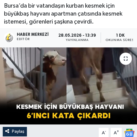
Bursa’da bir vatandaşın kurban kesmek için
büyükbaş hayvanı apartman çatısında kesmek
istemesi, görenleri şaşkına çevirdi.
HABER MERKEZI
28.05.2026 - 13:39
1 DK
EDITÖR
YAYINLANMA
OKUNMA SÜRESI
Paylaş
-
+
A
A