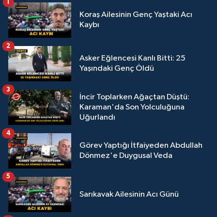
1
Koraş Ailesinin Genç Yaştaki Acı
Kaybı
2
Asker Eğlencesi Kanlı Bitti: 25
Yaşındaki Genç Öldü
3
İncir Toplarken Ağaçtan Düştü:
Karaman'da Son Yolculuğuna
Uğurlandı
4
Görev Yaptığı İtfaiyeden Abdullah
Dönmez'e Duygusal Veda
5
Sarıkavak Ailesinin Acı Günü