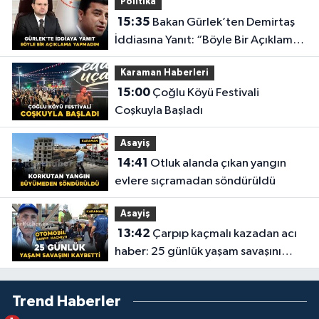
Politika
15:35
Bakan Gürlek’ten Demirtaş
İddiasına Yanıt: “Böyle Bir Açıklama
Yapmadım”
Karaman Haberleri
15:00
Çoğlu Köyü Festivali
Coşkuyla Başladı
Asayiş
14:41
Otluk alanda çıkan yangın
evlere sıçramadan söndürüldü
Asayiş
13:42
Çarpıp kaçmalı kazadan acı
haber: 25 günlük yaşam savaşını
kaybetti
Trend Haberler