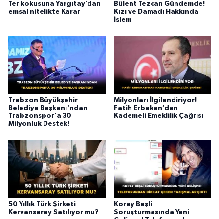
Ter kokusuna Yargıtay’dan
Bülent Tezcan Gündemde!
emsal nitelikte Karar
Kızı ve Damadı Hakkında
İşlem
Trabzon Büyükşehir
Milyonları İlgilendiriyor!
Belediye Başkanı'ndan
Fatih Erbakan’dan
Trabzonspor'a 30
Kademeli Emeklilik Çağrısı
Milyonluk Destek!
50 Yıllık Türk Şirketi
Koray Beşli
Kervansaray Satılıyor mu?
Soruşturmasında Yeni