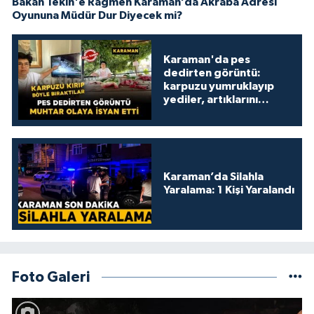
Bakan Tekin'e Rağmen Karaman’da Akraba Adresi
Oyununa Müdür Dur Diyecek mi?
Karaman'da pes
dedirten görüntü:
karpuzu yumruklayıp
yediler, artıklarını
kamelyada bıraktılar
Karaman’da Silahla
Yaralama: 1 Kişi Yaralandı
Foto Galeri