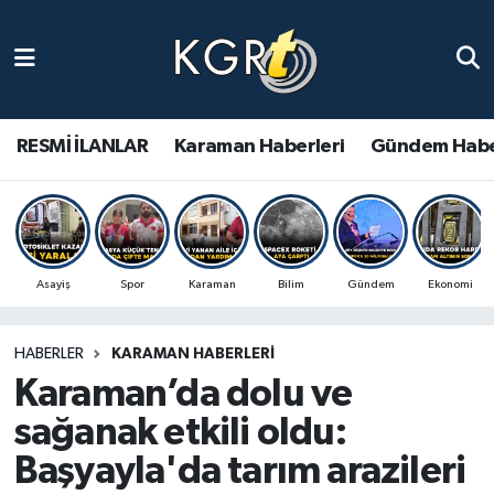
Karaman Haberleri
Gündem Haberleri
RESMİ İLANLAR
Karaman Haberleri
Gündem Habe
Güncel Haberler
Spor Haberleri
Asayiş
Spor
Karaman
Bilim
Gündem
Ekonomi
Asayiş Haberleri
HABERLER
KARAMAN HABERLERI
Ulusal Haberler
Karaman’da dolu ve
Vefat Edenler
sağanak etkili oldu:
Başyayla'da tarım arazileri