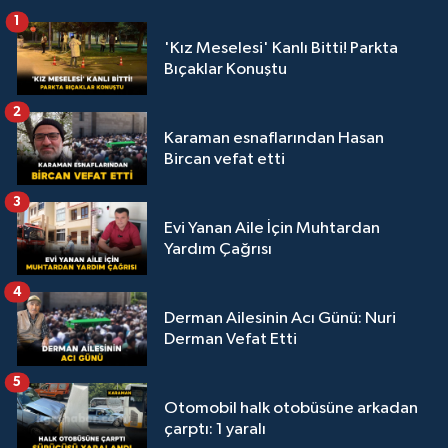
1
'Kız Meselesi' Kanlı Bitti! Parkta
Bıçaklar Konuştu
2
Karaman esnaflarından Hasan
Bircan vefat etti
3
Evi Yanan Aile İçin Muhtardan
Yardım Çağrısı
4
Derman Ailesinin Acı Günü: Nuri
Derman Vefat Etti
5
Otomobil halk otobüsüne arkadan
çarptı: 1 yaralı