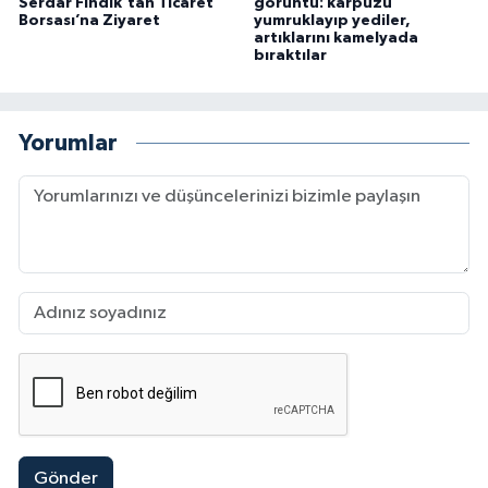
Serdar Fındık’tan Ticaret
görüntü: karpuzu
Borsası’na Ziyaret
yumruklayıp yediler,
artıklarını kamelyada
bıraktılar
Yorumlar
Gönder