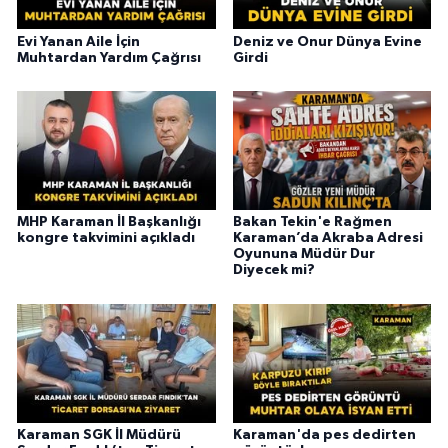
Evi Yanan Aile İçin
Deniz ve Onur Dünya Evine
Muhtardan Yardım Çağrısı
Girdi
MHP Karaman İl Başkanlığı
Bakan Tekin'e Rağmen
kongre takvimini açıkladı
Karaman’da Akraba Adresi
Oyununa Müdür Dur
Diyecek mi?
Karaman SGK İl Müdürü
Karaman'da pes dedirten