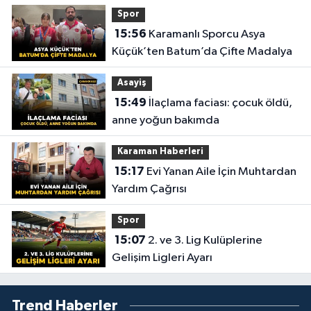
Spor
15:56
Karamanlı Sporcu Asya
Küçük’ten Batum’da Çifte Madalya
Asayiş
15:49
İlaçlama faciası: çocuk öldü,
anne yoğun bakımda
Karaman Haberleri
15:17
Evi Yanan Aile İçin Muhtardan
Yardım Çağrısı
Spor
15:07
2. ve 3. Lig Kulüplerine
Gelişim Ligleri Ayarı
Trend Haberler