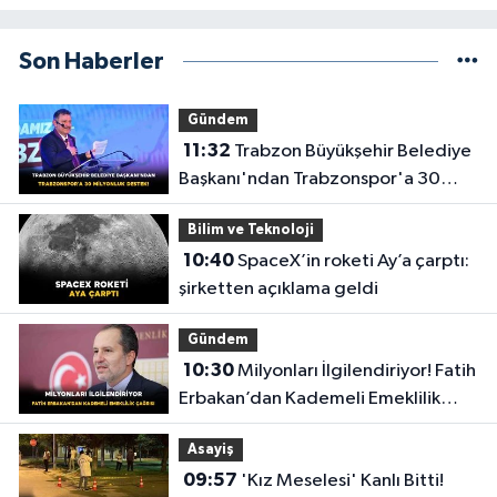
Son Haberler
Gündem
11:32
Trabzon Büyükşehir Belediye
Başkanı'ndan Trabzonspor'a 30
Milyonluk Destek!
Bilim ve Teknoloji
10:40
SpaceX’in roketi Ay’a çarptı:
şirketten açıklama geldi
Gündem
10:30
Milyonları İlgilendiriyor! Fatih
Erbakan’dan Kademeli Emeklilik
Çağrısı
Asayiş
09:57
'Kız Meselesi' Kanlı Bitti!