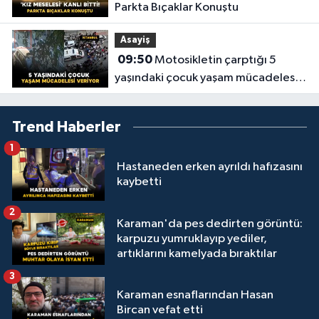
Parkta Bıçaklar Konuştu
Asayiş
09:50
Motosikletin çarptığı 5
yaşındaki çocuk yaşam mücadelesi
veriyor
Trend Haberler
1
Hastaneden erken ayrıldı hafızasını
kaybetti
2
Karaman'da pes dedirten görüntü:
karpuzu yumruklayıp yediler,
artıklarını kamelyada bıraktılar
3
Karaman esnaflarından Hasan
Bircan vefat etti