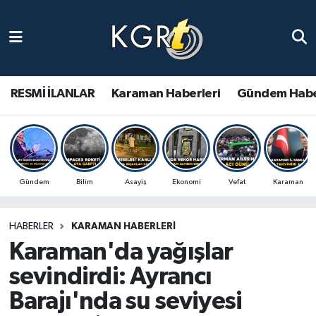
Karaman Haberleri
Gündem Haberleri
RESMİ İLANLAR
Karaman Haberleri
Gündem Habe
Güncel Haberler
Spor Haberleri
Gündem
Bilim
Asayiş
Ekonomi
Vefat
Karaman
Asayiş Haberleri
HABERLER
KARAMAN HABERLERI
Ulusal Haberler
Karaman'da yağışlar
Vefat Edenler
sevindirdi: Ayrancı
Barajı'nda su seviyesi