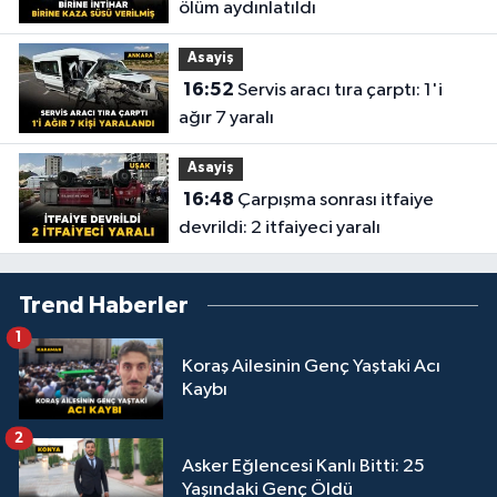
ölüm aydınlatıldı
Asayiş
16:52
Servis aracı tıra çarptı: 1'i
ağır 7 yaralı
Asayiş
16:48
Çarpışma sonrası itfaiye
devrildi: 2 itfaiyeci yaralı
Trend Haberler
1
Koraş Ailesinin Genç Yaştaki Acı
Kaybı
2
Asker Eğlencesi Kanlı Bitti: 25
Yaşındaki Genç Öldü