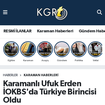
Karaman Haberleri
Gündem Haberleri
RESMİ İLANLAR
Karaman Haberleri
Gündem Habe
Güncel Haberler
Spor Haberleri
Eğitim
Karaman
Asayiş
Gündem
Politika
Vefat
Asayiş Haberleri
HABERLER
KARAMAN HABERLERI
Ulusal Haberler
Karamanlı Ufuk Erden
Vefat Edenler
İOKBS'da Türkiye Birincisi
Oldu