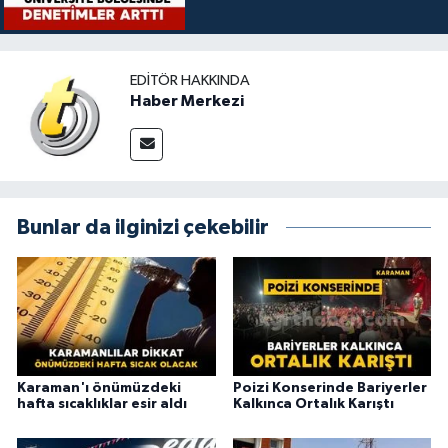
EDITÖR HAKKINDA
Haber Merkezi
Bunlar da ilginizi çekebilir
Karaman'ı önümüzdeki
Poizi Konserinde Bariyerler
hafta sıcaklıklar esir aldı
Kalkınca Ortalık Karıştı