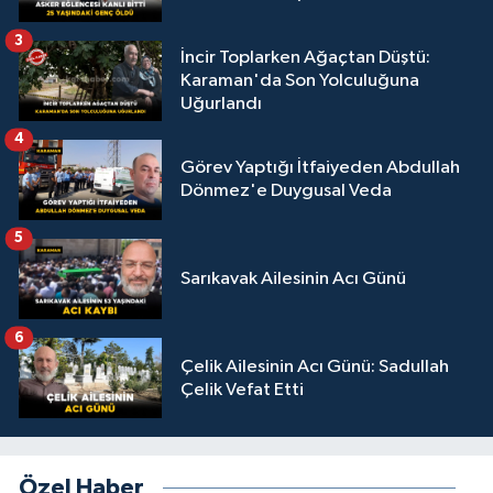
3
İncir Toplarken Ağaçtan Düştü:
Karaman'da Son Yolculuğuna
Uğurlandı
4
Görev Yaptığı İtfaiyeden Abdullah
Dönmez'e Duygusal Veda
5
Sarıkavak Ailesinin Acı Günü
6
Çelik Ailesinin Acı Günü: Sadullah
Çelik Vefat Etti
Özel Haber