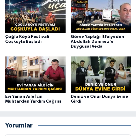
Çoğlu Köyü Festivali
Görev Yaptığı İtfaiyeden
Coşkuyla Başladı
Abdullah Dönmez'e
Duygusal Veda
Evi Yanan Aile İçin
Deniz ve Onur Dünya Evine
Muhtardan Yardım Çağrısı
Girdi
Yorumlar