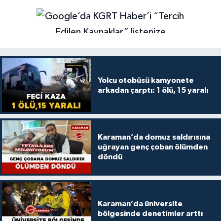
Yolcu otobüsü kamyonete
arkadan çarptı: 1 ölü, 15 yaralı
Karaman’da domuz saldırısına
uğrayan genç çoban ölümden
döndü
Karaman’da üniversite
bölgesinde denetimler arttı