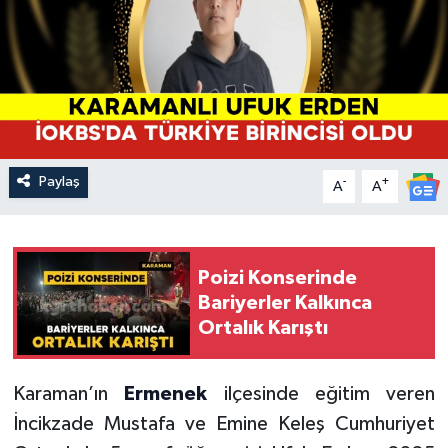
Paylaş
-
+
A
A
Poizi Konserinde
Bariyerler Kalkınca
Ortalık Karıştı
Karaman’ın
Ermenek
ilçesinde eğitim veren
İncikzade Mustafa ve Emine Keleş Cumhuriyet