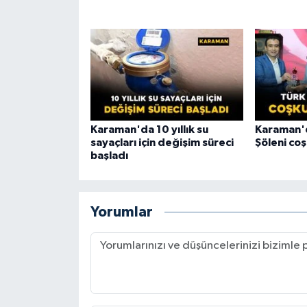
Karaman'da 10 yıllık su
Karaman'd
sayaçları için değişim süreci
Şöleni co
başladı
Yorumlar