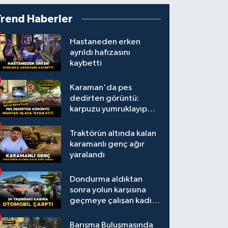
Trend Haberler
Hastaneden erken
ayrıldı hafızasını
kaybetti
Karaman'da pes
dedirten görüntü:
karpuzu yumruklayıp
yediler, artıklarını
kamelyada bıraktılar
Traktörün altında kalan
karamanlı genç ağır
yaralandı
Dondurma aldıktan
sonra yolun karşısına
geçmeye çalışan kadına
otomobil çarptı
Barışma Buluşmasında