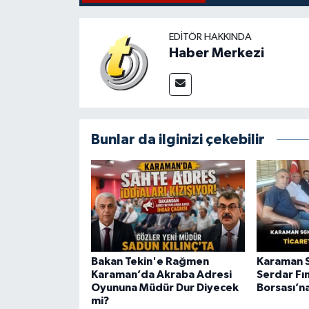
EDITÖR HAKKINDA
Haber Merkezi
Bunlar da ilginizi çekebilir
Bakan Tekin'e Rağmen
Karaman S
Karaman’da Akraba Adresi
Serdar Fı
Oyununa Müdür Dur Diyecek
Borsası’n
mi?