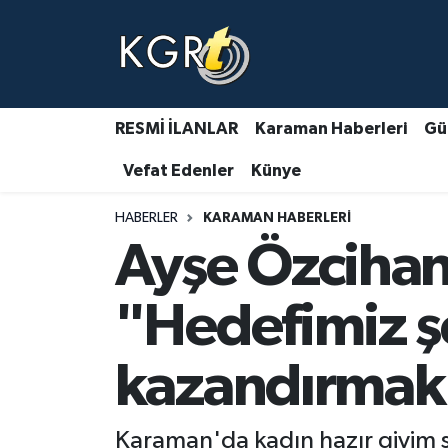
Karaman Haberleri
Gündem Haberleri
RESMİ İLANLAR
Karaman Haberleri
Gü
Vefat Edenler
Künye
Güncel Haberler
HABERLER
KARAMAN HABERLERI
Spor Haberleri
Ayşe Özcihan 
Asayiş Haberleri
"Hedefimiz şe
Ulusal Haberler
kazandırmak
Vefat Edenler
Karaman'da kadın hazır giyim 