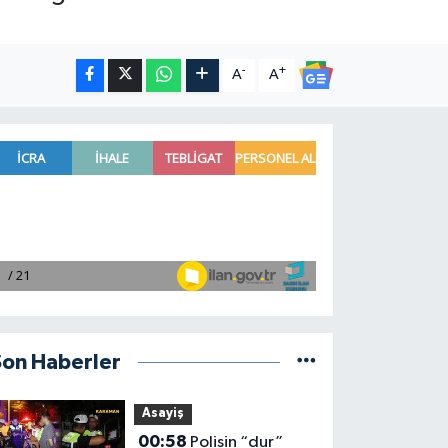
-
+
A
A
Son Haberler
Asayiş
00:58
Polisin “dur”