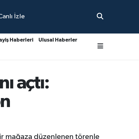
nlı İzle
ayiş Haberleri
Ulusal Haberler
ı açtı:
on
bir mağaza düzenlenen törenle