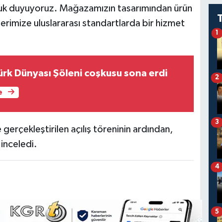
luk duyuyoruz. Mağazamızın tasarımından ürün
erimize uluslararası standartlarda bir hizmet
1
rk Dünyası Şöleni coşkusu sona erdi
2
e
3
e gerçekleştirilen açılış töreninin ardından,
 inceledi.
4
5