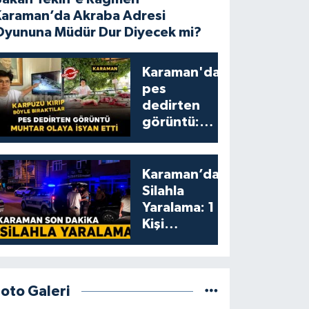
Karaman’da Akraba Adresi
Oyununa Müdür Dur Diyecek mi?
Karaman'da
pes
dedirten
görüntü:
karpuzu
yumruklayıp
yediler,
Karaman’da
artıklarını
Silahla
kamelyada
Yaralama: 1
bıraktılar
Kişi
Yaralandı
Foto Galeri