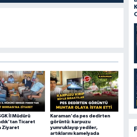
GK İl Müdürü
Karaman'da pes dedirten
ndık’tan Ticaret
görüntü: karpuzu
a Ziyaret
yumruklayıp yediler,
artıklarını kamelyada