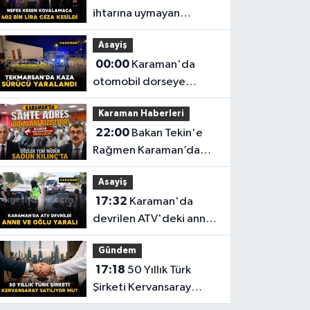
ihtarına uymayan
motosiklet sürücüsüne
Asayiş
402 bin lira ceza kesildi
00:00
Karaman'da
otomobil dorseye
çarptı: 1 yaralı
Karaman Haberleri
22:00
Bakan Tekin'e
Rağmen Karaman’da
Akraba Adresi Oyununa
Asayiş
Müdür Dur Diyecek mi?
17:32
Karaman'da
devrilen ATV'deki anne
ve 6 yaşındaki oğlu
Gündem
yaralandı
17:18
50 Yıllık Türk
Şirketi Kervansaray
Satılıyor mu?