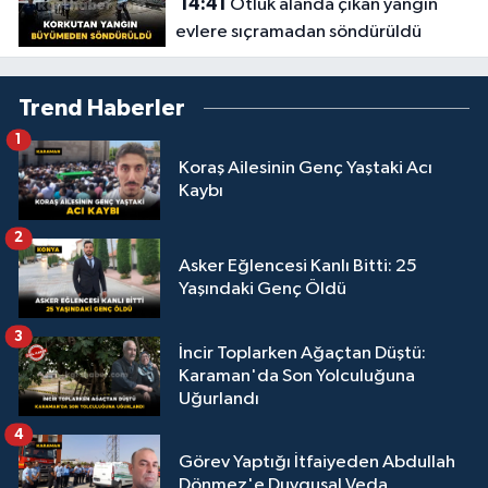
14:41
Otluk alanda çıkan yangın
evlere sıçramadan söndürüldü
Trend Haberler
1
Koraş Ailesinin Genç Yaştaki Acı
Kaybı
2
Asker Eğlencesi Kanlı Bitti: 25
Yaşındaki Genç Öldü
3
İncir Toplarken Ağaçtan Düştü:
Karaman'da Son Yolculuğuna
Uğurlandı
4
Görev Yaptığı İtfaiyeden Abdullah
Dönmez'e Duygusal Veda