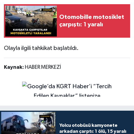
Otomobille motosiklet
çarpıştı: 1 yaralı
Olayla ilgili tahkikat başlatıldı.
Kaynak:
HABER MERKEZİ
Yolcu otobüsü kamyonete
arkadan çarptı: 1 ölü, 15 yaralı