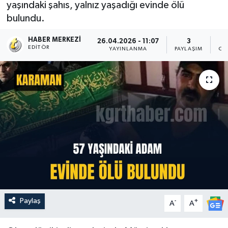
yaşındaki şahıs, yalnız yaşadığı evinde ölü
bulundu.
HABER MERKEZI
26.04.2026 - 11:07
3
EDITÖR
YAYINLANMA
PAYLAŞIM
OK
Paylaş
-
+
A
A