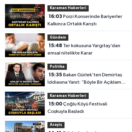
Karaman Haberleri
16:03
Poizi Konserinde Bariyerler
Kalkınca Ortalık Karıştı
Gündem
15:48
Ter kokusuna Yargıtay’dan
emsal nitelikte Karar
Politika
15:35
Bakan Gürlek’ten Demirtaş
İddiasına Yanıt: “Böyle Bir Açıklama
Yapmadım”
Karaman Haberleri
15:00
Çoğlu Köyü Festivali
Coşkuyla Başladı
Asayiş