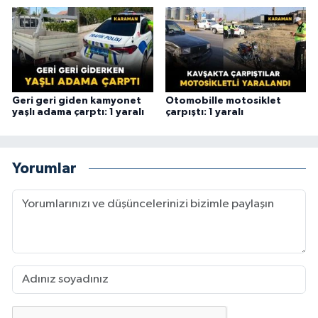
Geri geri giden kamyonet
Otomobille motosiklet
yaşlı adama çarptı: 1 yaralı
çarpıştı: 1 yaralı
Yorumlar