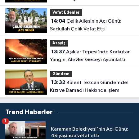
Vefat Edenler
14:04
Çelik Ailesinin Acı Günü:
Sadullah Çelik Vefat Etti
Asayiş
13:37
Aşıklar Tepesi'nde Korkutan
Yangın: Alevler Geceyi Aydınlattı
Gündem
13:32
Bülent Tezcan Gündemde!
Kızı ve Damadı Hakkında İşlem
Trend Haberler
1
Karaman Belediyesi'nin Acı Günü:
49 yaşında vefat etti