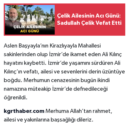
Çelik Ailesinin Acı Günü:
Sadullah Çelik Vefat Etti
Aslen Başyayla’nın Kirazlıyayla Mahallesi
sakinlerinden olup İzmir’de ikamet eden Ali Kılınç
hayatını kaybetti. İzmir’de yaşamını sürdüren Ali
Kılınç’ın vefatı, ailesi ve sevenlerini derin üzüntüye
boğdu. Merhumun cenazesinin bugün ikindi
namazına müteakip İzmir’de defnedileceği
öğrenildi.
kgrthaber.com
Merhuma Allah’tan rahmet,
ailesi ve yakınlarına başsağlığı dileriz.