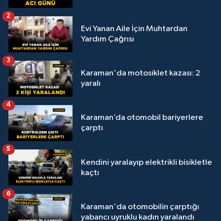
2
Evi Yanan Aile İçin Muhtardan
Yardım Çağrısı
3
Karaman'da motosiklet kazası: 2
yaralı
4
Karaman’da otomobil bariyerlere
çarptı
5
Kendini yaralayıp elektrikli bisikletle
kaçtı
6
Karaman'da otomobilin çarptığı
yabancı uyruklu kadın yaralandı