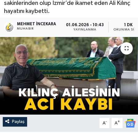
sakinlerinden olup İzmir’de ikamet eden Ali Kılınç
hayatını kaybetti.
MEHMET İNCEKARA
01.06.2026 - 10:43
1 DK
MUHABIR
YAYINLANMA
OKUNMA SÜR
Paylaş
-
+
A
A