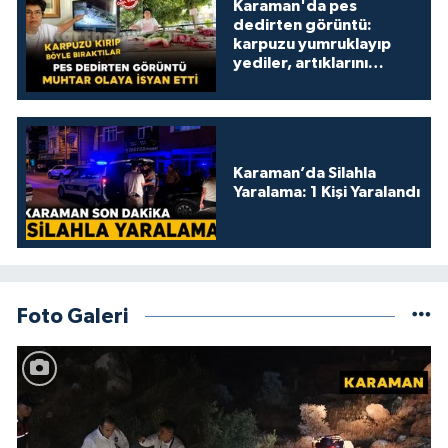
Karaman'da pes
dedirten görüntü:
karpuzu yumruklayıp
yediler, artıklarını
kamelyada bıraktılar
Karaman’da Silahla
Yaralama: 1 Kişi Yaralandı
Foto Galeri