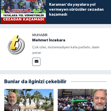
Karaman'da yayalara yol
vermeyen sürücüler cezadan
kaçamadı
MUHABIR
Mehmet İncekara
Çok izler, mütemadiyen kafa patlatır, daim
yazar.
Bunlar da ilginizi çekebilir