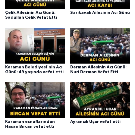
Çelik Ailesinin Acı Günü:
Sarıkavak Ailesinin Acı Günü
Sadullah Çelik Vefat Etti
Karaman Belediyesi'nin Acı
Derman Ailesinin Acı Günü:
Günü: 49 yaşında vefat etti
Nuri Derman Vefat Etti
Karaman esnaflarından
Ayrancılı Uçar vefat etti
Hasan Bircan vefat etti