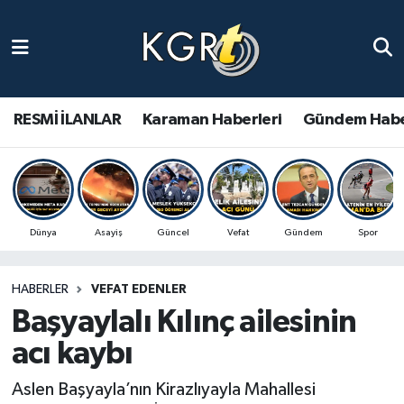
Karaman Haberleri
Gündem Haberleri
RESMİ İLANLAR
Karaman Haberleri
Gündem Habe
Güncel Haberler
Spor Haberleri
Dünya
Asayiş
Güncel
Vefat
Gündem
Spor
Asayiş Haberleri
HABERLER
VEFAT EDENLER
Ulusal Haberler
Başyaylalı Kılınç ailesinin
Vefat Edenler
acı kaybı
Aslen Başyayla’nın Kirazlıyayla Mahallesi