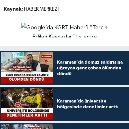
Kaynak:
HABER MERKEZİ
Karaman’da domuz saldırısına
uğrayan genç çoban ölümden
döndü
Karaman’da üniversite
bölgesinde denetimler arttı