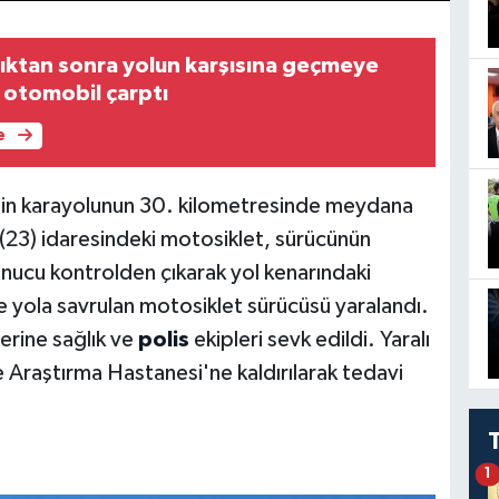
ktan sonra yolun karşısına geçmeye
a otomobil çarptı
e
in karayolunun 30. kilometresinde meydana
 (23) idaresindeki motosiklet, sürücünün
nucu kontrolden çıkarak yol kenarındaki
e yola savrulan motosiklet sürücüsü yaralandı.
yerine sağlık ve
polis
ekipleri sevk edildi. Yaralı
Araştırma Hastanesi'ne kaldırılarak tedavi
1