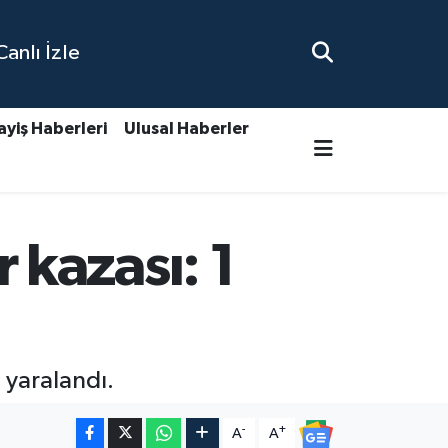
nlı İzle
ayiş Haberleri
Ulusal Haberler
kazası: 1
 yaralandı.
-
+
A
A