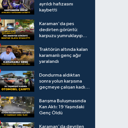
ayrıldı hafızasını
kaybetti
Karaman'da pes
dedirten görüntü:
karpuzu yumruklayıp
yediler, artıklarını
kamelyada bıraktılar
Traktörün altında kalan
karamanlı genç ağır
yaralandı
Dondurma aldıktan
sonra yolun karşısına
geçmeye çalışan kadına
otomobil çarptı
Barışma Buluşmasında
Kan Aktı: 19 Yaşındaki
Genç Öldü
Karaman'da devrilen