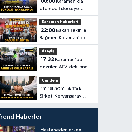
00:00
Karaman'da
otomobil dorseye
çarptı: 1 yaralı
Karaman Haberleri
22:00
Bakan Tekin'e
Rağmen Karaman’da
Akraba Adresi Oyununa
Asayiş
Müdür Dur Diyecek mi?
17:32
Karaman'da
devrilen ATV'deki anne
ve 6 yaşındaki oğlu
Gündem
yaralandı
17:18
50 Yıllık Türk
Şirketi Kervansaray
Satılıyor mu?
Trend Haberler
Hastaneden erken