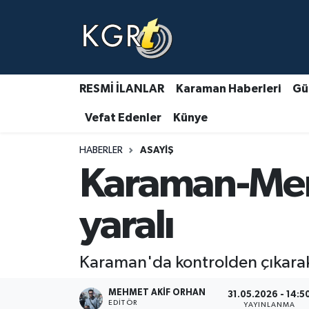
Karaman Haberleri
Gündem Haberleri
RESMİ İLANLAR
Karaman Haberleri
Gü
Vefat Edenler
Künye
Güncel Haberler
HABERLER
ASAYIŞ
Spor Haberleri
Karaman-Mers
Asayiş Haberleri
yaralı
Ulusal Haberler
Karaman'da kontrolden çıkarak 
Vefat Edenler
MEHMET AKIF ORHAN
31.05.2026 - 14:5
EDITÖR
YAYINLANMA