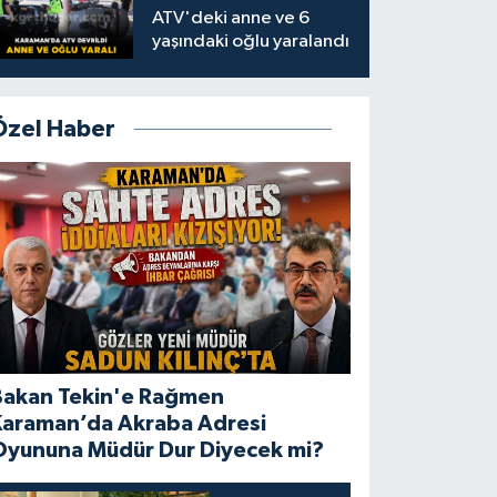
ATV'deki anne ve 6
yaşındaki oğlu yaralandı
Özel Haber
Bakan Tekin'e Rağmen
Karaman’da Akraba Adresi
Oyununa Müdür Dur Diyecek mi?