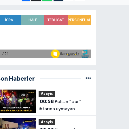
Son Haberler
Asayiş
00:58
Polisin “dur”
ihtarına uymayan
motosiklet sürücüsüne
Asayiş
402 bin lira ceza kesildi