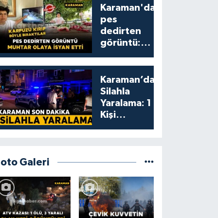
Karaman'da
pes
dedirten
görüntü:
karpuzu
yumruklayıp
yediler,
Karaman’da
artıklarını
Silahla
kamelyada
Yaralama: 1
bıraktılar
Kişi
Yaralandı
Foto Galeri