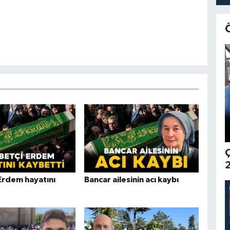
Ç
2
Erdem hayatını
Bancar ailesinin acı kaybı