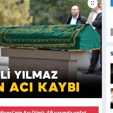
iyesi'nin Acı Günü: 49 yaşında vefat