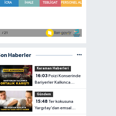
Son Haberler
Karaman Haberleri
16:03
Poizi Konserinde
Bariyerler Kalkınca
Ortalık Karıştı
Gündem
15:48
Ter kokusuna
Yargıtay’dan emsal
nitelikte Karar