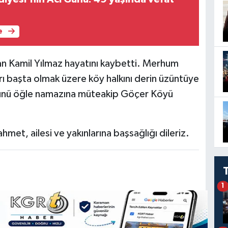
e
n Kamil Yılmaz hayatını kaybetti. Merhum
ları başta olmak üzere köy halkını derin üzüntüye
ünü öğle namazına müteakip Göçer Köyü
met, ailesi ve yakınlarına başsağlığı dileriz.
1