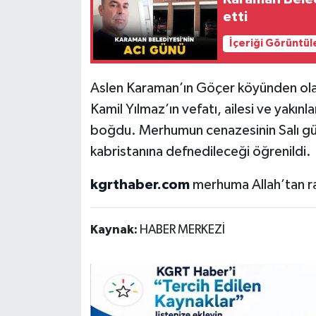
etti
İçeriği Görüntül
Aslen Karaman’ın Göçer köyünden ola
Kamil Yılmaz’ın vefatı, ailesi ve yakın
boğdu. Merhumun cenazesinin Salı g
kabristanına defnedileceği öğrenildi.
kgrthaber.com
merhuma Allah’tan rah
Kaynak:
HABER MERKEZİ