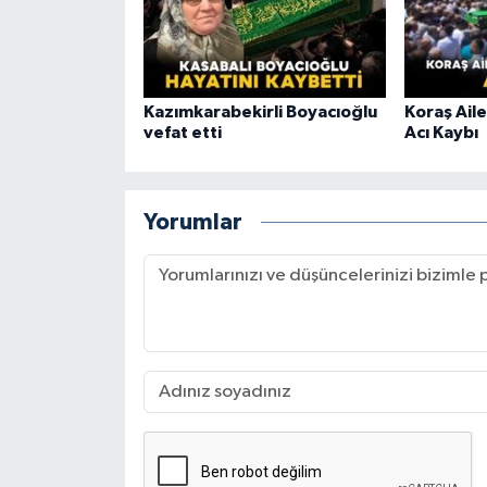
Kazımkarabekirli Boyacıoğlu
Koraş Aile
vefat etti
Acı Kaybı
Yorumlar