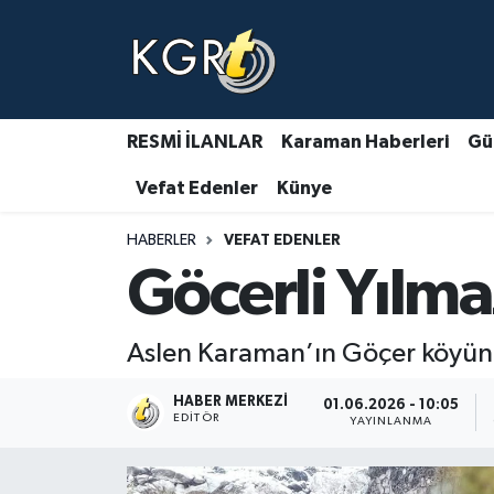
Karaman Haberleri
Gündem Haberleri
RESMİ İLANLAR
Karaman Haberleri
Gü
Vefat Edenler
Künye
Güncel Haberler
HABERLER
VEFAT EDENLER
Spor Haberleri
Göcerli Yılmaz
Asayiş Haberleri
Aslen Karaman’ın Göçer köyünd
Ulusal Haberler
HABER MERKEZI
01.06.2026 - 10:05
Vefat Edenler
EDITÖR
YAYINLANMA