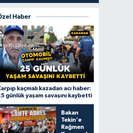
Özel Haber
arpıp kaçmalı kazadan acı haber:
5 günlük yaşam savaşını kaybetti
Bakan
Tekin'e
Rağmen