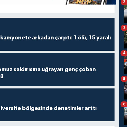
2
3
kamyonete arkadan çarptı: 1 ölü, 15 yaralı
4
muz saldırısına uğrayan genç çoban
dü
5
6
versite bölgesinde denetimler arttı