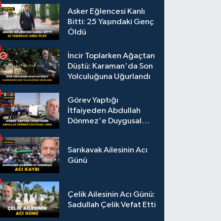
Asker Eğlencesi Kanlı
Bitti: 25 Yaşındaki Genç
Öldü
İncir Toplarken Ağaçtan
Düştü: Karaman'da Son
Yolculuğuna Uğurlandı
Görev Yaptığı
İtfaiyeden Abdullah
Dönmez'e Duygusal
Veda
Sarıkavak Ailesinin Acı
Günü
Çelik Ailesinin Acı Günü:
Sadullah Çelik Vefat Etti