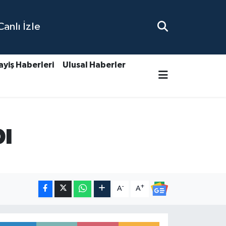
nlı İzle
ayiş Haberleri
Ulusal Haberler
ı
-
+
A
A