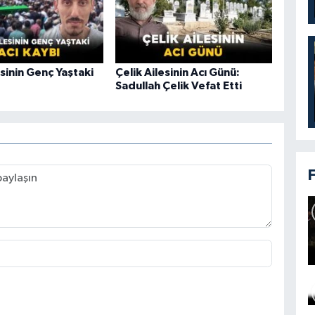
sinin Genç Yaştaki
Çelik Ailesinin Acı Günü:
Sadullah Çelik Vefat Etti