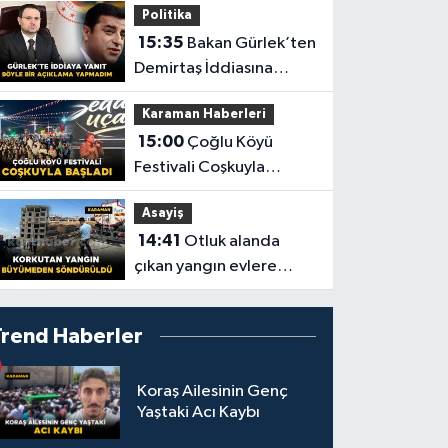
Politika
15:35
Bakan Gürlek’ten
Demirtaş İddiasına
Yanıt: “Böyle Bir
Karaman Haberleri
Açıklama Yapmadım”
15:00
Çoğlu Köyü
Festivali Coşkuyla
Başladı
Asayiş
14:41
Otluk alanda
çıkan yangın evlere
sıçramadan söndürüldü
Trend Haberler
Koraş Ailesinin Genç
Yaştaki Acı Kaybı