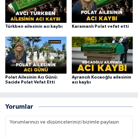
Türkben ailesinin acı kaybı
Karamanlı Polat vefat etti
Polat Ailesinin Acı Günü:
Ayrancılı Kocaoğlu ailesinin
Sacide Polat Vefat Etti
acı kaybı
Yorumlar