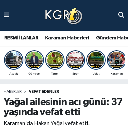
Karaman Haberleri
Gündem Haberleri
RESMİ İLANLAR
Karaman Haberleri
Gündem Habe
Güncel Haberler
Spor Haberleri
Asayiş
Gündem
Tarım
Spor
Vefat
Karaman
Asayiş Haberleri
HABERLER
VEFAT EDENLER
Ulusal Haberler
Yağal ailesinin acı günü: 37
Vefat Edenler
yaşında vefat etti
Karaman’da Hakan Yağal vefat etti.