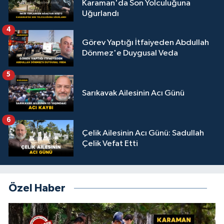
Karaman'da Son Yolculuğuna
Uğurlandı
4
Görev Yaptığı İtfaiyeden Abdullah
Dönmez'e Duygusal Veda
5
Sarıkavak Ailesinin Acı Günü
6
Çelik Ailesinin Acı Günü: Sadullah
Çelik Vefat Etti
Özel Haber