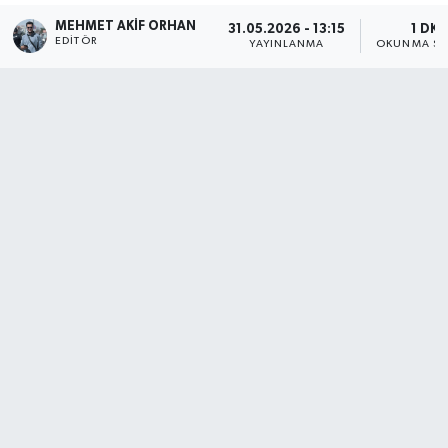
MEHMET AKIF ORHAN
31.05.2026 - 13:15
1 DK
EDITÖR
YAYINLANMA
OKUNMA SÜ