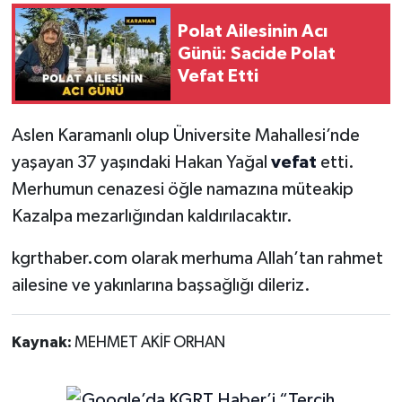
Polat Ailesinin Acı
Günü: Sacide Polat
Vefat Etti
Aslen Karamanlı olup Üniversite Mahallesi’nde
yaşayan 37 yaşındaki Hakan Yağal
vefat
etti.
Merhumun cenazesi öğle namazına müteakip
Kazalpa mezarlığından kaldırılacaktır.
kgrthaber.com olarak merhuma Allah’tan rahmet
ailesine ve yakınlarına başsağlığı dileriz.
Kaynak:
MEHMET AKİF ORHAN