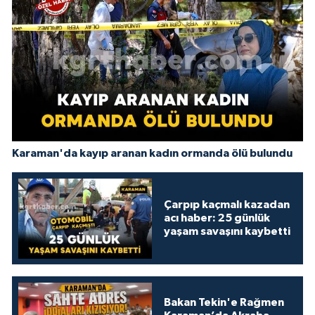
Karaman'da kayıp aranan kadın ormanda ölü bulundu
Çarpıp kaçmalı kazadan
acı haber: 25 günlük
yaşam savaşını kaybetti
Bakan Tekin'e Rağmen