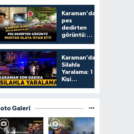
Karaman'da
pes
dedirten
görüntü:
karpuzu
yumruklayıp
yediler,
Karaman’da
artıklarını
Silahla
kamelyada
Yaralama: 1
bıraktılar
Kişi
Yaralandı
Foto Galeri