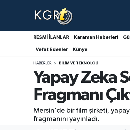
Karaman Haberleri
Gündem Haberleri
RESMİ İLANLAR
Karaman Haberleri
Gü
Vefat Edenler
Künye
Güncel Haberler
HABERLER
BILIM VE TEKNOLOJI
Spor Haberleri
Yapay Zeka Se
Asayiş Haberleri
Fragmanı Çık
Ulusal Haberler
Mersin'de bir film şirketi, yapay
Vefat Edenler
fragmanını yayınladı.