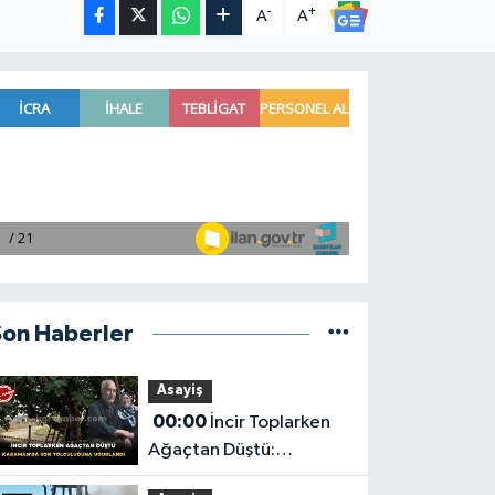
-
+
A
A
Son Haberler
Asayiş
00:00
İncir Toplarken
Ağaçtan Düştü:
Karaman'da Son