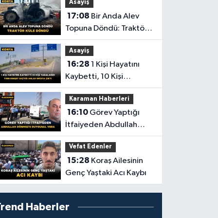
Asayiş
Yolculuğuna Uğurlandı
17:08
Bir Anda Alev
Topuna Döndü: Traktör
Küle Döndü
Asayiş
16:28
1 Kişi Hayatını
Kaybetti, 10 Kişi
Yaralandı! Tırın Dehşet
Karaman Haberleri
Saçtığı Anlar Ortaya
16:10
Görev Yaptığı
Çıktı
İtfaiyeden Abdullah
Dönmez'e Duygusal
Vefat Edenler
Veda
15:28
Koraş Ailesinin
Genç Yaştaki Acı Kaybı
Trend Haberler