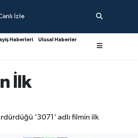
nlı İzle
ayiş Haberleri
Ulusal Haberler
 İlk
ürdürdüğü '3071' adlı filmin ilk