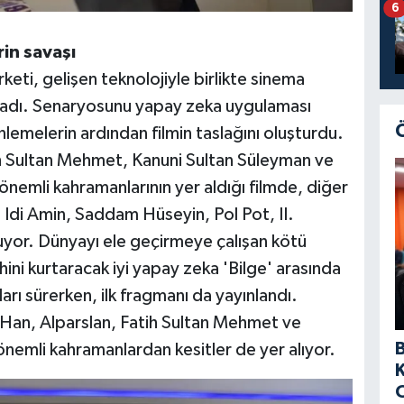
6
rin savaşı
rketi, gelişen teknolojiyle birlikte sinema
 sıvadı. Senaryosunu yapay zeka uygulaması
emelerin ardından filmin taslağını oluşturdu.
ih Sultan Mehmet, Kanuni Sultan Süleyman ve
önemli kahramanlarının yer aldığı filmde, diğer
n, Idi Amin, Saddam Hüseyin, Pol Pot, II.
uyor. Dünyayı ele geçirmeye çalışan kötü
ihini kurtaracak iyi yapay zeka 'Bilge' arasında
ları sürerken, ilk fragmanı da yayınlandı.
Han, Alparslan, Fatih Sultan Mehmet ve
önemli kahramanlardan kesitler de yer alıyor.