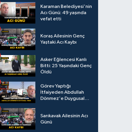
Karaman Belediyesi'nin
Acı Günü: 49 yaşında
vefat etti
Koraş Ailesinin Genç
Yaştaki Acı Kaybı
Asker Eğlencesi Kanlı
Bitti: 25 Yaşındaki Genç
Öldü
Görev Yaptığı
İtfaiyeden Abdullah
Dönmez'e Duygusal
Veda
Sarıkavak Ailesinin Acı
Günü