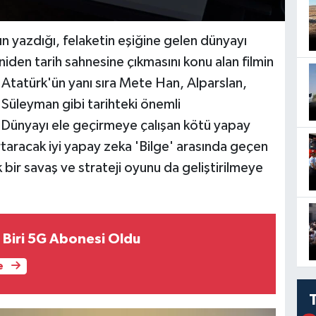
 yazdığı, felaketin eşiğine gelen dünyayı
niden tarih sahnesine çıkmasını konu alan filmin
tatürk'ün yanı sıra Mete Han, Alparslan,
Süleyman gibi tarihteki önemli
. Dünyayı ele geçirmeye çalışan kötü yapay
kurtaracak iyi yapay zeka 'Bilge' arasında geçen
ak bir savaş ve strateji oyunu da geliştirilmeye
n Biri 5G Abonesi Oldu
e