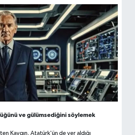
üğünü ve gülümsediğini söylemek
rten Kaygın, Atatürk'ün de yer aldığı