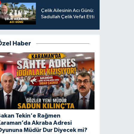
Çelik Ailesinin Acı Günü:
Sadullah Çelik Vefat Etti
Özel Haber
Bakan Tekin'e Rağmen
Karaman’da Akraba Adresi
Oyununa Müdür Dur Diyecek mi?