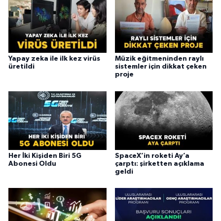
Yapay zeka ile ilk kez virüs
Müzik eğitmeninden raylı
üretildi
sistemler için dikkat çeken
proje
Her İki Kişiden Biri 5G
SpaceX’in roketi Ay’a
Abonesi Oldu
çarptı: şirketten açıklama
geldi