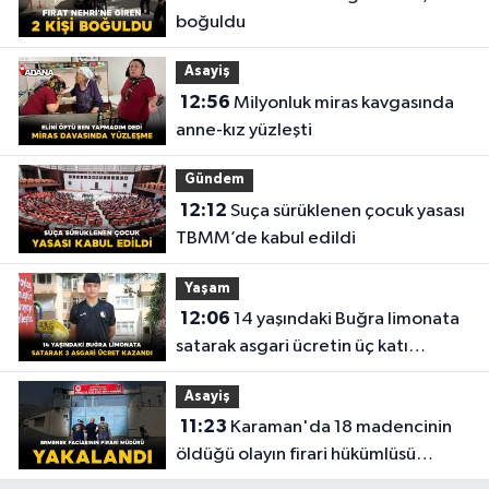
boğuldu
Asayiş
12:56
Milyonluk miras kavgasında
anne-kız yüzleşti
Gündem
12:12
Suça sürüklenen çocuk yasası
TBMM’de kabul edildi
Yaşam
12:06
14 yaşındaki Buğra limonata
satarak asgari ücretin üç katı
kazandı
Asayiş
11:23
Karaman'da 18 madencinin
öldüğü olayın firari hükümlüsü
yakalandı