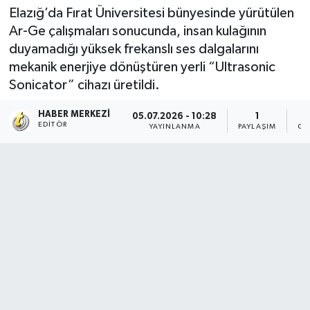
Elazığ’da Fırat Üniversitesi bünyesinde yürütülen
Ar-Ge çalışmaları sonucunda, insan kulağının
duyamadığı yüksek frekanslı ses dalgalarını
mekanik enerjiye dönüştüren yerli “Ultrasonic
Sonicator” cihazı üretildi.
HABER MERKEZI
05.07.2026 - 10:28
1
EDITÖR
YAYINLANMA
PAYLAŞIM
OK