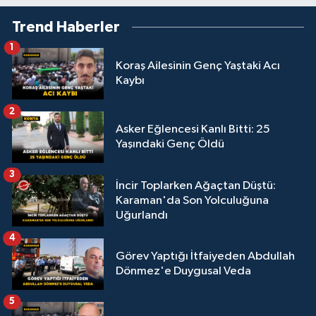
Trend Haberler
1
Koraş Ailesinin Genç Yaştaki Acı
Kaybı
2
Asker Eğlencesi Kanlı Bitti: 25
Yaşındaki Genç Öldü
3
İncir Toplarken Ağaçtan Düştü:
Karaman'da Son Yolculuğuna
Uğurlandı
4
Görev Yaptığı İtfaiyeden Abdullah
Dönmez'e Duygusal Veda
5