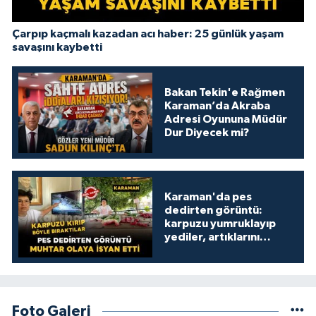
Çarpıp kaçmalı kazadan acı haber: 25 günlük yaşam
savaşını kaybetti
Bakan Tekin'e Rağmen
Karaman’da Akraba
Adresi Oyununa Müdür
Dur Diyecek mi?
Karaman'da pes
dedirten görüntü:
karpuzu yumruklayıp
yediler, artıklarını
kamelyada bıraktılar
Foto Galeri