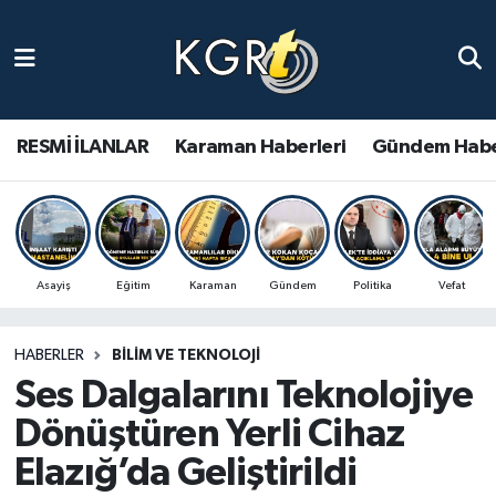
Karaman Haberleri
Gündem Haberleri
RESMİ İLANLAR
Karaman Haberleri
Gündem Habe
Güncel Haberler
Spor Haberleri
Asayiş
Eğitim
Karaman
Gündem
Politika
Vefat
Asayiş Haberleri
HABERLER
BILIM VE TEKNOLOJI
Ulusal Haberler
Ses Dalgalarını Teknolojiye
Vefat Edenler
Dönüştüren Yerli Cihaz
Elazığ’da Geliştirildi