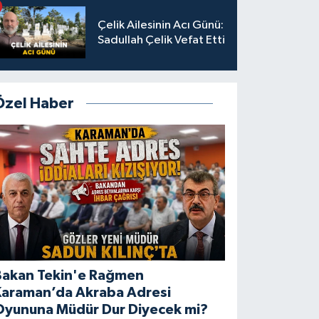
Çelik Ailesinin Acı Günü:
Sadullah Çelik Vefat Etti
Özel Haber
Bakan Tekin'e Rağmen
Karaman’da Akraba Adresi
Oyununa Müdür Dur Diyecek mi?