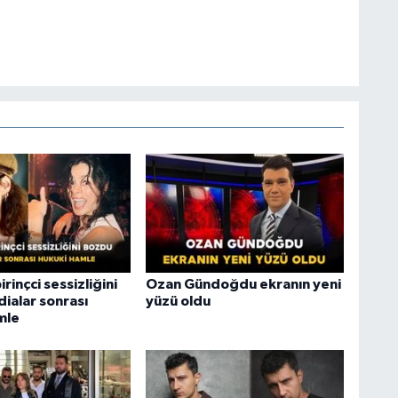
inçci sessizliğini
Ozan Gündoğdu ekranın yeni
ialar sonrası
yüzü oldu
mle