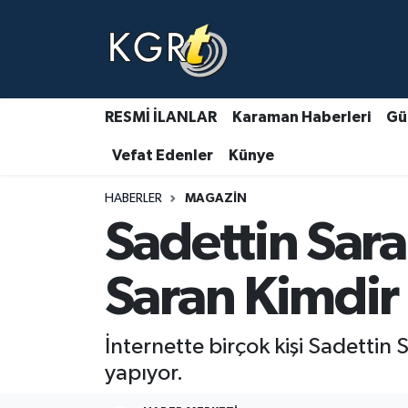
Karaman Haberleri
Gündem Haberleri
RESMİ İLANLAR
Karaman Haberleri
Gü
Vefat Edenler
Künye
Güncel Haberler
HABERLER
MAGAZIN
Spor Haberleri
Sadettin Sara
Asayiş Haberleri
Saran Kimdir
Ulusal Haberler
İnternette birçok kişi Sadettin
Vefat Edenler
yapıyor.