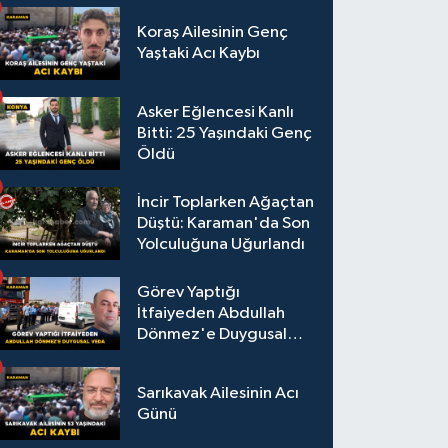
Koraş Ailesinin Genç
Yaştaki Acı Kaybı
Asker Eğlencesi Kanlı
Bitti: 25 Yaşındaki Genç
Öldü
İncir Toplarken Ağaçtan
Düştü: Karaman'da Son
Yolculuğuna Uğurlandı
Görev Yaptığı
İtfaiyeden Abdullah
Dönmez'e Duygusal
Veda
Sarıkavak Ailesinin Acı
Günü