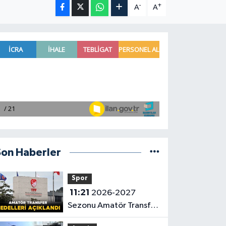
-
+
A
A
Son Haberler
Spor
11:21
2026-2027
Sezonu Amatör Transfer
Bedelleri Açıklandı