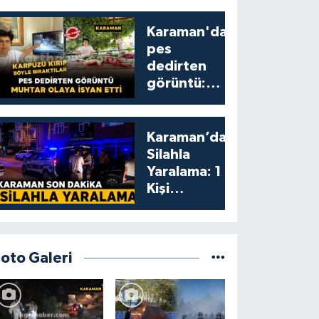
Karaman'da
pes
dedirten
görüntü:
karpuzu
yumruklayıp
yediler,
Karaman’da
artıklarını
Silahla
kamelyada
Yaralama: 1
bıraktılar
Kişi
Yaralandı
Foto Galeri