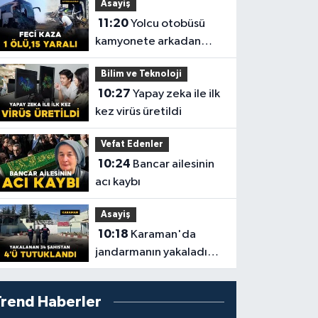
Asayiş
11:20
Yolcu otobüsü
kamyonete arkadan
çarptı: 1 ölü, 15 yaralı
Bilim ve Teknoloji
10:27
Yapay zeka ile ilk
kez virüs üretildi
Vefat Edenler
10:24
Bancar ailesinin
acı kaybı
Asayiş
10:18
Karaman'da
jandarmanın yakaladığı
34 şahıstan 4’ü
tutuklandı
Trend Haberler