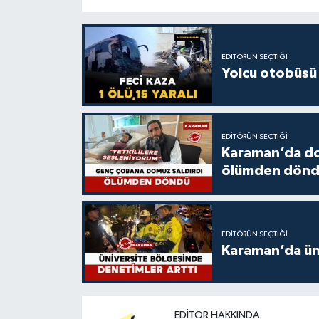
EDITÖRÜN SEÇTIĞI
Yolcu otobüsü 
EDITÖRÜN SEÇTIĞI
Karaman’da do
ölümden dön
EDITÖRÜN SEÇTIĞI
Karaman’da üni
EDITÖR HAKKINDA