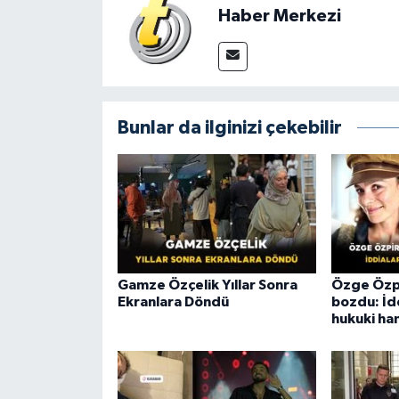
Haber Merkezi
Bunlar da ilginizi çekebilir
Gamze Özçelik Yıllar Sonra
Özge Özpir
Ekranlara Döndü
bozdu: İdd
hukuki ha