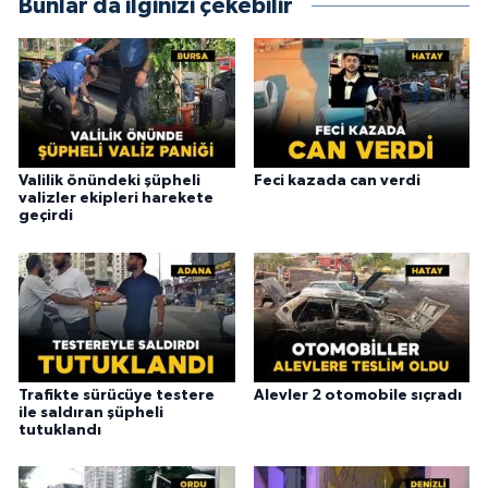
Bunlar da ilginizi çekebilir
Valilik önündeki şüpheli
Feci kazada can verdi
valizler ekipleri harekete
geçirdi
Trafikte sürücüye testere
Alevler 2 otomobile sıçradı
ile saldıran şüpheli
tutuklandı