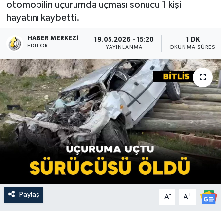
otomobilin uçurumda uçması sonucu 1 kişi
hayatını kaybetti.
HABER MERKEZI
19.05.2026 - 15:20
1 DK
EDITÖR
YAYINLANMA
OKUNMA SÜRESI
Paylaş
-
+
A
A