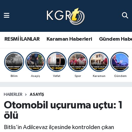
Karaman Haberleri
Gündem Haberleri
RESMİ İLANLAR
Karaman Haberleri
Gündem Habe
Güncel Haberler
Spor Haberleri
Bilim
Asayiş
Vefat
Spor
Karaman
Gündem
Asayiş Haberleri
HABERLER
ASAYIŞ
Ulusal Haberler
Otomobil uçuruma uçtu: 1
Vefat Edenler
ölü
Bitlis'in Adilcevaz ilçesinde kontrolden çıkan