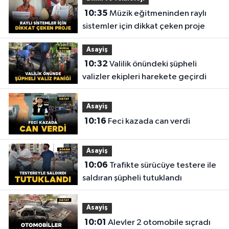
10:35
Müzik eğitmeninden raylı
sistemler için dikkat çeken proje
Asayiş
10:32
Valilik önündeki şüpheli
valizler ekipleri harekete geçirdi
Asayiş
10:16
Feci kazada can verdi
Asayiş
10:06
Trafikte sürücüye testere ile
saldıran şüpheli tutuklandı
Asayiş
10:01
Alevler 2 otomobile sıçradı