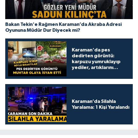
Bakan Tekin'e Rağmen Karaman’da Akraba Adresi
Oyununa Müdür Dur Diyecek mi?
Karaman'da pes
dedirten görüntü:
karpuzu yumruklayıp
yediler, artıklarını
kamelyada bıraktılar
Karaman’da Silahla
Yaralama: 1 Kişi Yaralandı