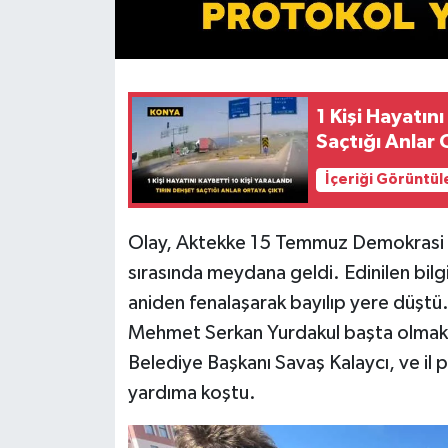
1 Kişi Hayatını
Saçtığı Anlar 
İçeriği Görüntül
Olay, Aktekke 15 Temmuz Demokrasi 
sırasında meydana geldi. Edinilen bilg
aniden fenalaşarak bayılıp yere düştü
Mehmet Serkan Yurdakul başta olmak
Belediye Başkanı Savaş Kalaycı, ve il
yardıma koştu.