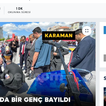
3
1 DK
OKUNMA SÜRESI