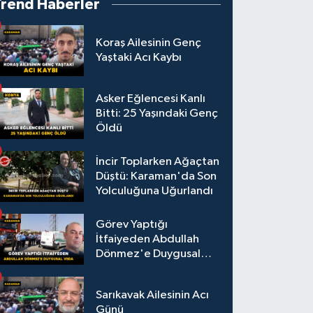
Trend Haberler
Koraş Ailesinin Genç
Yaştaki Acı Kaybı
Asker Eğlencesi Kanlı
Bitti: 25 Yaşındaki Genç
Öldü
İncir Toplarken Ağaçtan
Düştü: Karaman'da Son
Yolculuğuna Uğurlandı
Görev Yaptığı
İtfaiyeden Abdullah
Dönmez'e Duygusal
Veda
Sarıkavak Ailesinin Acı
Günü