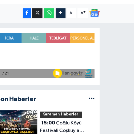
-
+
A
A
Son Haberler
Karaman Haberleri
15:00
Çoğlu Köyü
Festivali Coşkuyla