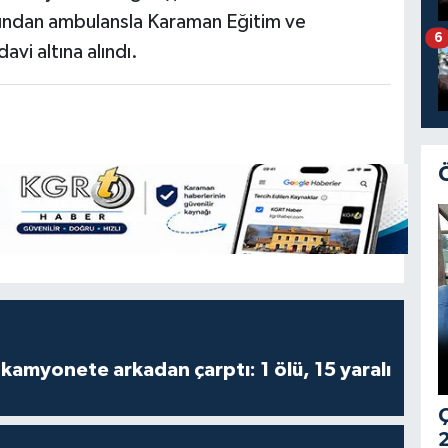
ardından ambulansla Karaman Eğitim ve
6
avi altına alındı.
kamyonete arkadan çarptı: 1 ölü, 15 yaralı
Ç
2