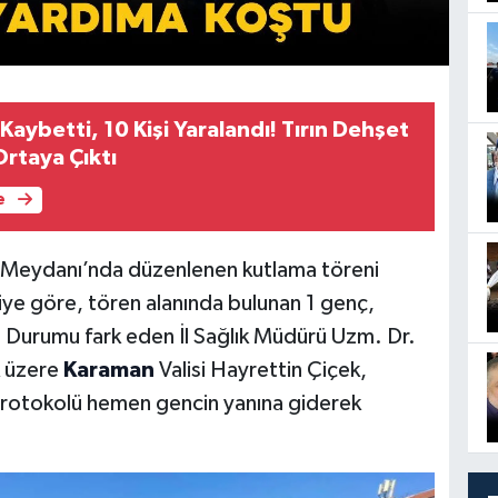
 Kaybetti, 10 Kişi Yaralandı! Tırın Dehşet
Ortaya Çıktı
e
Meydanı’nda düzenlenen kutlama töreni
iye göre, tören alanında bulunan 1 genç,
. Durumu fark eden İl Sağlık Müdürü Uzm. Dr.
 üzere
Karaman
Valisi Hayrettin Çiçek,
 protokolü hemen gencin yanına giderek