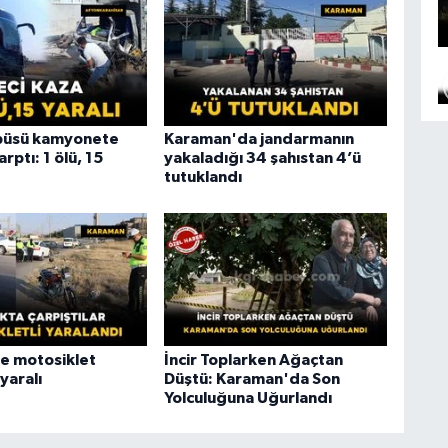
obüsü kamyonete
Karaman'da jandarmanın
rptı: 1 ölü, 15
yakaladığı 34 şahıstan 4’ü
tutuklandı
e motosiklet
İncir Toplarken Ağaçtan
 yaralı
Düştü: Karaman'da Son
Yolculuğuna Uğurlandı