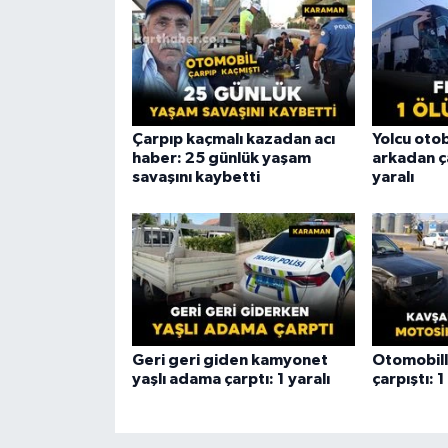
Çarpıp kaçmalı kazadan acı
Yolcu ot
haber: 25 günlük yaşam
arkadan ça
savaşını kaybetti
yaralı
Geri geri giden kamyonet
Otomobill
yaşlı adama çarptı: 1 yaralı
çarpıştı: 1