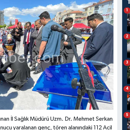
1
2
3
4
5
ulunan İl Sağlık Müdürü Uzm. Dr. Mehmet Serkan
nucu yaralanan genç, tören alanındaki 112 Acil