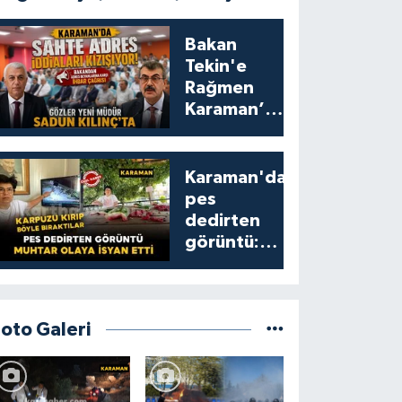
Bakan
Tekin'e
Rağmen
Karaman’da
Akraba
Adresi
Oyununa
Karaman'da
Müdür Dur
pes
Diyecek mi?
dedirten
görüntü:
karpuzu
yumruklayıp
yediler,
artıklarını
Foto Galeri
kamelyada
bıraktılar