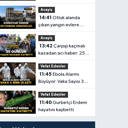
Başladı
Asayiş
14:41
Otluk alanda
çıkan yangın evlere
sıçramadan söndürüldü
Asayiş
13:42
Çarpıp kaçmalı
kazadan acı haber: 25
günlük yaşam savaşını
Vefat Edenler
kaybetti
11:45
Ebola Alarmı
Büyüyor: Vaka Sayısı 3
Bin 973’e Ulaştı
Vefat Edenler
11:40
Gurbetçi Erdem
hayatını kaybetti