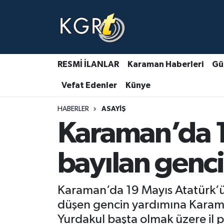
Karaman Haberleri
Gündem Haberleri
RESMİ İLANLAR
Karaman Haberleri
Gü
Vefat Edenler
Künye
Güncel Haberler
HABERLER
ASAYIŞ
Spor Haberleri
Karaman’da 1
Asayiş Haberleri
bayılan genc
Ulusal Haberler
Karaman’da 19 Mayıs Atatürk’ü 
Vefat Edenler
düşen gencin yardımına Karama
Yurdakul başta olmak üzere il p