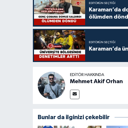
EDITÖRÜN SEÇTIĞI
Karaman’da do
ölümden dön
EDITÖRÜN SEÇTIĞI
Karaman’da üni
EDITÖR HAKKINDA
Mehmet Akif Orhan
Bunlar da ilginizi çekebilir