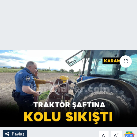
Paylaş
-
+
A
A