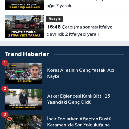
ağır 7 yaralı
Asayiş
16:48
Çarpışma sonrası itfaiye
devrildi: 2 itfaiyeci yaralı
Trend Haberler
1
Koraş Ailesinin Genç Yaştaki Acı
Kaybı
2
Asker Eğlencesi Kanlı Bitti: 25
Yaşındaki Genç Öldü
3
İncir Toplarken Ağaçtan Düştü:
Karaman'da Son Yolculuğuna