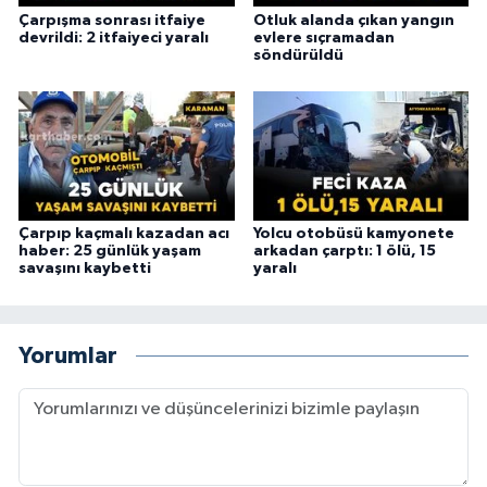
Çarpışma sonrası itfaiye
Otluk alanda çıkan yangın
devrildi: 2 itfaiyeci yaralı
evlere sıçramadan
söndürüldü
Çarpıp kaçmalı kazadan acı
Yolcu otobüsü kamyonete
haber: 25 günlük yaşam
arkadan çarptı: 1 ölü, 15
savaşını kaybetti
yaralı
Yorumlar