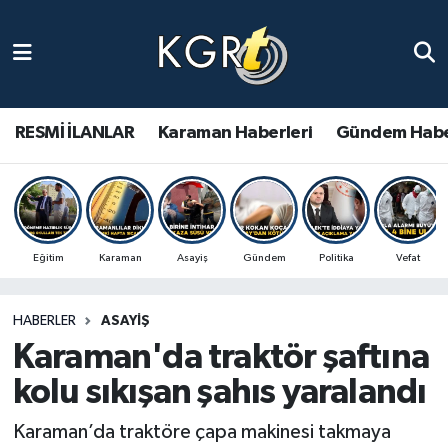
Karaman Haberleri
Gündem Haberleri
RESMİ İLANLAR
Karaman Haberleri
Gündem Habe
Güncel Haberler
Spor Haberleri
Eğitim
Karaman
Asayiş
Gündem
Politika
Vefat
Asayiş Haberleri
HABERLER
ASAYIŞ
Ulusal Haberler
Karaman'da traktör şaftına
Vefat Edenler
kolu sıkışan şahıs yaralandı
Karaman’da traktöre çapa makinesi takmaya