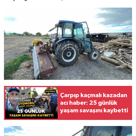
Çarpıp kaçmalı kazadan
acı haber: 25 günlük
yaşam savaşını kaybetti