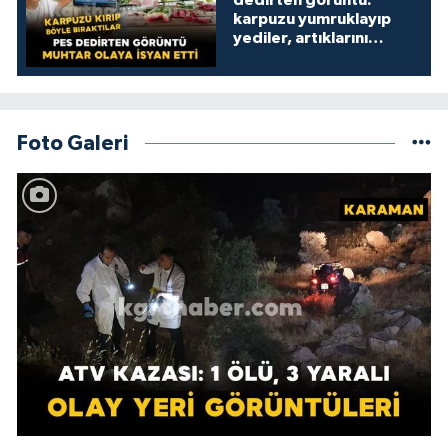
dedirten görüntü:
karpuzu yumruklayıp
yediler, artıklarını
kamelyada bıraktılar
Foto Galeri