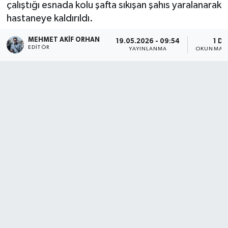
çalıştığı esnada kolu şafta sıkışan şahıs yaralanarak
hastaneye kaldırıldı.
MEHMET AKIF ORHAN
19.05.2026 - 09:54
1 DK
EDITÖR
YAYINLANMA
OKUNMA S