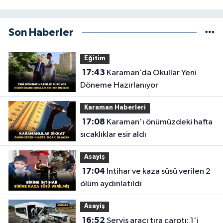
Son Haberler
Eğitim
17:43
Karaman’da Okullar Yeni
Döneme Hazırlanıyor
Karaman Haberleri
17:08
Karaman'ı önümüzdeki hafta
sıcaklıklar esir aldı
Asayiş
17:04
İntihar ve kaza süsü verilen 2
ölüm aydınlatıldı
Asayiş
16:52
Servis aracı tıra çarptı: 1'i