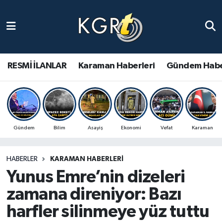
Karaman Haberleri
Gündem Haberleri
RESMİ İLANLAR
Karaman Haberleri
Gündem Habe
Güncel Haberler
Spor Haberleri
Gündem
Bilim
Asayiş
Ekonomi
Vefat
Karaman
Asayiş Haberleri
HABERLER
KARAMAN HABERLERI
Ulusal Haberler
Yunus Emre’nin dizeleri
Vefat Edenler
zamana direniyor: Bazı
harfler silinmeye yüz tuttu