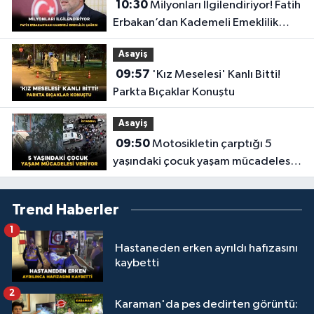
10:30
Milyonları İlgilendiriyor! Fatih
Erbakan’dan Kademeli Emeklilik
Çağrısı
Asayiş
09:57
'Kız Meselesi' Kanlı Bitti!
Parkta Bıçaklar Konuştu
Asayiş
09:50
Motosikletin çarptığı 5
yaşındaki çocuk yaşam mücadelesi
veriyor
Trend Haberler
1
Hastaneden erken ayrıldı hafızasını
kaybetti
2
Karaman'da pes dedirten görüntü: