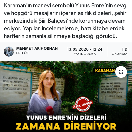
Karaman’ın manevi sembolü Yunus Emre’nin sevgi
ve hoşgörü mesajlarını içeren asırlık dizeleri, şehir
merkezindeki Şiir Bahçesi’nde korunmaya devam
ediyor. Yapılan incelemelerde, bazı kitabelerdeki
harflerin zamanla silinmeye başladığı görüldü.
MEHMET AKIF ORHAN
13.05.2026 - 12:24
1 DK
EDITÖR
YAYINLANMA
OKUNMA SÜ