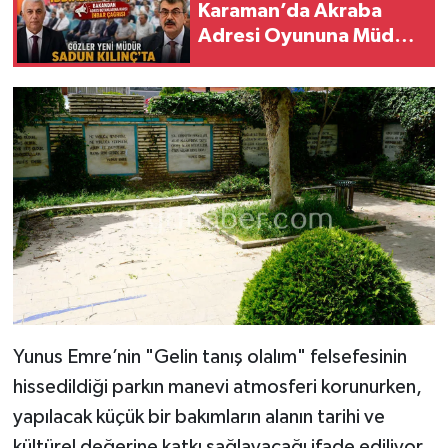
Karaman’da Akraba
Adresi Oyununa Müdür
Dur Diyecek mi?
Yunus Emre’nin "Gelin tanış olalım" felsefesinin
hissedildiği parkın manevi atmosferi korunurken,
yapılacak küçük bir bakımların alanın tarihi ve
kültürel değerine katkı sağlayacağı ifade ediliyor.