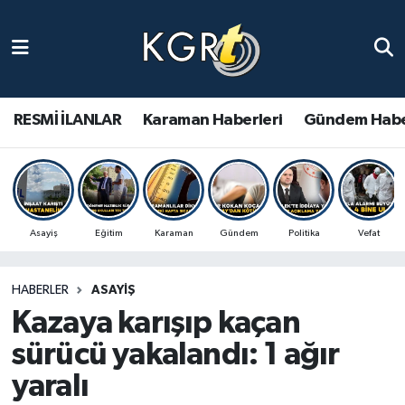
Karaman Haberleri
Gündem Haberleri
RESMİ İLANLAR
Karaman Haberleri
Gündem Habe
Güncel Haberler
Spor Haberleri
Asayiş
Eğitim
Karaman
Gündem
Politika
Vefat
Asayiş Haberleri
HABERLER
ASAYIŞ
Ulusal Haberler
Kazaya karışıp kaçan
Vefat Edenler
sürücü yakalandı: 1 ağır
yaralı