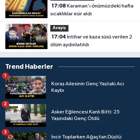
17:08
Karaman'ı önümüzdeki hafta
sıcaklıklar esir aldı
Asayiş
17:04
İntihar ve kaza süsü verilen 2
ölüm aydınlatıldı
Trend Haberler
1
Koraş Ailesinin Genç Yaştaki Acı
Kaybı
2
Asker Eğlencesi Kanlı Bitti: 25
Yaşındaki Genç Öldü
3
İncir Toplarken Ağaçtan Düştü: