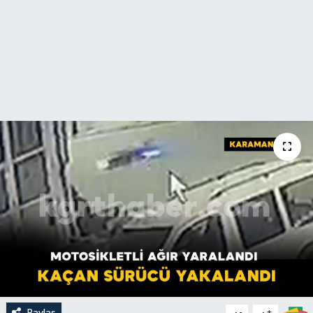
Paylaş
-
+