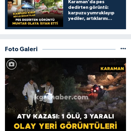
Karaman'da pes
dedirten görüntü:
karpuzu yumruklayıp
yediler, artıklarını
kamelyada bıraktılar
Foto Galeri