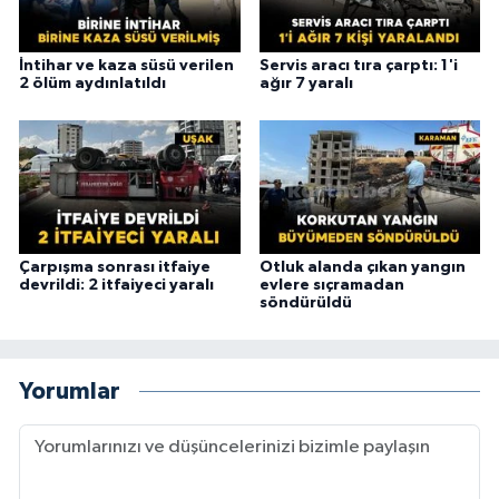
İntihar ve kaza süsü verilen
Servis aracı tıra çarptı: 1'i
2 ölüm aydınlatıldı
ağır 7 yaralı
Çarpışma sonrası itfaiye
Otluk alanda çıkan yangın
devrildi: 2 itfaiyeci yaralı
evlere sıçramadan
söndürüldü
Yorumlar