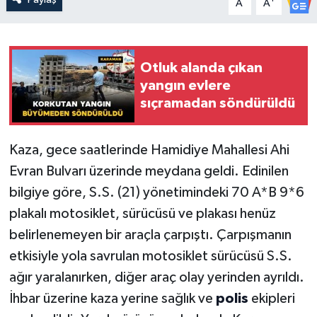
A
A
Otluk alanda çıkan
yangın evlere
sıçramadan söndürüldü
Kaza, gece saatlerinde Hamidiye Mahallesi Ahi
Evran Bulvarı üzerinde meydana geldi. Edinilen
bilgiye göre, S.S. (21) yönetimindeki 70 A*B 9*6
plakalı motosiklet, sürücüsü ve plakası henüz
belirlenemeyen bir araçla çarpıştı. Çarpışmanın
etkisiyle yola savrulan motosiklet sürücüsü S.S.
ağır yaralanırken, diğer araç olay yerinden ayrıldı.
İhbar üzerine kaza yerine sağlık ve
polis
ekipleri