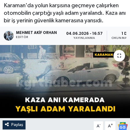
Karaman'da yolun karşısına geçmeye çalışırken
otomobilin çarptığı yaşlı adam yaralandı. Kaza anı
bir iş yerinin güvenlik kamerasına yansıdı.
MEHMET AKIF ORHAN
04.06.2026 - 16:57
1 DK
EDITÖR
YAYINLANMA
OKUNMA S
Paylaş
-
+
A
A