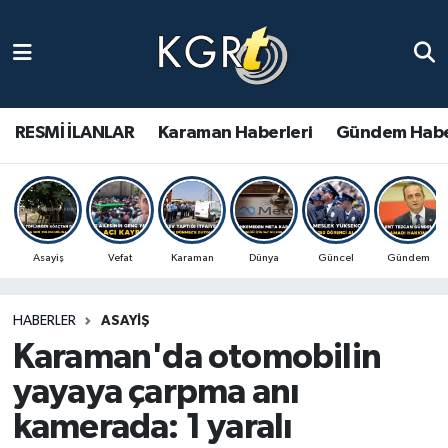
Karaman Haberleri
Gündem Haberleri
RESMİ İLANLAR
Karaman Haberleri
Gündem Habe
Güncel Haberler
Spor Haberleri
Asayiş
Vefat
Karaman
Dünya
Güncel
Gündem
Asayiş Haberleri
HABERLER
ASAYIŞ
Ulusal Haberler
Karaman'da otomobilin
Vefat Edenler
yayaya çarpma anı
kamerada: 1 yaralı