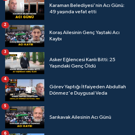
Karaman Belediyesi'nin Acı Günü:
49 yaşında vefat etti
2
Koraş Ailesinin Genç Yaştaki Acı
Kaybı
3
Asker Eğlencesi Kanlı Bitti: 25
Yaşındaki Genç Öldü
4
Görev Yaptığı İtfaiyeden Abdullah
Dönmez'e Duygusal Veda
5
Sarıkavak Ailesinin Acı Günü
6