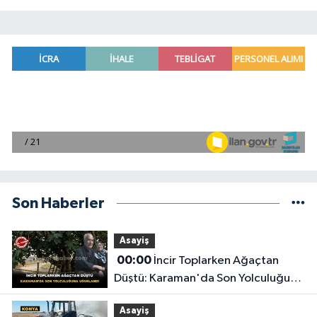
Son Haberler
Asayiş
00:00
İncir Toplarken Ağaçtan
Düştü: Karaman'da Son Yolculuğuna
Uğurlandı
Asayiş