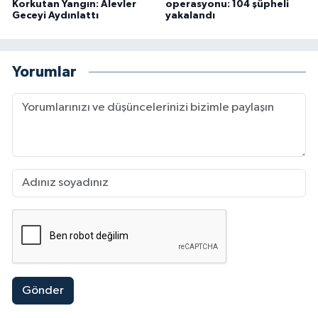
Korkutan Yangın: Alevler
operasyonu: 104 şüpheli
Geceyi Aydınlattı
yakalandı
Yorumlar
Gönder