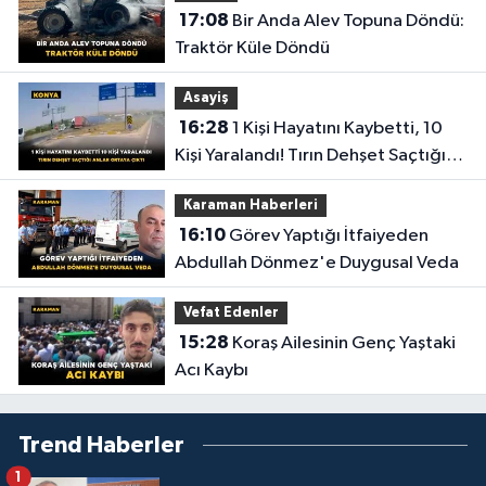
17:08
Bir Anda Alev Topuna Döndü:
Traktör Küle Döndü
Asayiş
16:28
1 Kişi Hayatını Kaybetti, 10
Kişi Yaralandı! Tırın Dehşet Saçtığı
Anlar Ortaya Çıktı
Karaman Haberleri
16:10
Görev Yaptığı İtfaiyeden
Abdullah Dönmez'e Duygusal Veda
Vefat Edenler
15:28
Koraş Ailesinin Genç Yaştaki
Acı Kaybı
Trend Haberler
1