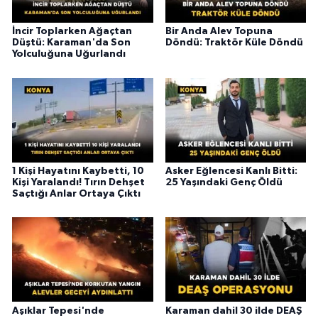
İncir Toplarken Ağaçtan
Bir Anda Alev Topuna
Düştü: Karaman'da Son
Döndü: Traktör Küle Döndü
Yolculuğuna Uğurlandı
1 Kişi Hayatını Kaybetti, 10
Asker Eğlencesi Kanlı Bitti:
Kişi Yaralandı! Tırın Dehşet
25 Yaşındaki Genç Öldü
Saçtığı Anlar Ortaya Çıktı
Aşıklar Tepesi'nde
Karaman dahil 30 ilde DEAŞ