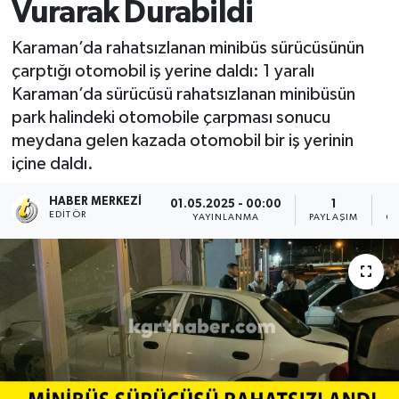
Vurarak Durabildi
Karaman’da rahatsızlanan minibüs sürücüsünün
çarptığı otomobil iş yerine daldı: 1 yaralı
Karaman’da sürücüsü rahatsızlanan minibüsün
park halindeki otomobile çarpması sonucu
meydana gelen kazada otomobil bir iş yerinin
içine daldı.
HABER MERKEZI
01.05.2025 - 00:00
1
EDITÖR
YAYINLANMA
PAYLAŞIM
OK