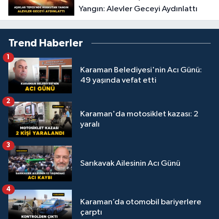
Yangın: Alevler Geceyi Aydınlattı
Trend Haberler
1
Karaman Belediyesi'nin Acı Günü:
49 yaşında vefat etti
2
Karaman'da motosiklet kazası: 2
yaralı
3
Sarıkavak Ailesinin Acı Günü
4
Karaman’da otomobil bariyerlere
çarptı