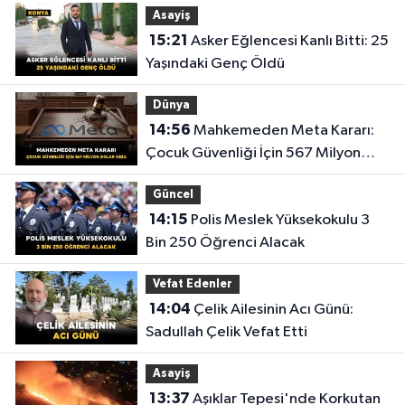
Asayiş
15:21
Asker Eğlencesi Kanlı Bitti: 25
Yaşındaki Genç Öldü
Dünya
14:56
Mahkemeden Meta Kararı:
Çocuk Güvenliği İçin 567 Milyon
Dolar Ceza
Güncel
14:15
Polis Meslek Yüksekokulu 3
Bin 250 Öğrenci Alacak
Vefat Edenler
14:04
Çelik Ailesinin Acı Günü:
Sadullah Çelik Vefat Etti
Asayiş
13:37
Aşıklar Tepesi'nde Korkutan