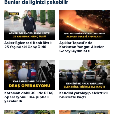
Bunlar da ilginizi çekebilir
Asker Eğlencesi Kanlı Bitti:
Aşıklar Tepesi'nde
25 Yaşındaki Genç Öldü
Korkutan Yangın: Alevler
Geceyi Aydınlattı
Karaman dahil 30 ilde DEAŞ
Kendini yaralayıp elektrikli
operasyonu: 104 şüpheli
bisikletle kaçtı
yakalandı