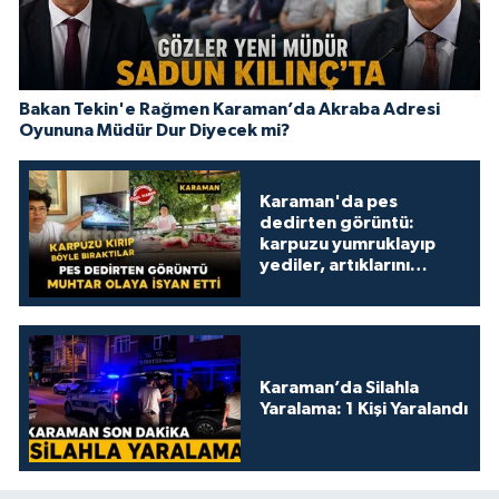
Bakan Tekin'e Rağmen Karaman’da Akraba Adresi
Oyununa Müdür Dur Diyecek mi?
Karaman'da pes
dedirten görüntü:
karpuzu yumruklayıp
yediler, artıklarını
kamelyada bıraktılar
Karaman’da Silahla
Yaralama: 1 Kişi Yaralandı