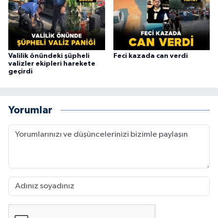
Valilik önündeki şüpheli
Feci kazada can verdi
valizler ekipleri harekete
geçirdi
Yorumlar