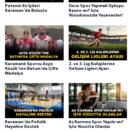
Patenin En İyileri
Gece Spor Yapmak Uykuyu
Karaman’da Buluştu
Kaçırır mı? İşte
Vücudunuzda Yaşananlar!
Karamanlı Sporcu Asya
2. ve 3. Lig Kulüplerine
Küçük’ten Batum’da Çifte
Gelişim Ligleri Ayarı
Madalya
Karaman’da Polislik
Aç Karnına Spor Yapılır mı?
Hayaline Destek
İşte Vücutta Olanlar