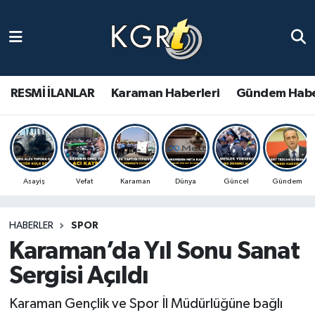
Karaman Haberleri
Gündem Haberleri
RESMİ İLANLAR
Karaman Haberleri
Gündem Habe
Güncel Haberler
Spor Haberleri
Asayiş
Vefat
Karaman
Dünya
Güncel
Gündem
Asayiş Haberleri
HABERLER
SPOR
Ulusal Haberler
Karaman’da Yıl Sonu Sanat
Vefat Edenler
Sergisi Açıldı
Karaman Gençlik ve Spor İl Müdürlüğüne bağlı