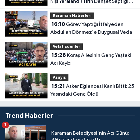
Kişi Yaralandı! Tırın Dehşet Saçtığı
Anlar Ortaya Çıktı
Karaman Haberleri
16:10
Görev Yaptığı İtfaiyeden
Abdullah Dönmez'e Duygusal Veda
Vefat Edenler
15:28
Koraş Ailesinin Genç Yaştaki
Acı Kaybı
Asayiş
15:21
Asker Eğlencesi Kanlı Bitti: 25
Yaşındaki Genç Öldü
Trend Haberler
1
Karaman Belediyesi'nin Acı Günü:
49 yaşında vefat etti