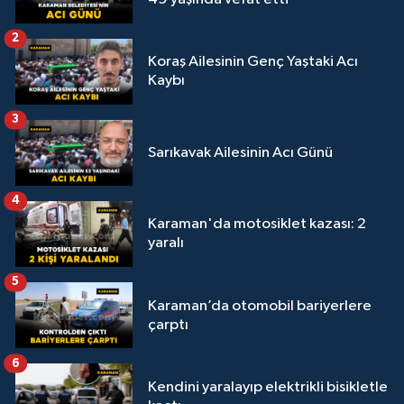
2
Koraş Ailesinin Genç Yaştaki Acı
Kaybı
3
Sarıkavak Ailesinin Acı Günü
4
Karaman'da motosiklet kazası: 2
yaralı
5
Karaman’da otomobil bariyerlere
çarptı
6
Kendini yaralayıp elektrikli bisikletle