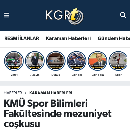
Karaman Haberleri
Gündem Haberleri
RESMİ İLANLAR
Karaman Haberleri
Gündem Habe
Güncel Haberler
Spor Haberleri
Vefat
Asayiş
Dünya
Güncel
Gündem
Spor
Asayiş Haberleri
HABERLER
KARAMAN HABERLERI
Ulusal Haberler
KMÜ Spor Bilimleri
Vefat Edenler
Fakültesinde mezuniyet
coşkusu