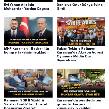
Evi Yanan Aile İçin
Deniz ve Onur Dünya Evine
Muhtardan Yardım Çağrısı
Girdi
MHP Karaman İl Başkanlığı
Bakan Tekin'e Rağmen
kongre takvimini açıkladı
Karaman’da Akraba Adresi
Oyununa Müdür Dur
Diyecek mi?
Karaman SGK İl Müdürü
Karaman'da pes dedirten
Serdar Fındık’tan Ticaret
görüntü: karpuzu
Borsası’na Ziyaret
yumruklayıp yediler,