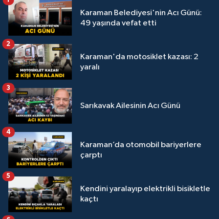
Karaman Belediyesi'nin Acı Günü:
49 yaşında vefat etti
2
Karaman'da motosiklet kazası: 2
yaralı
3
Sarıkavak Ailesinin Acı Günü
4
Karaman’da otomobil bariyerlere
çarptı
5
Kendini yaralayıp elektrikli bisikletle
kaçtı