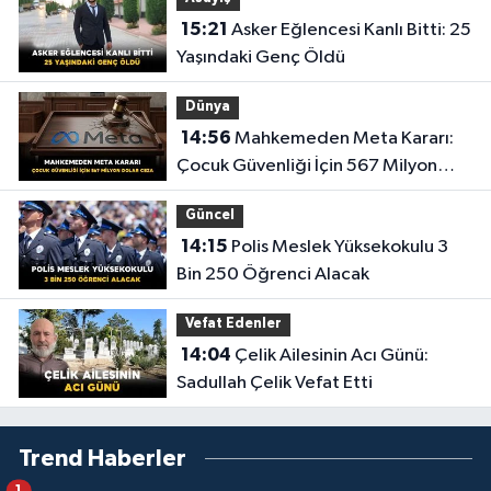
15:21
Asker Eğlencesi Kanlı Bitti: 25
Yaşındaki Genç Öldü
Dünya
14:56
Mahkemeden Meta Kararı:
Çocuk Güvenliği İçin 567 Milyon
Dolar Ceza
Güncel
14:15
Polis Meslek Yüksekokulu 3
Bin 250 Öğrenci Alacak
Vefat Edenler
14:04
Çelik Ailesinin Acı Günü:
Sadullah Çelik Vefat Etti
Trend Haberler
1