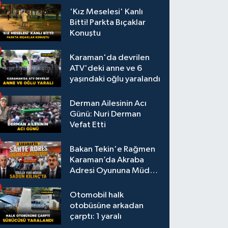
'Kız Meselesi' Kanlı
Bitti! Parkta Bıçaklar
Konuştu
Karaman'da devrilen
ATV'deki anne ve 6
yaşındaki oğlu yaralandı
Derman Ailesinin Acı
Günü: Nuri Derman
Vefat Etti
Bakan Tekin'e Rağmen
Karaman’da Akraba
Adresi Oyununa Müdür
Dur Diyecek mi?
Otomobil halk
otobüsüne arkadan
çarptı: 1 yaralı