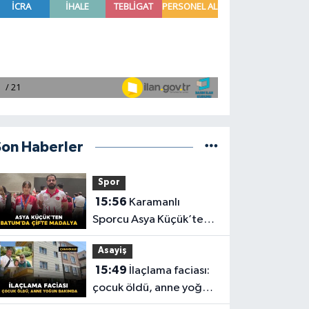
Son Haberler
Spor
15:56
Karamanlı
Sporcu Asya Küçük’ten
Batum’da Çifte Madalya
Asayiş
15:49
İlaçlama faciası:
çocuk öldü, anne yoğun
bakımda