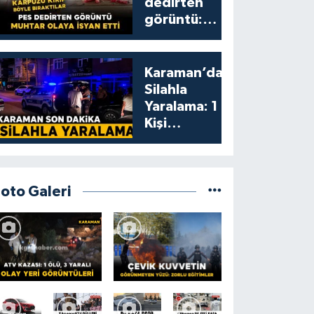
dedirten
görüntü:
karpuzu
yumruklayıp
yediler,
Karaman’da
artıklarını
Silahla
kamelyada
Yaralama: 1
bıraktılar
Kişi
Yaralandı
Foto Galeri