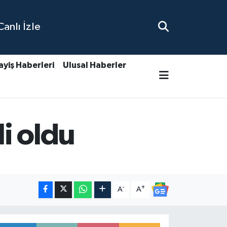
nlı İzle
ayiş Haberleri
Ulusal Haberler
i oldu
-
+
A
A