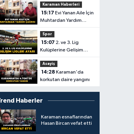
Karaman Haberleri
15:17
Evi Yanan Aile İçin
Muhtardan Yardım
Çağrısı
Spor
15:07
2. ve 3. Lig
Kulüplerine Gelişim
Ligleri Ayarı
Asayiş
14:28
Karaman'da
korkutan daire yangını
Trend Haberler
Karaman esnaflarından
Hasan Bircan vefat etti