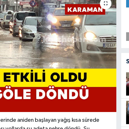
lerinde aniden başlayan yağış kısa sürede
ası yollarda su adeta nehre döndü. Su