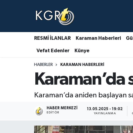
Karaman Haberleri
Gündem Haberleri
RESMİ İLANLAR
Karaman Haberleri
Gü
Vefat Edenler
Künye
Güncel Haberler
HABERLER
KARAMAN HABERLERI
Spor Haberleri
Karaman’da s
Asayiş Haberleri
Karaman’da aniden başlayan sağ
Ulusal Haberler
HABER MERKEZI
13.05.2025 - 19:02
Vefat Edenler
EDITÖR
YAYINLANMA