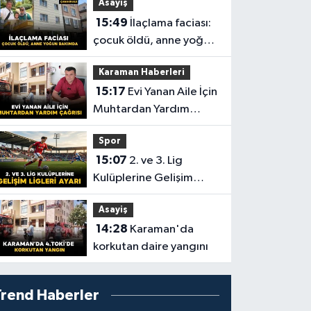
Asayiş
15:49
İlaçlama faciası:
çocuk öldü, anne yoğun
bakımda
Karaman Haberleri
15:17
Evi Yanan Aile İçin
Muhtardan Yardım
Çağrısı
Spor
15:07
2. ve 3. Lig
Kulüplerine Gelişim
Ligleri Ayarı
Asayiş
14:28
Karaman'da
korkutan daire yangını
Trend Haberler