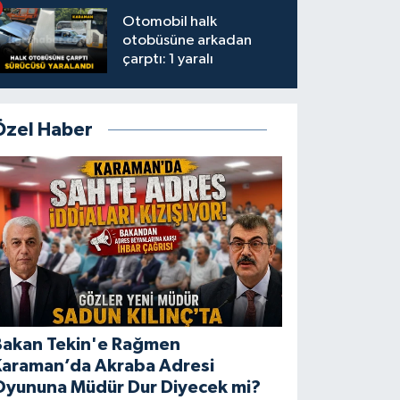
Otomobil halk
otobüsüne arkadan
çarptı: 1 yaralı
Özel Haber
Bakan Tekin'e Rağmen
Karaman’da Akraba Adresi
Oyununa Müdür Dur Diyecek mi?