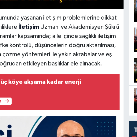
rumunda yaşanan iletişim problemlerine dikkat
liklere
İletişim
Uzmanı ve Akademisyen Şükrü
amlar kapsamında; aile içinde sağlıklı iletişim
 öfke kontrolü, düşüncelerin doğru aktarılması,
lem çözme yöntemleri ile yakın akrabalar ve eş
doğrudan etkileyen başlıklar ele alınacak.
üç köye akşama kadar enerji
e