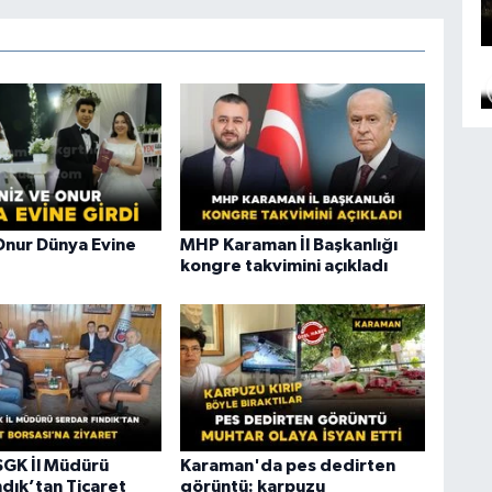
Onur Dünya Evine
MHP Karaman İl Başkanlığı
kongre takvimini açıkladı
GK İl Müdürü
Karaman'da pes dedirten
ndık’tan Ticaret
görüntü: karpuzu