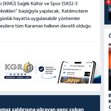
6
(KMÜ) Sağlık Kültür ve Spor (SKS)-3
nikleri" başlığıyla yapılacak. Katılımcıların
günlük hayatta uygulanabilir yöntemler
eşilere tüm Karaman halkının davetli olduğu
muz saldırısına uğrayan genç çoban