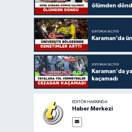
ölümden dön
EDITÖRÜN SEÇTIĞI
Karaman’da üni
EDITÖRÜN SEÇTIĞI
Karaman'da ya
kaçamadı
EDITÖR HAKKINDA
Haber Merkezi