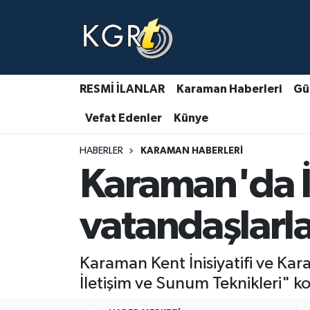
Karaman Haberleri
Gündem Haberleri
RESMİ İLANLAR
Karaman Haberleri
Gü
Vefat Edenler
Künye
Güncel Haberler
HABERLER
KARAMAN HABERLERI
Spor Haberleri
Karaman'da İ
Asayiş Haberleri
vatandaşlarl
Ulusal Haberler
Karaman Kent İnisiyatifi ve Karam
Vefat Edenler
İletişim ve Sunum Teknikleri" k