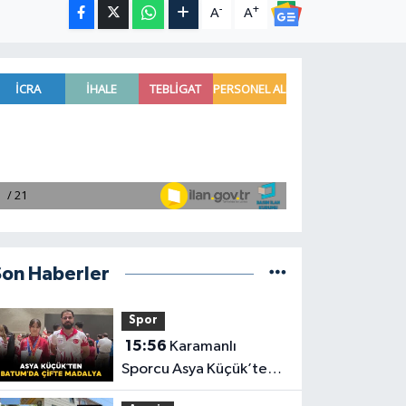
-
+
A
A
Son Haberler
Spor
15:56
Karamanlı
Sporcu Asya Küçük’ten
Batum’da Çifte Madalya