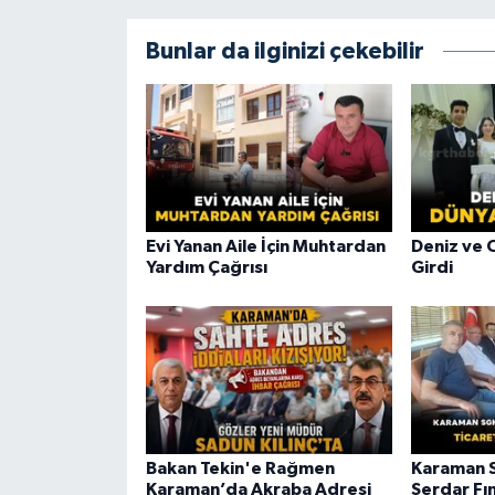
Bunlar da ilginizi çekebilir
Evi Yanan Aile İçin Muhtardan
Deniz ve 
Yardım Çağrısı
Girdi
Bakan Tekin'e Rağmen
Karaman S
Karaman’da Akraba Adresi
Serdar Fı