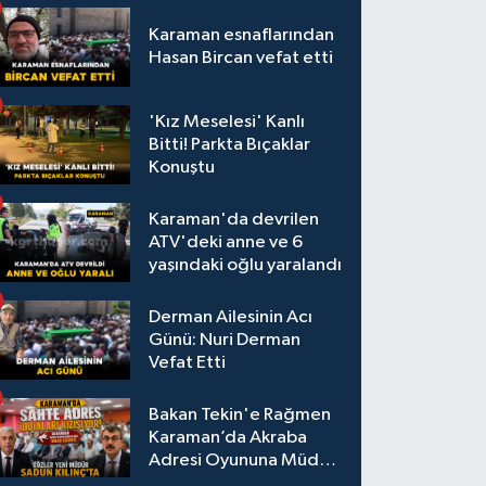
Karaman esnaflarından
Hasan Bircan vefat etti
'Kız Meselesi' Kanlı
Bitti! Parkta Bıçaklar
Konuştu
Karaman'da devrilen
ATV'deki anne ve 6
yaşındaki oğlu yaralandı
Derman Ailesinin Acı
Günü: Nuri Derman
Vefat Etti
Bakan Tekin'e Rağmen
Karaman’da Akraba
Adresi Oyununa Müdür
Dur Diyecek mi?