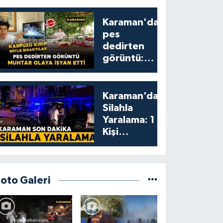
Karaman'da
pes
dedirten
görüntü:
karpuzu
yumruklayıp
yediler,
Karaman’da
artıklarını
Silahla
kamelyada
Yaralama: 1
bıraktılar
Kişi
Yaralandı
Foto Galeri