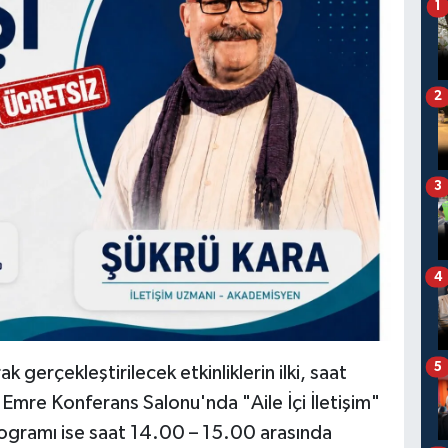
1
2
3
4
5
 gerçekleştirilecek etkinliklerin ilki, saat
Emre Konferans Salonu'nda "Aile İçi İletişim"
rogramı ise saat 14.00 – 15.00 arasında