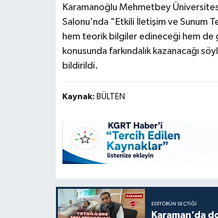
Karamanoğlu Mehmetbey Üniversitesi 
Salonu'nda "Etkili İletişim ve Sunum Tek
hem teorik bilgiler edineceği hem de 
konusunda farkındalık kazanacağı söyl
bildirildi.
Kaynak:
BÜLTEN
EDITÖRÜN SEÇTIĞI
Karaman’da do