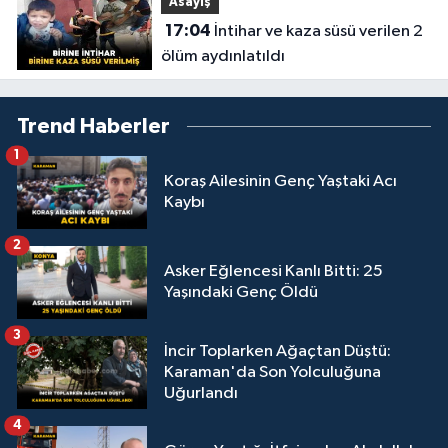
Asayiş
17:04
İntihar ve kaza süsü verilen 2
ölüm aydınlatıldı
Trend Haberler
1
Koraş Ailesinin Genç Yaştaki Acı
Kaybı
2
Asker Eğlencesi Kanlı Bitti: 25
Yaşındaki Genç Öldü
3
İncir Toplarken Ağaçtan Düştü:
Karaman'da Son Yolculuğuna
Uğurlandı
4