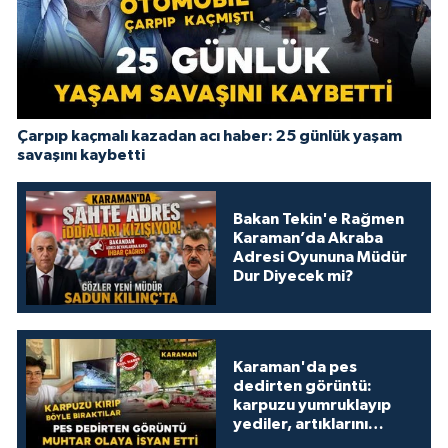
Çarpıp kaçmalı kazadan acı haber: 25 günlük yaşam
savaşını kaybetti
Bakan Tekin'e Rağmen
Karaman’da Akraba
Adresi Oyununa Müdür
Dur Diyecek mi?
Karaman'da pes
dedirten görüntü:
karpuzu yumruklayıp
yediler, artıklarını
kamelyada bıraktılar