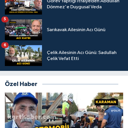
Görev Yaptığı İtfaiyeden Abdullah
Dönmez'e Duygusal Veda
5
Sarıkavak Ailesinin Acı Günü
6
Çelik Ailesinin Acı Günü: Sadullah
Çelik Vefat Etti
Özel Haber