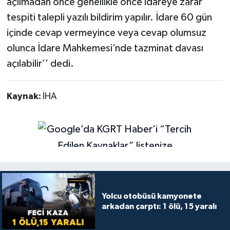
açılmadan önce genellikle önce idareye zarar
tespiti talepli yazılı bildirim yapılır. İdare 60 gün
içinde cevap vermeyince veya cevap olumsuz
olunca İdare Mahkemesi’nde tazminat davası
açılabilir’’ dedi.
Kaynak:
İHA
Yolcu otobüsü kamyonete
arkadan çarptı: 1 ölü, 15 yaralı