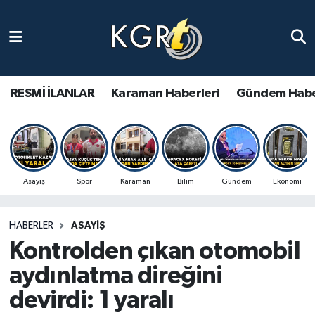
Karaman Haberleri
Gündem Haberleri
RESMİ İLANLAR
Karaman Haberleri
Gündem Habe
Güncel Haberler
Spor Haberleri
Asayiş
Spor
Karaman
Bilim
Gündem
Ekonomi
Asayiş Haberleri
HABERLER
ASAYIŞ
Ulusal Haberler
Kontrolden çıkan otomobil
Vefat Edenler
aydınlatma direğini
devirdi: 1 yaralı