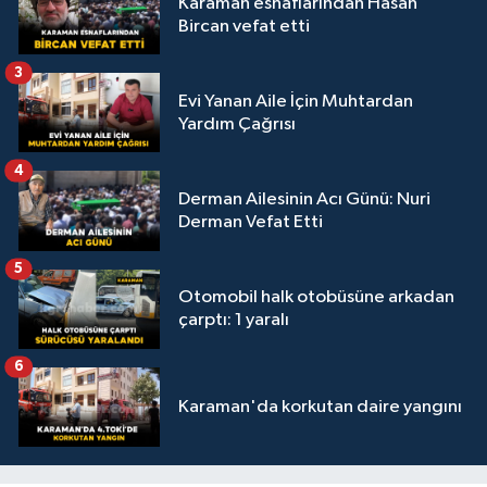
Karaman esnaflarından Hasan
Bircan vefat etti
3
Evi Yanan Aile İçin Muhtardan
Yardım Çağrısı
4
Derman Ailesinin Acı Günü: Nuri
Derman Vefat Etti
5
Otomobil halk otobüsüne arkadan
çarptı: 1 yaralı
6
Karaman'da korkutan daire yangını