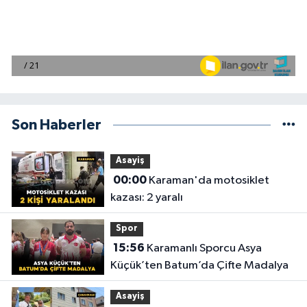
Son Haberler
Asayiş
00:00
Karaman'da motosiklet
kazası: 2 yaralı
Spor
15:56
Karamanlı Sporcu Asya
Küçük’ten Batum’da Çifte Madalya
Asayiş