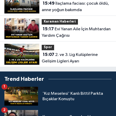
15:49
İlaçlama faciası: çocuk öldü,
anne yoğun bakımda
Karaman Haberleri
15:17
Evi Yanan Aile İçin Muhtardan
Yardım Çağrısı
Spor
15:07
2. ve 3. Lig Kulüplerine
Gelişim Ligleri Ayarı
Trend Haberler
1
'Kız Meselesi' Kanlı Bitti! Parkta
Bıçaklar Konuştu
2