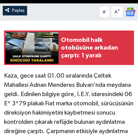
Paylaş
-
+
A
A
Otomobil halk
otobüsüne arkadan
çarptı: 1 yaralı
Kaza, gece saat 01.00 sıralarında Çeltek
Mahallesi Adnan Menderes Bulvarı'nda meydana
geldi. Edinilen bilgiye göre, İ.E.Y. idaresindeki 06
E* 3*79 plakalı Fiat marka otomobil, sürücüsünün
direksiyon hakimiyetini kaybetmesi sonucu
kontrolden çıkarak refüjde bulunan aydınlatma
direğine çarptı. Çarpmanın etkisiyle aydınlatma