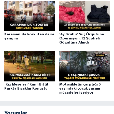
Karaman'da korkutan daire
‘Ay Grubu’ Suç Örgütüne
yangını
Operasyon: 12 Şüpheli
Gözaltına Alındı
'Kız Meselesi' Kanlı Bitti!
Motosikletin çarptığı 5
Parkta Bıçaklar Konuştu
yaşındaki çocuk yaşam
mücadelesi veriyor
Yorumlar