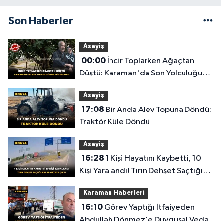
Son Haberler
Asayiş
00:00
İncir Toplarken Ağaçtan
Düştü: Karaman'da Son Yolculuğuna
Uğurlandı
Asayiş
17:08
Bir Anda Alev Topuna Döndü:
Traktör Küle Döndü
Asayiş
16:28
1 Kişi Hayatını Kaybetti, 10
Kişi Yaralandı! Tırın Dehşet Saçtığı
Anlar Ortaya Çıktı
Karaman Haberleri
16:10
Görev Yaptığı İtfaiyeden
Abdullah Dönmez'e Duygusal Veda