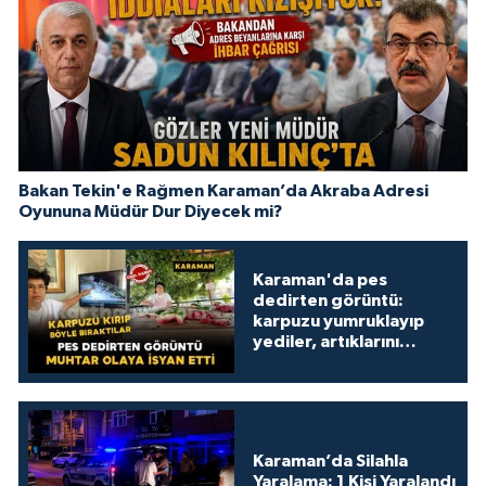
Bakan Tekin'e Rağmen Karaman’da Akraba Adresi
Oyununa Müdür Dur Diyecek mi?
Karaman'da pes
dedirten görüntü:
karpuzu yumruklayıp
yediler, artıklarını
kamelyada bıraktılar
Karaman’da Silahla
Yaralama: 1 Kişi Yaralandı