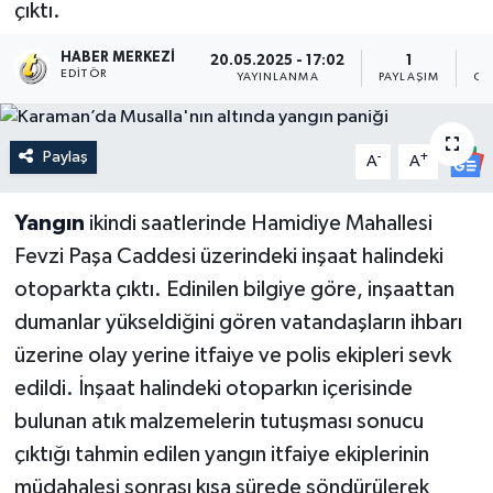
çıktı.
HABER MERKEZI
20.05.2025 - 17:02
1
EDITÖR
YAYINLANMA
PAYLAŞIM
OK
Paylaş
-
+
A
A
Yangın
ikindi saatlerinde Hamidiye Mahallesi
Fevzi Paşa Caddesi üzerindeki inşaat halindeki
otoparkta çıktı. Edinilen bilgiye göre, inşaattan
dumanlar yükseldiğini gören vatandaşların ihbarı
üzerine olay yerine itfaiye ve polis ekipleri sevk
edildi. İnşaat halindeki otoparkın içerisinde
bulunan atık malzemelerin tutuşması sonucu
çıktığı tahmin edilen yangın itfaiye ekiplerinin
müdahalesi sonrası kısa sürede söndürülerek