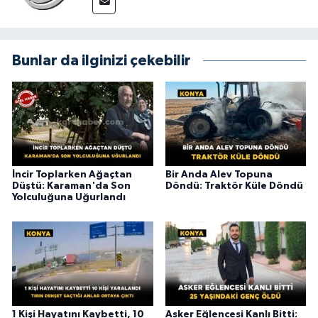
Bunlar da ilginizi çekebilir
İncir Toplarken Ağaçtan
Bir Anda Alev Topuna
Düştü: Karaman'da Son
Döndü: Traktör Küle Döndü
Yolculuğuna Uğurlandı
1 Kişi Hayatını Kaybetti, 10
Asker Eğlencesi Kanlı Bitti: