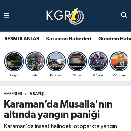
Karaman Haberleri
Gündem Haberleri
RESMİ İLANLAR
Karaman Haberleri
Gündem Habe
Güncel Haberler
Spor Haberleri
Asayiş
Vefat
Karaman
Dünya
Güncel
Gündem
Asayiş Haberleri
HABERLER
ASAYIŞ
Ulusal Haberler
Karaman’da Musalla'nın
Vefat Edenler
altında yangın paniği
Karaman’da inşaat halindeki otoparkta yangın