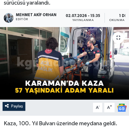
sürücüsü yaralandı.
MEHMET AKIF ORHAN
02.07.2026 - 15:35
1 DK
EDITÖR
YAYINLANMA
OKUNMA SÜ
Paylaş
-
+
A
A
Kaza, 100. Yıl Bulvarı üzerinde meydana geldi.