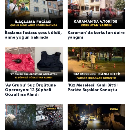
İlaçlama faciası: çocuk öldü,
Karaman'da korkutan daire
anne yoğun bakımda
yangını
‘Ay Grubu’ Suç Örgütüne
'Kız Meselesi' Kanlı Bitti!
Operasyon: 12 Şüpheli
Parkta Bıçaklar Konuştu
Gözaltına Alındı