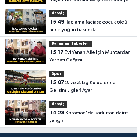
Asayiş
15:49
İlaçlama faciası: çocuk öldü,
anne yoğun bakımda
Karaman Haberleri
15:17
Evi Yanan Aile İçin Muhtardan
Yardım Çağrısı
Spor
15:07
2. ve 3. Lig Kulüplerine
Gelişim Ligleri Ayarı
Asayiş
14:28
Karaman'da korkutan daire
yangını