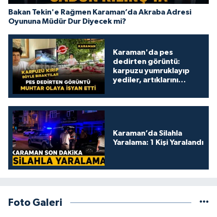
Bakan Tekin'e Rağmen Karaman’da Akraba Adresi
Oyununa Müdür Dur Diyecek mi?
Karaman'da pes
dedirten görüntü:
karpuzu yumruklayıp
yediler, artıklarını
kamelyada bıraktılar
Karaman’da Silahla
Yaralama: 1 Kişi Yaralandı
Foto Galeri