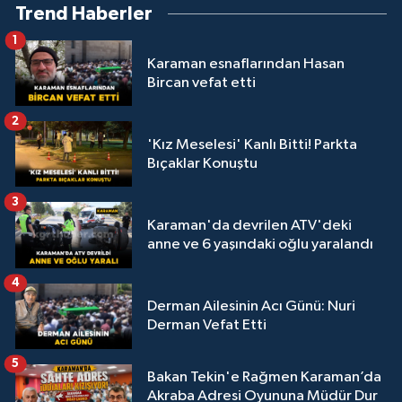
Trend Haberler
1
Karaman esnaflarından Hasan
Bircan vefat etti
2
'Kız Meselesi' Kanlı Bitti! Parkta
Bıçaklar Konuştu
3
Karaman'da devrilen ATV'deki
anne ve 6 yaşındaki oğlu yaralandı
4
Derman Ailesinin Acı Günü: Nuri
Derman Vefat Etti
5
Bakan Tekin'e Rağmen Karaman’da
Akraba Adresi Oyununa Müdür Dur