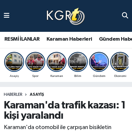
Karaman Haberleri
Gündem Haberleri
RESMİ İLANLAR
Karaman Haberleri
Gündem Habe
Güncel Haberler
Spor Haberleri
Asayiş
Spor
Karaman
Bilim
Gündem
Ekonomi
Asayiş Haberleri
HABERLER
ASAYIŞ
Ulusal Haberler
Karaman'da trafik kazası: 1
Vefat Edenler
kişi yaralandı
Karaman'da otomobil ile çarpışan bisikletin