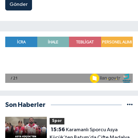
Gönder
Son Haberler
Spor
15:56
Karamanlı Sporcu Asya
Küçük’ten Batum’da Çifte Madalya