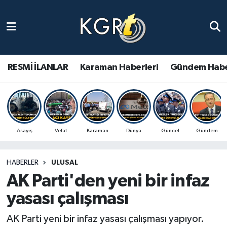
Karaman Haberleri
Gündem Haberleri
RESMİ İLANLAR
Karaman Haberleri
Gündem Habe
Güncel Haberler
Spor Haberleri
Asayiş
Vefat
Karaman
Dünya
Güncel
Gündem
Asayiş Haberleri
HABERLER
ULUSAL
Ulusal Haberler
AK Parti'den yeni bir infaz
Vefat Edenler
yasası çalışması
AK Parti yeni bir infaz yasası çalışması yapıyor.