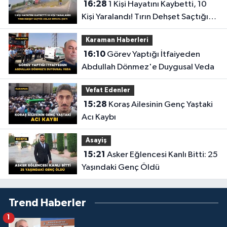
16:28
1 Kişi Hayatını Kaybetti, 10
Kişi Yaralandı! Tırın Dehşet Saçtığı
Anlar Ortaya Çıktı
Karaman Haberleri
16:10
Görev Yaptığı İtfaiyeden
Abdullah Dönmez'e Duygusal Veda
Vefat Edenler
15:28
Koraş Ailesinin Genç Yaştaki
Acı Kaybı
Asayiş
15:21
Asker Eğlencesi Kanlı Bitti: 25
Yaşındaki Genç Öldü
Trend Haberler
1