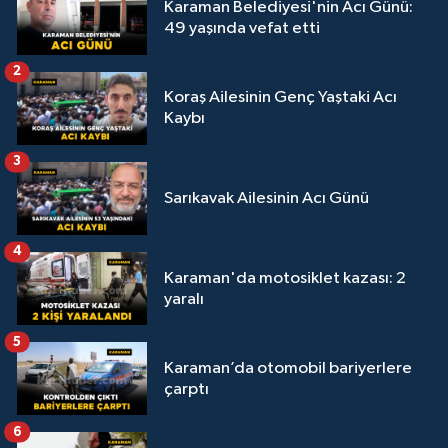
Karaman Belediyesi'nin Acı Günü:
49 yaşında vefat etti
2
Koraş Ailesinin Genç Yaştaki Acı
Kaybı
3
Sarıkavak Ailesinin Acı Günü
4
Karaman'da motosiklet kazası: 2
yaralı
5
Karaman’da otomobil bariyerlere
çarptı
6