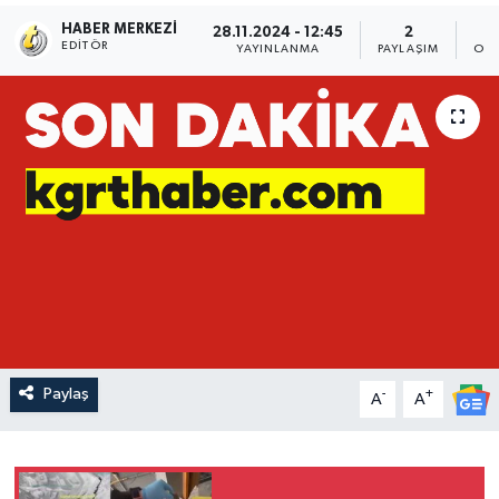
HABER MERKEZI
28.11.2024 - 12:45
2
EDITÖR
YAYINLANMA
PAYLAŞIM
OKU
Paylaş
-
+
A
A