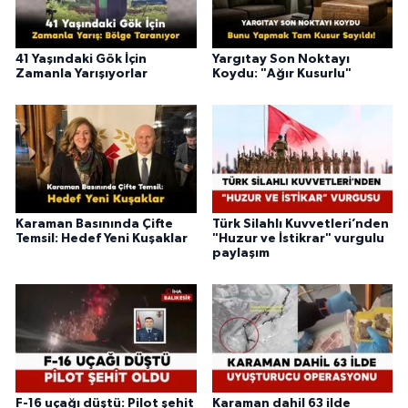
41 Yaşındaki Gök İçin
Yargıtay Son Noktayı
Zamanla Yarışıyorlar
Koydu: "Ağır Kusurlu"
Karaman Basınında Çifte
Türk Silahlı Kuvvetleri’nden
Temsil: Hedef Yeni Kuşaklar
"Huzur ve İstikrar" vurgulu
paylaşım
F-16 uçağı düştü: Pilot şehit
Karaman dahil 63 ilde