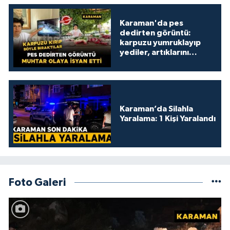
Karaman'da pes
dedirten görüntü:
karpuzu yumruklayıp
yediler, artıklarını
kamelyada bıraktılar
Karaman’da Silahla
Yaralama: 1 Kişi Yaralandı
Foto Galeri