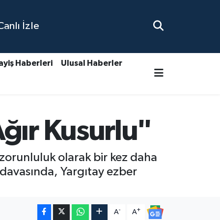
nlı İzle
ayiş Haberleri
Ulusal Haberler
ğır Kusurlu"
ir zorunluluk olarak bir kez daha
in davasında, Yargıtay ezber
-
+
A
A