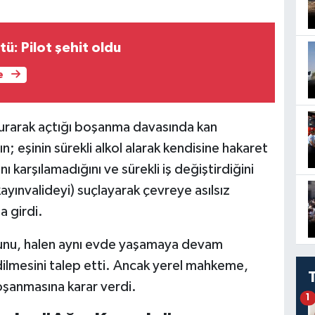
tü: Pilot şehit oldu
e
urarak açtığı boşanma davasında kan
n; eşinin sürekli alkol alarak kendisine hakaret
nı karşılamadığını ve sürekli iş değiştirdiğini
(kayınvalideyi) suçlayarak çevreye asılsız
 girdi.
duğunu, halen aynı evde yaşamaya devam
dilmesini talep etti. Ancak yerel mahkeme,
 boşanmasına karar verdi.
1