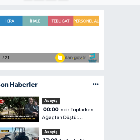
Son Haberler
Asayiş
00:00
İncir Toplarken
Ağaçtan Düştü:
Karaman'da Son
Asayiş
Yolculuğuna Uğurlandı