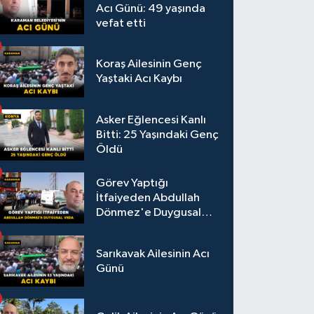
Acı Günü: 49 yaşında
vefat etti
Koraş Ailesinin Genç
Yaştaki Acı Kaybı
Asker Eğlencesi Kanlı
Bitti: 25 Yaşındaki Genç
Öldü
Görev Yaptığı
İtfaiyeden Abdullah
Dönmez'e Duygusal
Veda
Sarıkavak Ailesinin Acı
Günü