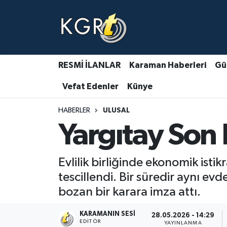
Karaman Haberleri
Gündem Haberleri
RESMİ İLANLAR
Karaman Haberleri
Gü
Vefat Edenler
Künye
Güncel Haberler
HABERLER
ULUSAL
Spor Haberleri
Yargıtay Son
Asayiş Haberleri
Evlilik birliğinde ekonomik istik
Ulusal Haberler
tescillendi. Bir süredir aynı ev
bozan bir karara imza attı.
Vefat Edenler
KARAMANIN SESI
28.05.2026 - 14:29
EDITÖR
YAYINLANMA