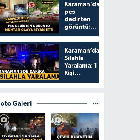
Karaman'da
pes
dedirten
görüntü:
karpuzu
yumruklayıp
yediler,
Karaman’da
artıklarını
Silahla
kamelyada
Yaralama: 1
bıraktılar
Kişi
Yaralandı
Foto Galeri