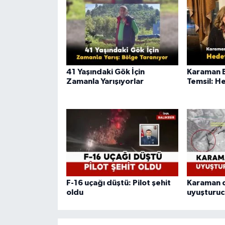
41 Yaşındaki Gök İçin
Karaman B
Zamanla Yarışıyorlar
Temsil: H
F-16 uçağı düştü: Pilot şehit
Karaman d
oldu
uyuşturu