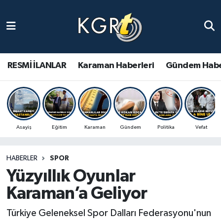
Karaman Haberleri
Gündem Haberleri
RESMİ İLANLAR
Karaman Haberleri
Gündem Habe
Güncel Haberler
Spor Haberleri
Asayiş
Eğitim
Karaman
Gündem
Politika
Vefat
Asayiş Haberleri
HABERLER
SPOR
Ulusal Haberler
Yüzyıllık Oyunlar
Vefat Edenler
Karaman’a Geliyor
Türkiye Geleneksel Spor Dalları Federasyonu'nun