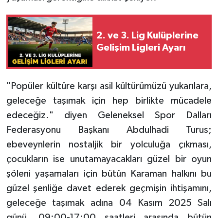
2. ve 3. Lig Kulüplerine
Gelişim Ligleri Ayarı
"Popüler kültüre karşı asil kültürümüzü yukarılara,
geleceğe taşımak için hep birlikte mücadele
edeceğiz." diyen Geleneksel Spor Dalları
Federasyonu Başkanı Abdulhadi Turus;
ebeveynlerin nostaljik bir yolculuğa çıkması,
çocukların ise unutamayacakları güzel bir oyun
şöleni yaşamaları için bütün Karaman halkını bu
güzel şenliğe davet ederek geçmişin ihtişamını,
geleceğe taşımak adına 04 Kasım 2025 Salı
günü, 09:00-17:00 saatleri arasında bütün