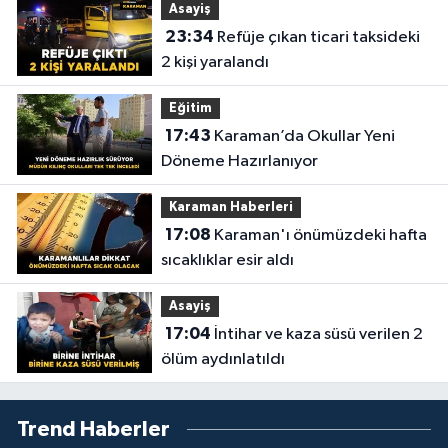
Asayiş
23:34
Refüje çıkan ticari taksideki
2 kişi yaralandı
Eğitim
17:43
Karaman’da Okullar Yeni
Döneme Hazırlanıyor
Karaman Haberleri
17:08
Karaman'ı önümüzdeki hafta
sıcaklıklar esir aldı
Asayiş
17:04
İntihar ve kaza süsü verilen 2
ölüm aydınlatıldı
Trend Haberler