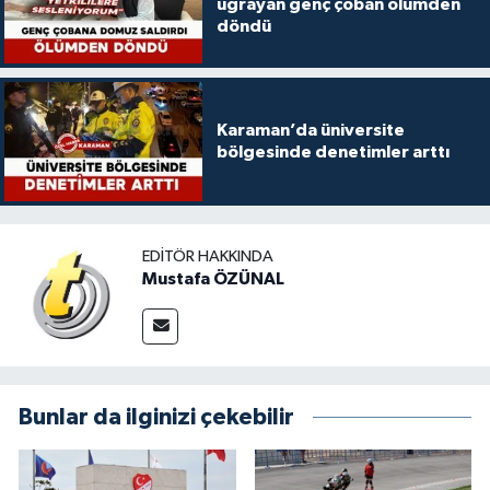
uğrayan genç çoban ölümden
döndü
Karaman’da üniversite
bölgesinde denetimler arttı
EDITÖR HAKKINDA
Mustafa ÖZÜNAL
Bunlar da ilginizi çekebilir