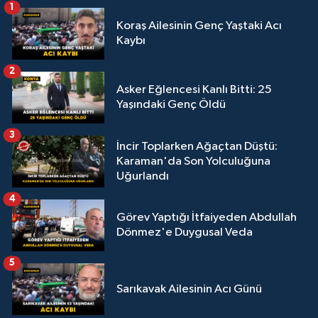
1
Koraş Ailesinin Genç Yaştaki Acı
Kaybı
2
Asker Eğlencesi Kanlı Bitti: 25
Yaşındaki Genç Öldü
3
İncir Toplarken Ağaçtan Düştü:
Karaman'da Son Yolculuğuna
Uğurlandı
4
Görev Yaptığı İtfaiyeden Abdullah
Dönmez'e Duygusal Veda
5
Sarıkavak Ailesinin Acı Günü