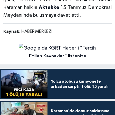
Karaman halkını
Aktekke
15 Temmuz Demokrasi
Meydanı’nda buluşmaya davet etti.
Kaynak:
HABER MERKEZİ
Yolcu otobüsü kamyonete
arkadan çarptı: 1 ölü, 15 yaralı
Karaman’da domuz saldırısına