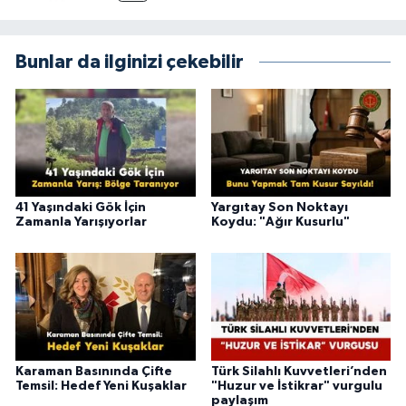
Bunlar da ilginizi çekebilir
41 Yaşındaki Gök İçin
Yargıtay Son Noktayı
Zamanla Yarışıyorlar
Koydu: "Ağır Kusurlu"
Karaman Basınında Çifte
Türk Silahlı Kuvvetleri’nden
Temsil: Hedef Yeni Kuşaklar
"Huzur ve İstikrar" vurgulu
paylaşım