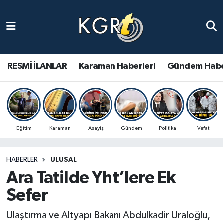
Karaman Haberleri
Gündem Haberleri
RESMİ İLANLAR
Karaman Haberleri
Gündem Habe
Güncel Haberler
Spor Haberleri
Eğitim
Karaman
Asayiş
Gündem
Politika
Vefat
Asayiş Haberleri
HABERLER
ULUSAL
Ulusal Haberler
Ara Tatilde Yht’lere Ek
Vefat Edenler
Sefer
Ulaştırma ve Altyapı Bakanı Abdulkadir Uraloğlu,