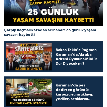
Çarpıp kaçmalı kazadan acı haber: 25 günlük yaşam
savaşını kaybetti
Bakan Tekin'e Rağmen
Karaman’da Akraba
Adresi Oyununa Müdür
Dur Diyecek mi?
Karaman'da pes
dedirten görüntü:
karpuzu yumruklayıp
yediler, artıklarını
kamelyada bıraktılar