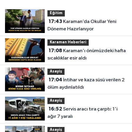
Eğitim
17:43
Karaman’da Okullar Yeni
Döneme Hazırlanıyor
Karaman Haberleri
17:08
Karaman'ı önümüzdeki hafta
sıcaklıklar esir aldı
Asayiş
17:04
İntihar ve kaza süsü verilen 2
ölüm aydınlatıldı
Asayiş
16:52
Servis aracı tıra çarptı: 1'i
ağır 7 yaralı
Asayiş