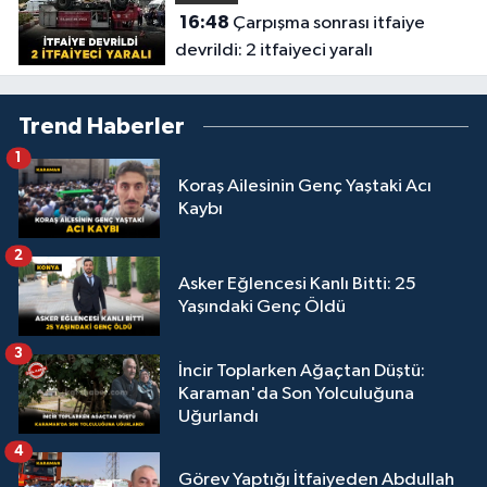
16:48
Çarpışma sonrası itfaiye
devrildi: 2 itfaiyeci yaralı
Trend Haberler
1
Koraş Ailesinin Genç Yaştaki Acı
Kaybı
2
Asker Eğlencesi Kanlı Bitti: 25
Yaşındaki Genç Öldü
3
İncir Toplarken Ağaçtan Düştü:
Karaman'da Son Yolculuğuna
Uğurlandı
4
Görev Yaptığı İtfaiyeden Abdullah