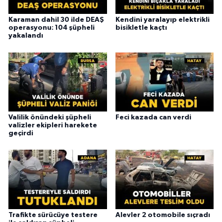
Karaman dahil 30 ilde DEAŞ
Kendini yaralayıp elektrikli
operasyonu: 104 şüpheli
bisikletle kaçtı
yakalandı
Valilik önündeki şüpheli
Feci kazada can verdi
valizler ekipleri harekete
geçirdi
Trafikte sürücüye testere
Alevler 2 otomobile sıçradı