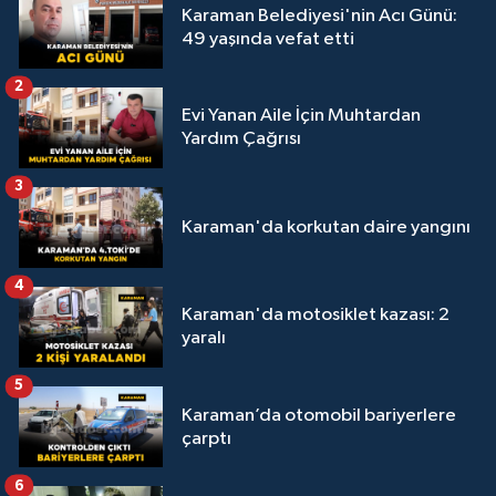
Karaman Belediyesi'nin Acı Günü:
49 yaşında vefat etti
2
Evi Yanan Aile İçin Muhtardan
Yardım Çağrısı
3
Karaman'da korkutan daire yangını
4
Karaman'da motosiklet kazası: 2
yaralı
5
Karaman’da otomobil bariyerlere
çarptı
6