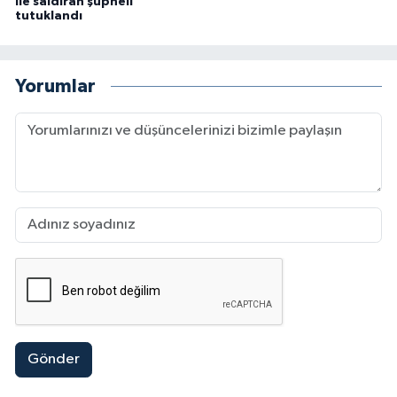
ile saldıran şüpheli
tutuklandı
Yorumlar
Gönder