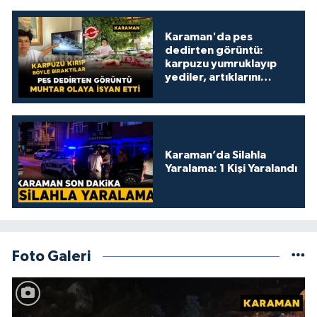
Karaman'da pes
dedirten görüntü:
karpuzu yumruklayıp
yediler, artıklarını
kamelyada bıraktılar
Karaman’da Silahla
Yaralama: 1 Kişi Yaralandı
Foto Galeri