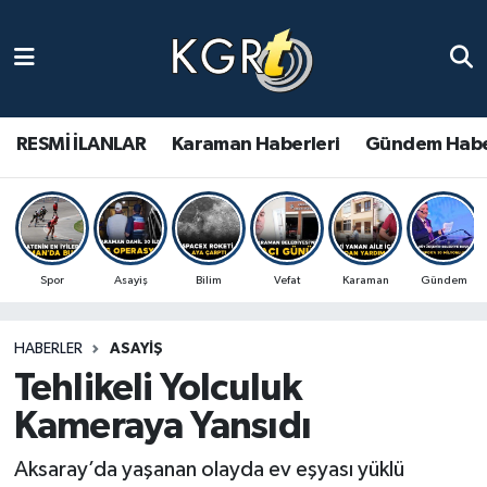
Karaman Haberleri
Gündem Haberleri
RESMİ İLANLAR
Karaman Haberleri
Gündem Habe
Güncel Haberler
Spor Haberleri
Spor
Asayiş
Bilim
Vefat
Karaman
Gündem
Asayiş Haberleri
HABERLER
ASAYIŞ
Ulusal Haberler
Tehlikeli Yolculuk
Vefat Edenler
Kameraya Yansıdı
Aksaray’da yaşanan olayda ev eşyası yüklü