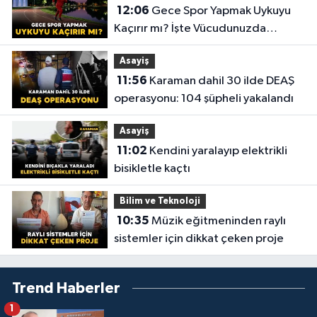
12:06
Gece Spor Yapmak Uykuyu
Kaçırır mı? İşte Vücudunuzda
Yaşananlar!
Asayiş
11:56
Karaman dahil 30 ilde DEAŞ
operasyonu: 104 şüpheli yakalandı
Asayiş
11:02
Kendini yaralayıp elektrikli
bisikletle kaçtı
Bilim ve Teknoloji
10:35
Müzik eğitmeninden raylı
sistemler için dikkat çeken proje
Trend Haberler
1