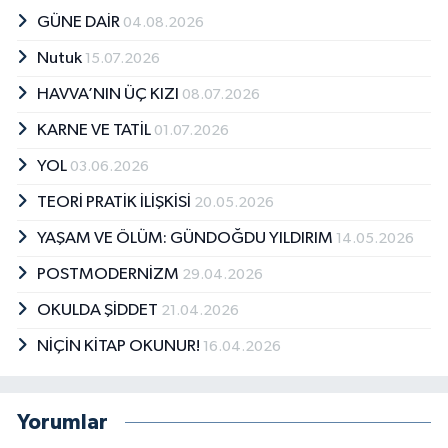
Öykü çalışmalarını Mayıs 2008 yılında kitap
GÜNE DAİR
04.08.2026
haline getirdi. Yazarımızın Üç kitabı Kültür
Nutuk
15.07.2026
Bakanlığı tarafından yayımlandı. Çeşitli
internet sitelerinde çok sayıda köşe yazıları
HAVVA’NIN ÜÇ KIZI
08.07.2026
yayınlandı.
KARNE VE TATİL
01.07.2026
YOL
03.06.2026
TEORİ PRATİK İLİŞKİSİ
20.05.2026
YAŞAM VE ÖLÜM: GÜNDOĞDU YILDIRIM
14.05.2026
POSTMODERNİZM
29.04.2026
OKULDA ŞİDDET
21.04.2026
NİÇİN KİTAP OKUNUR!
16.04.2026
Yorumlar