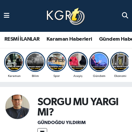
Karaman Haberleri
Gündem Haberleri
RESMİ İLANLAR
Karaman Haberleri
Gündem Habe
Güncel Haberler
Spor Haberleri
Karaman
Bilim
Spor
Asayiş
Gündem
Ekonomi
Asayiş Haberleri
Ulusal Haberler
SORGU MU YARGI
MI?
Vefat Edenler
GÜNDOĞDU YILDIRIM