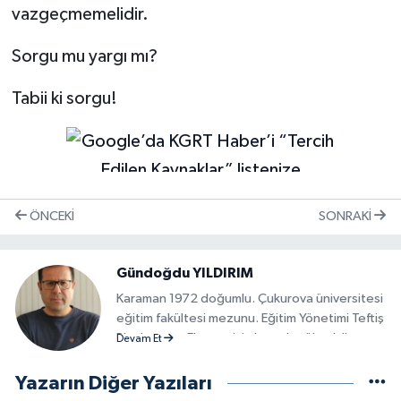
vazgeçmemelidir.
Sorgu mu yargı mı?
Tabii ki sorgu!
ÖNCEKI
SONRAKI
Gündoğdu YILDIRIM
Karaman 1972 doğumlu. Çukurova üniversitesi
eğitim fakültesi mezunu. Eğitim Yönetimi Teftiş
Planlama ve Ekonomisi alanında yüksek lisans
Devam Et
yaptı. Açık Öğretim Fakültesi Sosyoloji
bölümünü bitirdi. Halen Açık Öğretim Fakültesi
Yazarın Diğer Yazıları
Adalet yüksekokulu ikinci sınıfında okumakta..