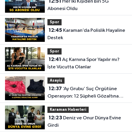
12:51
Her İki Kişiden Biri 5G
Abonesi Oldu
Spor
12:45
Karaman’da Polislik Hayaline
Destek
Spor
12:41
Aç Karnına Spor Yapılır mı?
İşte Vücutta Olanlar
Asayiş
12:37
‘Ay Grubu’ Suç Örgütüne
Operasyon: 12 Şüpheli Gözaltına
Alındı
Karaman Haberleri
12:23
Deniz ve Onur Dünya Evine
Girdi