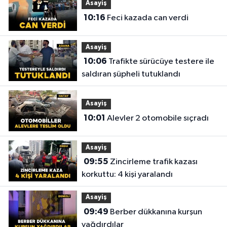
Asayiş
10:16
Feci kazada can verdi
Asayiş
10:06
Trafikte sürücüye testere ile
saldıran şüpheli tutuklandı
Asayiş
10:01
Alevler 2 otomobile sıçradı
Asayiş
09:55
Zincirleme trafik kazası
korkuttu: 4 kişi yaralandı
Asayiş
09:49
Berber dükkanına kurşun
yağdırdılar