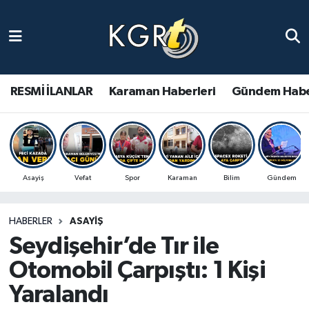
Karaman Haberleri
Gündem Haberleri
RESMİ İLANLAR
Karaman Haberleri
Gündem Habe
Güncel Haberler
Spor Haberleri
Asayiş
Vefat
Spor
Karaman
Bilim
Gündem
Asayiş Haberleri
HABERLER
ASAYIŞ
Ulusal Haberler
Seydişehir’de Tır ile
Vefat Edenler
Otomobil Çarpıştı: 1 Kişi
Yaralandı