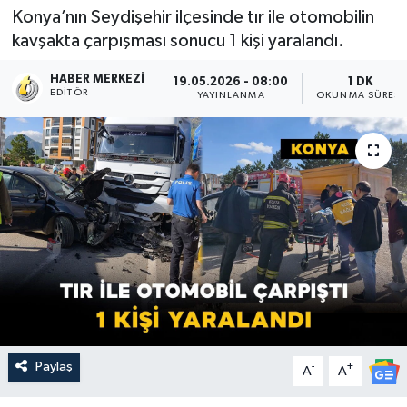
Konya’nın Seydişehir ilçesinde tır ile otomobilin
kavşakta çarpışması sonucu 1 kişi yaralandı.
HABER MERKEZI
19.05.2026 - 08:00
1 DK
EDITÖR
YAYINLANMA
OKUNMA SÜRESI
Paylaş
-
+
A
A