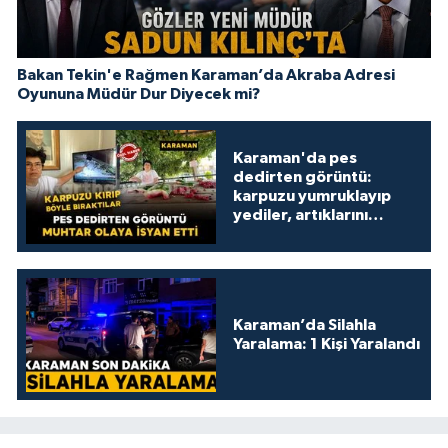
Bakan Tekin'e Rağmen Karaman’da Akraba Adresi
Oyununa Müdür Dur Diyecek mi?
Karaman'da pes
dedirten görüntü:
karpuzu yumruklayıp
yediler, artıklarını
kamelyada bıraktılar
Karaman’da Silahla
Yaralama: 1 Kişi Yaralandı