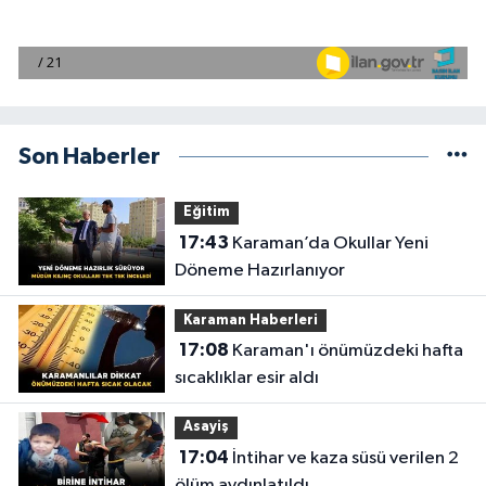
Son Haberler
Eğitim
17:43
Karaman’da Okullar Yeni
Döneme Hazırlanıyor
Karaman Haberleri
17:08
Karaman'ı önümüzdeki hafta
sıcaklıklar esir aldı
Asayiş
17:04
İntihar ve kaza süsü verilen 2
ölüm aydınlatıldı