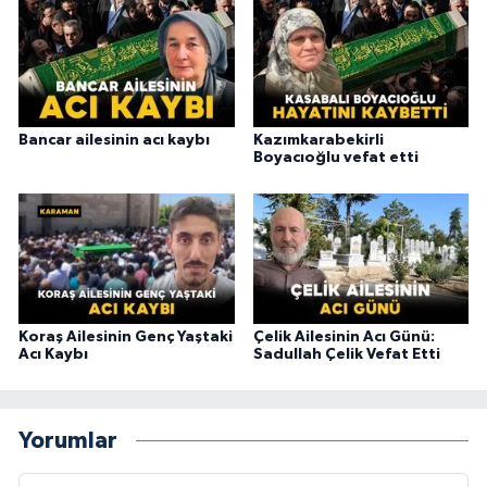
Bancar ailesinin acı kaybı
Kazımkarabekirli
Boyacıoğlu vefat etti
Koraş Ailesinin Genç Yaştaki
Çelik Ailesinin Acı Günü:
Acı Kaybı
Sadullah Çelik Vefat Etti
Yorumlar