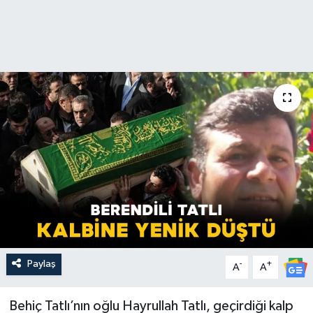
Paylaş
-
+
A
A
Behiç Tatlı’nın oğlu Hayrullah Tatlı, geçirdiği kalp