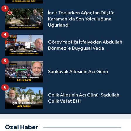
3
İncir Toplarken Ağaçtan Düştü:
Karaman'da Son Yolculuğuna
Uğurlandı
4
Görev Yaptığı İtfaiyeden Abdullah
Dönmez'e Duygusal Veda
5
Sarıkavak Ailesinin Acı Günü
6
Çelik Ailesinin Acı Günü: Sadullah
Çelik Vefat Etti
Özel Haber