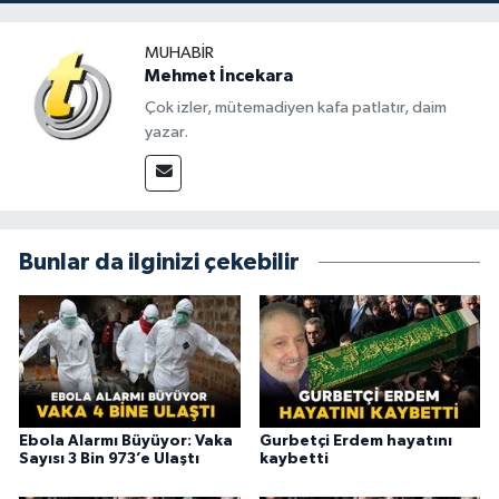
MUHABIR
Mehmet İncekara
Çok izler, mütemadiyen kafa patlatır, daim
yazar.
Bunlar da ilginizi çekebilir
Ebola Alarmı Büyüyor: Vaka
Gurbetçi Erdem hayatını
Sayısı 3 Bin 973’e Ulaştı
kaybetti