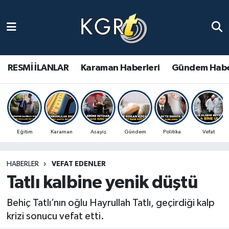
Karaman Haberleri
Gündem Haberleri
RESMİ İLANLAR
Karaman Haberleri
Gündem Habe
Güncel Haberler
Spor Haberleri
Eğitim
Karaman
Asayiş
Gündem
Politika
Vefat
Asayiş Haberleri
HABERLER
VEFAT EDENLER
Ulusal Haberler
Tatlı kalbine yenik düştü
Vefat Edenler
Behiç Tatlı’nın oğlu Hayrullah Tatlı, geçirdiği kalp
krizi sonucu vefat etti.