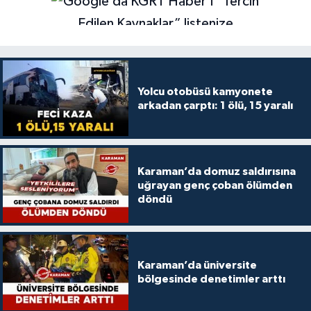
Yolcu otobüsü kamyonete
arkadan çarptı: 1 ölü, 15 yaralı
Karaman’da domuz saldırısına
uğrayan genç çoban ölümden
döndü
Karaman’da üniversite
bölgesinde denetimler arttı