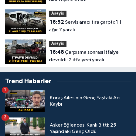
Asayiş
16:52
Servis aracı tıra çarptı: 1'i
ağır 7 yaralı
Asayiş
16:48
Çarpışma sonrası itfaiye
devrildi: 2 itfaiyeci yaralı
Trend Haberler
1
Koraş Ailesinin Genç Yaştaki Acı
Kaybı
2
Asker Eğlencesi Kanlı Bitti: 25
Yaşındaki Genç Öldü