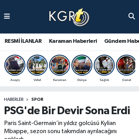
Karaman Haberleri
Gündem Haberleri
RESMİ İLANLAR
Karaman Haberleri
Gündem Habe
Güncel Haberler
Spor Haberleri
Asayiş
Vefat
Karaman
Dünya
Sağlık
Genel
Asayiş Haberleri
HABERLER
SPOR
Ulusal Haberler
PSG'de Bir Devir Sona Erdi
Vefat Edenler
Paris Saint-Germain’in yıldız golcüsü Kylian
Mbappe, sezon sonu takımdan ayrılacağını