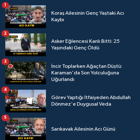
1
Koraş Ailesinin Genç Yaştaki Acı
Kaybı
2
Asker Eğlencesi Kanlı Bitti: 25
Yaşındaki Genç Öldü
3
İncir Toplarken Ağaçtan Düştü:
Karaman'da Son Yolculuğuna
Uğurlandı
4
Görev Yaptığı İtfaiyeden Abdullah
Dönmez'e Duygusal Veda
5
Sarıkavak Ailesinin Acı Günü