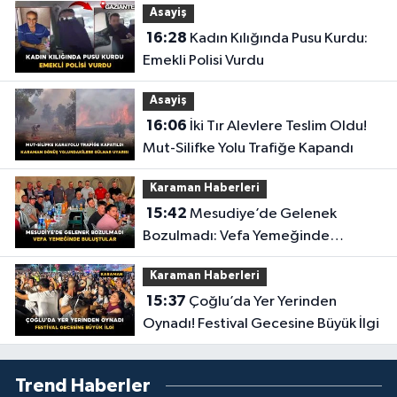
Asayiş
16:28
Kadın Kılığında Pusu Kurdu:
Emekli Polisi Vurdu
Asayiş
16:06
İki Tır Alevlere Teslim Oldu!
Mut-Silifke Yolu Trafiğe Kapandı
Karaman Haberleri
15:42
Mesudiye’de Gelenek
Bozulmadı: Vefa Yemeğinde
Buluştular
Karaman Haberleri
15:37
Çoğlu’da Yer Yerinden
Oynadı! Festival Gecesine Büyük İlgi
Trend Haberler