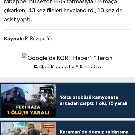
Mbappe, bu sezon PSG formasıyla 46 maça
çıkarken, 43 kez fileleri havalandırdı, 10 kez de
asist yaptı.
Kaynak:
R. Rüzgar Yel
Yolcu otobüsü kamyonete
arkadan çarptı: 1 ölü, 15 yaralı
Karaman’da domuz saldırısına