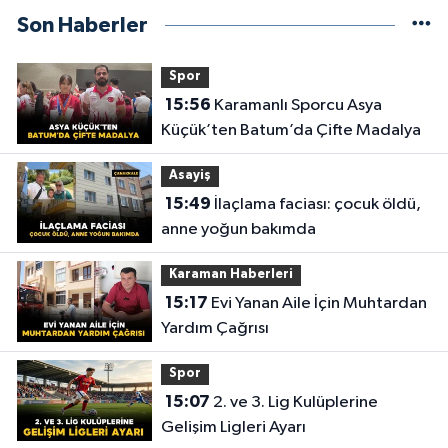
Son Haberler
Spor
15:56
Karamanlı Sporcu Asya
Küçük’ten Batum’da Çifte Madalya
Asayiş
15:49
İlaçlama faciası: çocuk öldü,
anne yoğun bakımda
Karaman Haberleri
15:17
Evi Yanan Aile İçin Muhtardan
Yardım Çağrısı
Spor
15:07
2. ve 3. Lig Kulüplerine
Gelişim Ligleri Ayarı