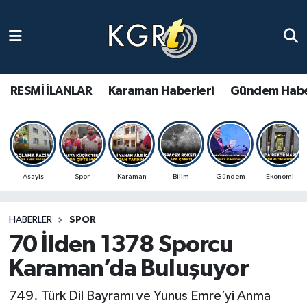
Karaman Haberleri
Gündem Haberleri
RESMİ İLANLAR
Karaman Haberleri
Gündem Habe
Güncel Haberler
Spor Haberleri
Asayiş
Spor
Karaman
Bilim
Gündem
Ekonomi
Asayiş Haberleri
HABERLER
SPOR
Ulusal Haberler
70 İlden 1378 Sporcu
Vefat Edenler
Karaman’da Buluşuyor
749. Türk Dil Bayramı ve Yunus Emre’yi Anma