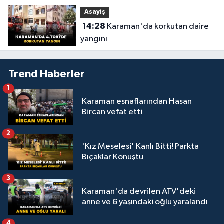
Asayiş
14:28
Karaman'da korkutan daire
yangını
Trend Haberler
1
Karaman esnaflarından Hasan
Bircan vefat etti
2
'Kız Meselesi' Kanlı Bitti! Parkta
Bıçaklar Konuştu
3
Karaman'da devrilen ATV'deki
anne ve 6 yaşındaki oğlu yaralandı
4