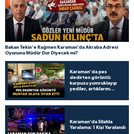
Bakan Tekin'e Rağmen Karaman’da Akraba Adresi
Oyununa Müdür Dur Diyecek mi?
Karaman'da pes
dedirten görüntü:
karpuzu yumruklayıp
yediler, artıklarını
kamelyada bıraktılar
Karaman’da Silahla
Yaralama: 1 Kişi Yaralandı