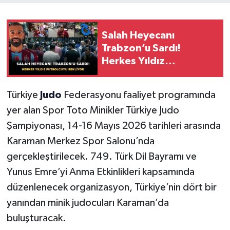
Salah Heyecanı
Trabzon’u Sardı!
Herkes Yıldız
Futbolcuyu Bekliyor
Türkiye
Judo
Federasyonu faaliyet programında
yer alan Spor Toto Minikler Türkiye Judo
Şampiyonası, 14-16 Mayıs 2026 tarihleri arasında
Karaman Merkez Spor Salonu’nda
gerçekleştirilecek. 749. Türk Dil Bayramı ve
Yunus Emre’yi Anma Etkinlikleri kapsamında
düzenlenecek organizasyon, Türkiye’nin dört bir
yanından minik judocuları Karaman’da
buluşturacak.