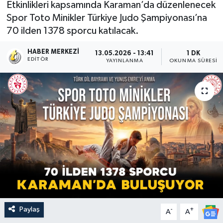
Etkinlikleri kapsamında Karaman’da düzenlenecek
Spor Toto Minikler Türkiye Judo Şampiyonası’na
70 ilden 1378 sporcu katılacak.
HABER MERKEZI
13.05.2026 - 13:41
1 DK
EDITÖR
YAYINLANMA
OKUNMA SÜRESI
Paylaş
-
+
A
A