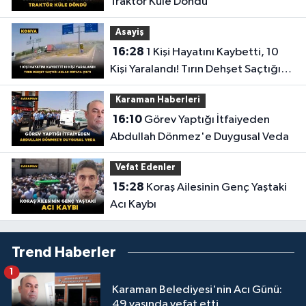
Traktör Küle Döndü
Asayiş
16:28
1 Kişi Hayatını Kaybetti, 10
Kişi Yaralandı! Tırın Dehşet Saçtığı
Anlar Ortaya Çıktı
Karaman Haberleri
16:10
Görev Yaptığı İtfaiyeden
Abdullah Dönmez'e Duygusal Veda
Vefat Edenler
15:28
Koraş Ailesinin Genç Yaştaki
Acı Kaybı
Trend Haberler
1
Karaman Belediyesi'nin Acı Günü:
49 yaşında vefat etti