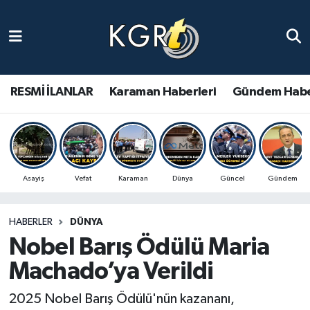
Karaman Haberleri
Gündem Haberleri
RESMİ İLANLAR
Karaman Haberleri
Gündem Habe
Güncel Haberler
Spor Haberleri
Asayiş
Vefat
Karaman
Dünya
Güncel
Gündem
Asayiş Haberleri
HABERLER
DÜNYA
Ulusal Haberler
Nobel Barış Ödülü Maria
Vefat Edenler
Machado’ya Verildi
2025 Nobel Barış Ödülü'nün kazananı,