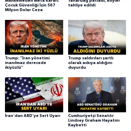
Mahkemeden Meta Kararı:
Yanardağ patladı, köyler
Çocuk Güvenliği İçin 567
tahliye edildi
Milyon Dolar Ceza
Trump: "İran yönetimi
Trump saldırıları şartlı
inanılmaz derecede
olarak askıya aldığını
ikiyüzlü"
duyurdu
İran'dan ABD'ye Sert Uyarı
Cumhuriyetçi Senatör
Lindsey Graham Hayatını
Kaybetti