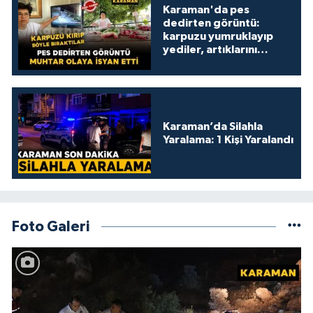
Karaman'da pes
dedirten görüntü:
karpuzu yumruklayıp
yediler, artıklarını
kamelyada bıraktılar
Karaman’da Silahla
Yaralama: 1 Kişi Yaralandı
Foto Galeri