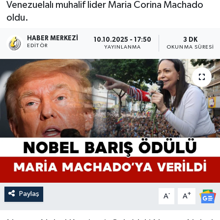
Venezuelalı muhalif lider Maria Corina Machado
oldu.
HABER MERKEZI
10.10.2025 - 17:50
3 DK
EDITÖR
YAYINLANMA
OKUNMA SÜRESI
Paylaş
-
+
A
A