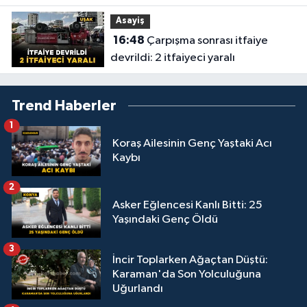
Asayiş
16:48
Çarpışma sonrası itfaiye
devrildi: 2 itfaiyeci yaralı
Trend Haberler
1
Koraş Ailesinin Genç Yaştaki Acı
Kaybı
2
Asker Eğlencesi Kanlı Bitti: 25
Yaşındaki Genç Öldü
3
İncir Toplarken Ağaçtan Düştü:
Karaman'da Son Yolculuğuna
Uğurlandı