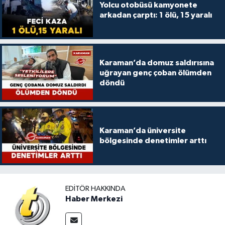
Yolcu otobüsü kamyonete
arkadan çarptı: 1 ölü, 15 yaralı
Karaman’da domuz saldırısına
uğrayan genç çoban ölümden
döndü
Karaman’da üniversite
bölgesinde denetimler arttı
EDITÖR HAKKINDA
Haber Merkezi