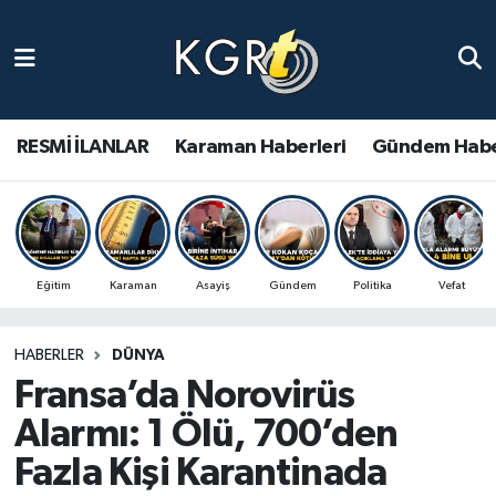
Karaman Haberleri
Gündem Haberleri
RESMİ İLANLAR
Karaman Haberleri
Gündem Habe
Güncel Haberler
Spor Haberleri
Eğitim
Karaman
Asayiş
Gündem
Politika
Vefat
Asayiş Haberleri
HABERLER
DÜNYA
Ulusal Haberler
Fransa’da Norovirüs
Vefat Edenler
Alarmı: 1 Ölü, 700’den
Fazla Kişi Karantinada