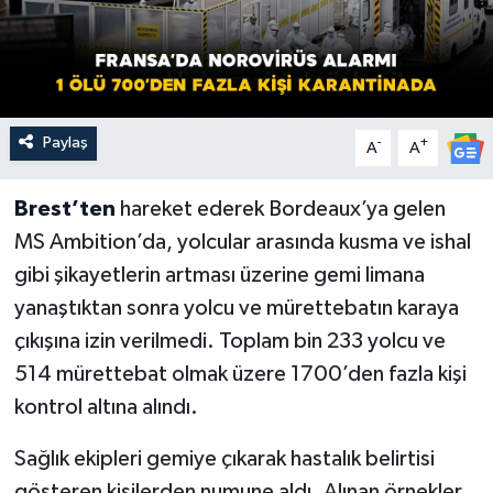
Paylaş
-
+
A
A
Brest’ten
hareket ederek Bordeaux’ya gelen
MS Ambition’da, yolcular arasında kusma ve ishal
gibi şikayetlerin artması üzerine gemi limana
yanaştıktan sonra yolcu ve mürettebatın karaya
çıkışına izin verilmedi. Toplam bin 233 yolcu ve
514 mürettebat olmak üzere 1700’den fazla kişi
kontrol altına alındı.
Sağlık ekipleri gemiye çıkarak hastalık belirtisi
gösteren kişilerden numune aldı. Alınan örnekler