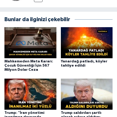
Bunlar da ilginizi çekebilir
Mahkemeden Meta Kararı:
Yanardağ patladı, köyler
Çocuk Güvenliği İçin 567
tahliye edildi
Milyon Dolar Ceza
Trump: "İran yönetimi
Trump saldırıları şartlı
inanılmaz derecede
olarak askıya aldığını