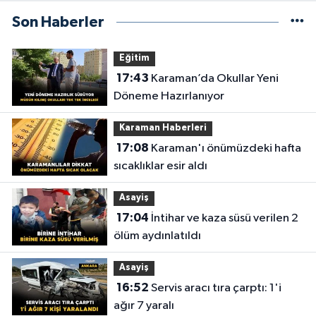
Son Haberler
Eğitim
17:43
Karaman’da Okullar Yeni
Döneme Hazırlanıyor
Karaman Haberleri
17:08
Karaman'ı önümüzdeki hafta
sıcaklıklar esir aldı
Asayiş
17:04
İntihar ve kaza süsü verilen 2
ölüm aydınlatıldı
Asayiş
16:52
Servis aracı tıra çarptı: 1'i
ağır 7 yaralı