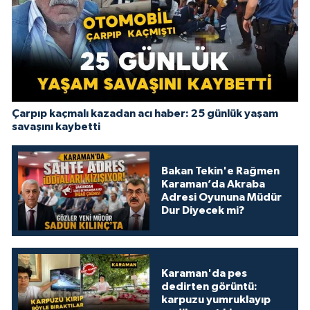
Çarpıp kaçmalı kazadan acı haber: 25 günlük yaşam
savaşını kaybetti
Bakan Tekin'e Rağmen
Karaman’da Akraba
Adresi Oyununa Müdür
Dur Diyecek mi?
Karaman'da pes
dedirten görüntü:
karpuzu yumruklayıp