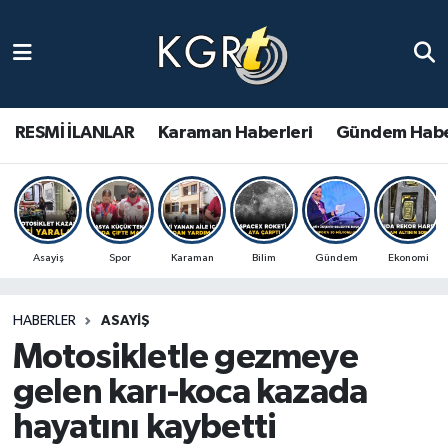
Karaman Haberleri
Gündem Haberleri
RESMİ İLANLAR
Karaman Haberleri
Gündem Habe
Güncel Haberler
Spor Haberleri
Asayiş
Spor
Karaman
Bilim
Gündem
Ekonomi
Asayiş Haberleri
HABERLER
ASAYIŞ
Ulusal Haberler
Motosikletle gezmeye
Vefat Edenler
gelen karı-koca kazada
hayatını kaybetti