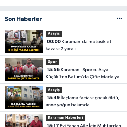
Son Haberler
Asayiş
00:00
Karaman'da motosiklet
kazası: 2 yaralı
Spor
15:56
Karamanlı Sporcu Asya
Küçük’ten Batum’da Çifte Madalya
Asayiş
15:49
İlaçlama faciası: çocuk öldü,
anne yoğun bakımda
Karaman Haberleri
15:17
Evi Yanan Aile İçin Muhtardan