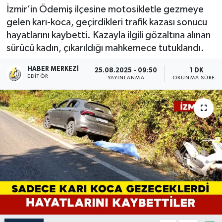
İzmir’in Ödemiş ilçesine motosikletle gezmeye
gelen karı-koca, geçirdikleri trafik kazası sonucu
hayatlarını kaybetti. Kazayla ilgili gözaltına alınan
sürücü kadın, çıkarıldığı mahkemece tutuklandı.
HABER MERKEZI
25.08.2025 - 09:50
1 DK
EDITÖR
YAYINLANMA
OKUNMA SÜRESI