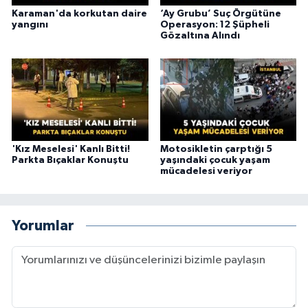
Karaman'da korkutan daire
‘Ay Grubu’ Suç Örgütüne
yangını
Operasyon: 12 Şüpheli
Gözaltına Alındı
'Kız Meselesi' Kanlı Bitti!
Motosikletin çarptığı 5
Parkta Bıçaklar Konuştu
yaşındaki çocuk yaşam
mücadelesi veriyor
Yorumlar