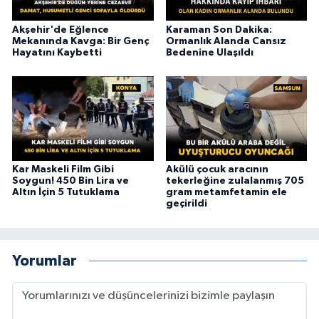
Akşehir'de Eğlence
Karaman Son Dakika:
Mekanında Kavga: Bir Genç
Ormanlık Alanda Cansız
Hayatını Kaybetti
Bedenine Ulaşıldı
Kar Maskeli Film Gibi
Akülü çocuk aracının
Soygun! 450 Bin Lira ve
tekerleğine zulalanmış 705
Altın İçin 5 Tutuklama
gram metamfetamin ele
geçirildi
Yorumlar