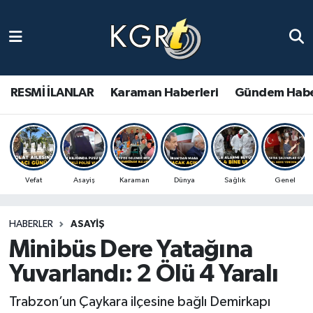
Karaman Haberleri
Gündem Haberleri
RESMİ İLANLAR
Karaman Haberleri
Gündem Habe
Güncel Haberler
Spor Haberleri
Vefat
Asayiş
Karaman
Dünya
Sağlık
Genel
Asayiş Haberleri
HABERLER
ASAYIŞ
Ulusal Haberler
Minibüs Dere Yatağına
Vefat Edenler
Yuvarlandı: 2 Ölü 4 Yaralı
Trabzon’un Çaykara ilçesine bağlı Demirkapı