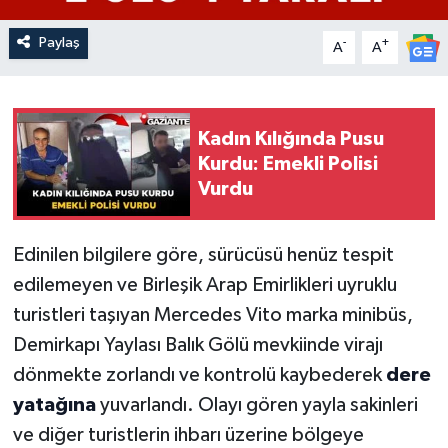
Paylaş
-
+
A
A
Kadın Kılığında Pusu
Kurdu: Emekli Polisi
Vurdu
Edinilen bilgilere göre, sürücüsü henüz tespit
edilemeyen ve Birleşik Arap Emirlikleri uyruklu
turistleri taşıyan Mercedes Vito marka minibüs,
Demirkapı Yaylası Balık Gölü mevkiinde virajı
dönmekte zorlandı ve kontrolü kaybederek
dere
yatağına
yuvarlandı. Olayı gören yayla sakinleri
ve diğer turistlerin ihbarı üzerine bölgeye