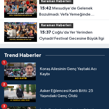
Karaman Haberleri
15:42
Mesudiye’de Gelenek
Bozulmadı: Vefa Yemeğinde
Buluştular
Karaman Haberleri
15:37
Çoğlu’da Yer Yerinden
Oynadı! Festival Gecesine Büyük İlgi
Trend Haberler
1
Koraş Ailesinin Genç Yaştaki Acı
Kaybı
2
Asker Eğlencesi Kanlı Bitti: 25
Yaşındaki Genç Öldü
3