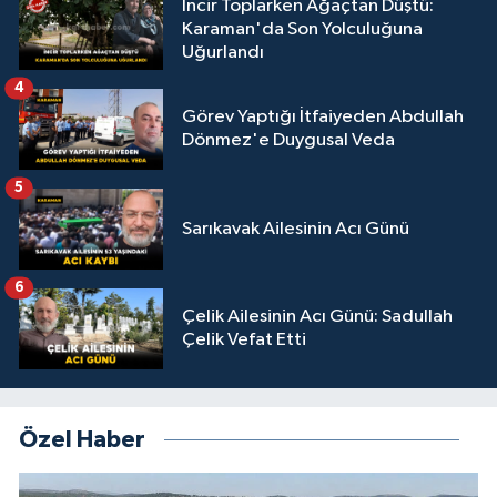
İncir Toplarken Ağaçtan Düştü:
Karaman'da Son Yolculuğuna
Uğurlandı
4
Görev Yaptığı İtfaiyeden Abdullah
Dönmez'e Duygusal Veda
5
Sarıkavak Ailesinin Acı Günü
6
Çelik Ailesinin Acı Günü: Sadullah
Çelik Vefat Etti
Özel Haber