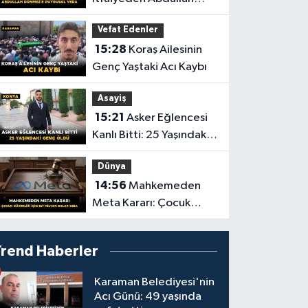
Dönmez'e Duygusal
Vefat Edenler
Veda
15:28
Koraş Ailesinin
Genç Yaştaki Acı Kaybı
Asayiş
15:21
Asker Eğlencesi
Kanlı Bitti: 25 Yaşındaki
Genç Öldü
Dünya
14:56
Mahkemeden
Meta Kararı: Çocuk
Güvenliği İçin 567
Milyon Dolar Ceza
Trend Haberler
Karaman Belediyesi'nin
Acı Günü: 49 yaşında