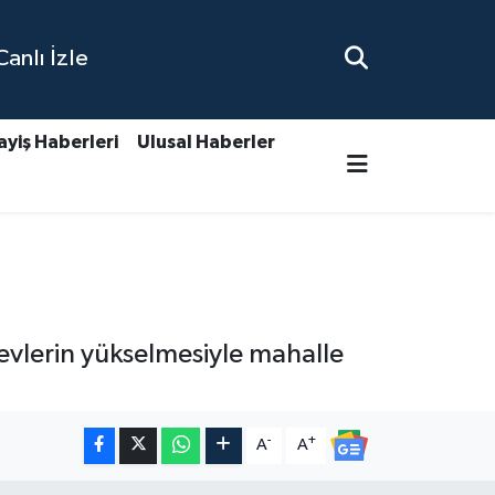
nlı İzle
ayiş Haberleri
Ulusal Haberler
evlerin yükselmesiyle mahalle
-
+
A
A