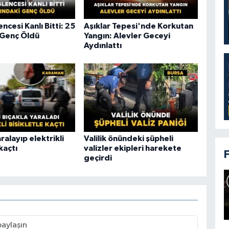
ncesi Kanlı Bitti: 25
Aşıklar Tepesi'nde Korkutan
 Genç Öldü
Yangın: Alevler Geceyi
Aydınlattı
ralayıp elektrikli
Valilik önündeki şüpheli
kaçtı
valizler ekipleri harekete
geçirdi