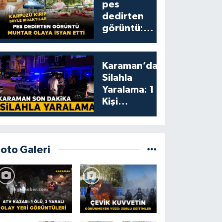
pes
dedirten
görüntü:
karpuzu
yumruklayıp
yediler,
Karaman’da
artıklarını
Silahla
kamelyada
Yaralama: 1
bıraktılar
Kişi
Yaralandı
Foto Galeri