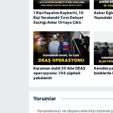
1 Kişi Hayatını Kaybetti, 10
Asker Eğle
Kişi Yaralandı! Tırın Dehşet
Yaşındaki
Saçtığı Anlar Ortaya Çıktı
Karaman dahil 30 ilde DEAŞ
Kendini ya
operasyonu: 104 şüpheli
bisikletle 
yakalandı
Yorumlar