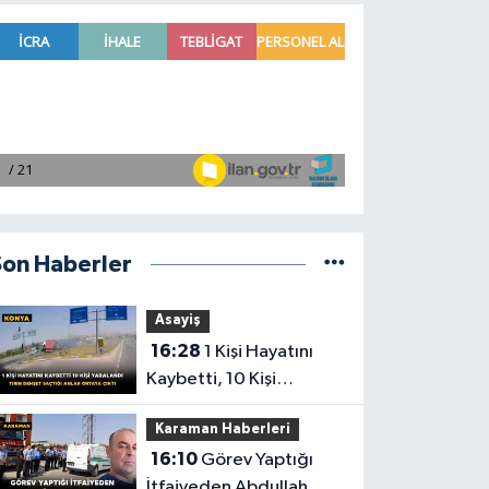
Son Haberler
Asayiş
16:28
1 Kişi Hayatını
Kaybetti, 10 Kişi
Yaralandı! Tırın Dehşet
Karaman Haberleri
Saçtığı Anlar Ortaya
16:10
Görev Yaptığı
Çıktı
İtfaiyeden Abdullah