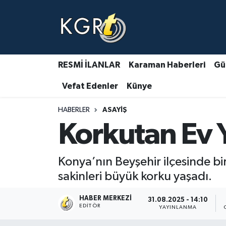
Karaman Haberleri
Gündem Haberleri
RESMİ İLANLAR
Karaman Haberleri
Gü
Vefat Edenler
Künye
Güncel Haberler
HABERLER
ASAYIŞ
Spor Haberleri
Korkutan Ev 
Asayiş Haberleri
Konya’nın Beyşehir ilçesinde b
Ulusal Haberler
sakinleri büyük korku yaşadı.
Vefat Edenler
HABER MERKEZI
31.08.2025 - 14:10
EDITÖR
YAYINLANMA