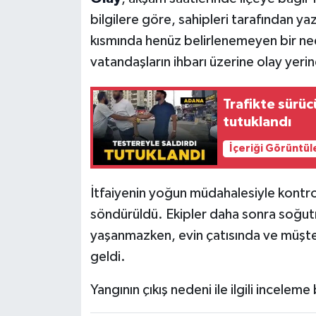
bilgilere göre, sahipleri tarafından yazl
kısmında henüz belirlenemeyen bir nede
vatandaşların ihbarı üzerine olay yerin
Trafikte sürüc
tutuklandı
İçeriği Görüntül
İtfaiyenin yoğun müdahalesiyle kontro
söndürüldü. Ekipler daha sonra soğut
yaşanmazken, evin çatısında ve müşt
geldi.
Yangının çıkış nedeni ile ilgili inceleme 