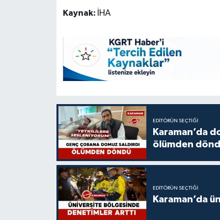
Kaynak:
İHA
EDITÖRÜN SEÇTIĞI
Karaman’da do
ölümden dön
EDITÖRÜN SEÇTIĞI
Karaman’da üni