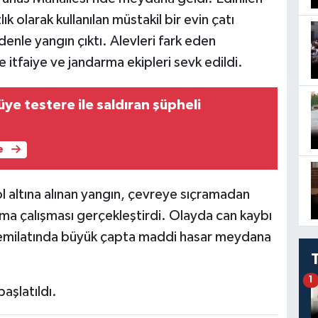
ık olarak kullanılan müstakil bir evin çatı
nle yangın çıktı. Alevleri fark eden
e itfaiye ve jandarma ekipleri sevk edildi.
üye testere ile saldıran şüpheli
e
l altına alınan yangın, çevreye sıçramadan
ma çalışması gerçekleştirdi. Olayda can kaybı
emilatında büyük çapta maddi hasar meydana
1
başlatıldı.