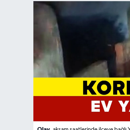
Olay
, akşam saatlerinde ilçeye bağlı