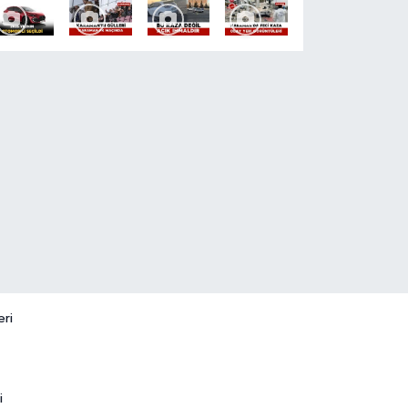
eri
i