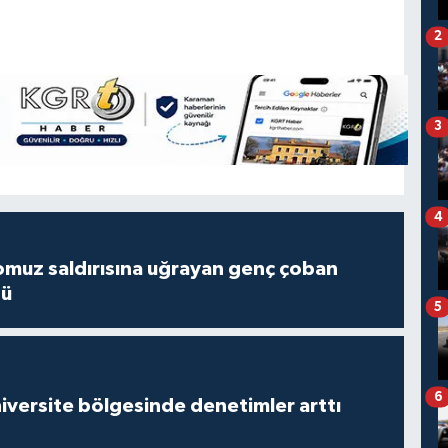
2
3
4
muz saldırısına uğrayan genç çoban
dü
5
6
versite bölgesinde denetimler arttı