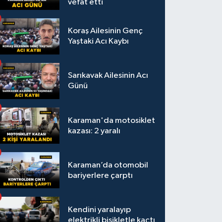
vefat etti
Koraş Ailesinin Genç
Yaştaki Acı Kaybı
Sarıkavak Ailesinin Acı
Günü
Karaman'da motosiklet
kazası: 2 yaralı
Karaman’da otomobil
bariyerlere çarptı
Kendini yaralayıp
elektrikli bisikletle kaçtı