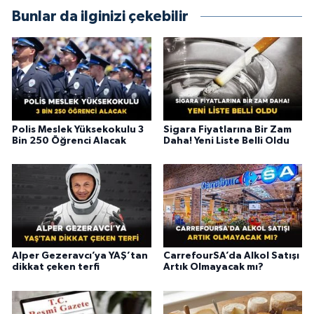
Bunlar da ilginizi çekebilir
Polis Meslek Yüksekokulu 3
Sigara Fiyatlarına Bir Zam
Bin 250 Öğrenci Alacak
Daha! Yeni Liste Belli Oldu
Alper Gezeravcı’ya YAŞ’tan
CarrefourSA’da Alkol Satışı
dikkat çeken terfi
Artık Olmayacak mı?