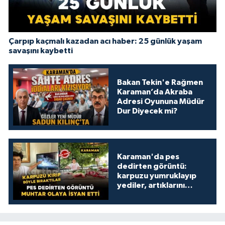
Çarpıp kaçmalı kazadan acı haber: 25 günlük yaşam
savaşını kaybetti
Bakan Tekin'e Rağmen
Karaman’da Akraba
Adresi Oyununa Müdür
Dur Diyecek mi?
Karaman'da pes
dedirten görüntü:
karpuzu yumruklayıp
yediler, artıklarını
kamelyada bıraktılar