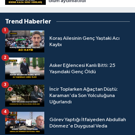
ölüm aydınlatıldı
Trend Haberler
1
Koraş Ailesinin Genç Yaştaki Acı
Kaybı
2
Asker Eğlencesi Kanlı Bitti: 25
Yaşındaki Genç Öldü
3
İncir Toplarken Ağaçtan Düştü:
Karaman'da Son Yolculuğuna
Uğurlandı
4
Görev Yaptığı İtfaiyeden Abdullah
Dönmez'e Duygusal Veda