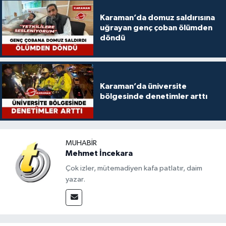
Karaman’da domuz saldırısına
uğrayan genç çoban ölümden
döndü
Karaman’da üniversite
bölgesinde denetimler arttı
MUHABIR
Mehmet İncekara
Çok izler, mütemadiyen kafa patlatır, daim
yazar.