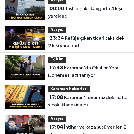
Asayiş
00:00
Taşlı bıçaklı kavgada 4 kişi
yaralandı
Asayiş
23:34
Refüje çıkan ticari taksideki
2 kişi yaralandı
Eğitim
17:43
Karaman’da Okullar Yeni
Döneme Hazırlanıyor
Karaman Haberleri
17:08
Karaman'ı önümüzdeki hafta
sıcaklıklar esir aldı
Asayiş
17:04
İntihar ve kaza süsü verilen 2