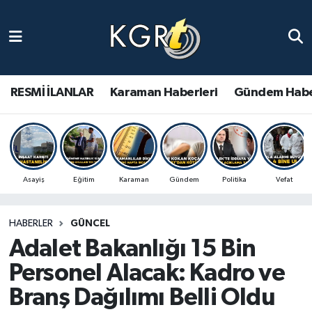
Karaman Haberleri
Gündem Haberleri
RESMİ İLANLAR
Karaman Haberleri
Gündem Habe
Güncel Haberler
Spor Haberleri
Asayiş
Eğitim
Karaman
Gündem
Politika
Vefat
Asayiş Haberleri
HABERLER
GÜNCEL
Ulusal Haberler
Adalet Bakanlığı 15 Bin
Vefat Edenler
Personel Alacak: Kadro ve
Branş Dağılımı Belli Oldu