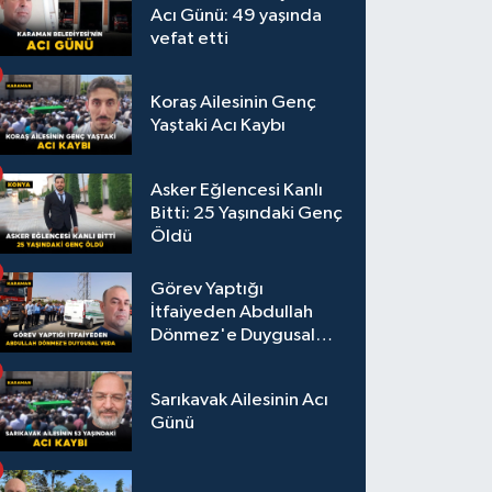
Acı Günü: 49 yaşında
vefat etti
Koraş Ailesinin Genç
Yaştaki Acı Kaybı
Asker Eğlencesi Kanlı
Bitti: 25 Yaşındaki Genç
Öldü
Görev Yaptığı
İtfaiyeden Abdullah
Dönmez'e Duygusal
Veda
Sarıkavak Ailesinin Acı
Günü