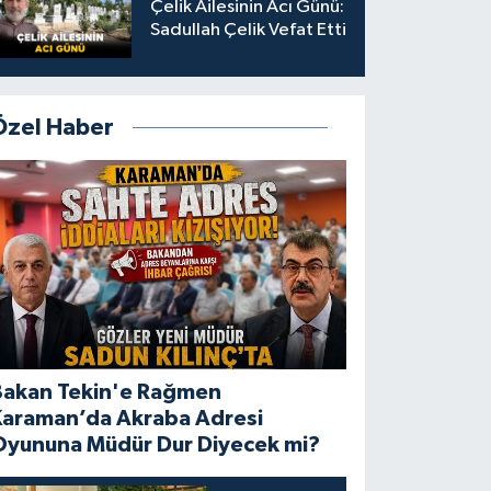
Çelik Ailesinin Acı Günü:
Sadullah Çelik Vefat Etti
Özel Haber
Bakan Tekin'e Rağmen
Karaman’da Akraba Adresi
Oyununa Müdür Dur Diyecek mi?