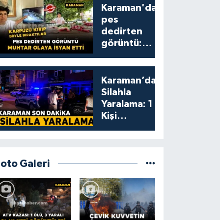
Karaman'da
pes
dedirten
görüntü:
karpuzu
yumruklayıp
yediler,
Karaman’da
artıklarını
Silahla
kamelyada
Yaralama: 1
bıraktılar
Kişi
Yaralandı
Foto Galeri