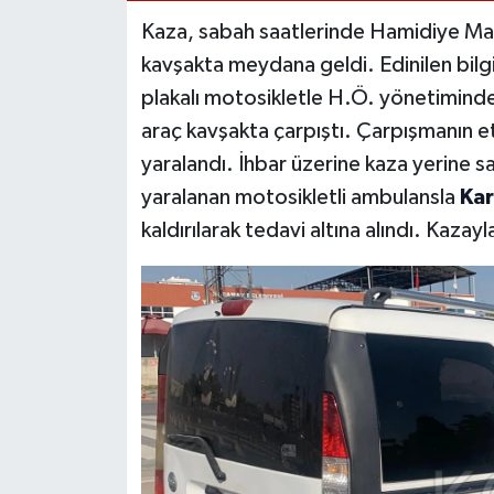
Kaza, sabah saatlerinde Hamidiye Ma
kavşakta meydana geldi. Edinilen bilg
plakalı motosikletle H.Ö. yönetimindek
araç kavşakta çarpıştı. Çarpışmanın e
yaralandı. İhbar üzerine kaza yerine sa
yaralanan motosikletli ambulansla
Ka
kaldırılarak tedavi altına alındı. Kazayla 