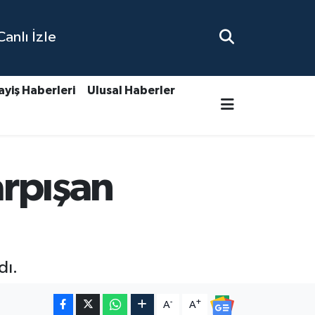
nlı İzle
ayiş Haberleri
Ulusal Haberler
arpışan
dı.
-
+
A
A