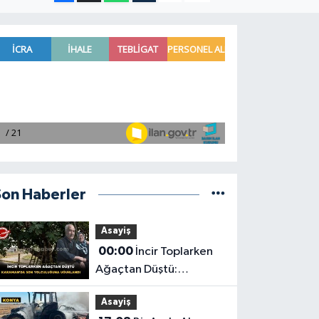
Son Haberler
Asayiş
00:00
İncir Toplarken
Ağaçtan Düştü:
Karaman'da Son
Asayiş
Yolculuğuna Uğurlandı