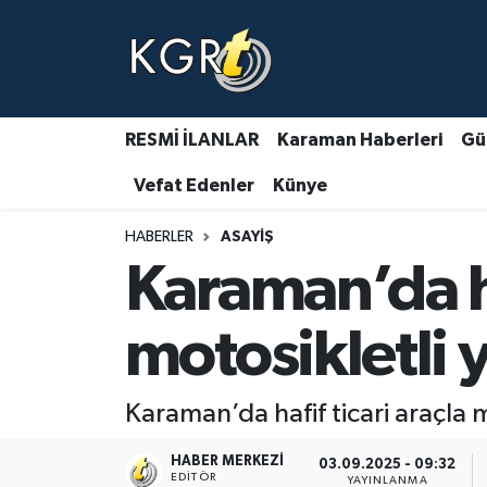
Karaman Haberleri
Gündem Haberleri
RESMİ İLANLAR
Karaman Haberleri
Gü
Vefat Edenler
Künye
Güncel Haberler
HABERLER
ASAYIŞ
Spor Haberleri
Karaman’da ha
Asayiş Haberleri
motosikletli 
Ulusal Haberler
Karaman’da hafif ticari araçla m
Vefat Edenler
HABER MERKEZI
03.09.2025 - 09:32
EDITÖR
YAYINLANMA