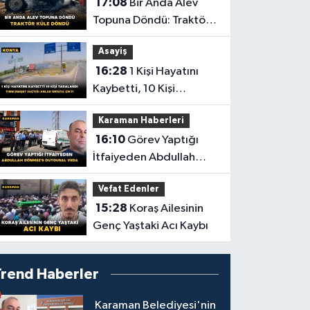
17:08
Bir Anda Alev
Topuna Döndü: Traktör
Küle Döndü
Asayiş
16:28
1 Kişi Hayatını
Kaybetti, 10 Kişi
Yaralandı! Tırın Dehşet
Karaman Haberleri
Saçtığı Anlar Ortaya
16:10
Görev Yaptığı
Çıktı
İtfaiyeden Abdullah
Dönmez'e Duygusal
Vefat Edenler
Veda
15:28
Koraş Ailesinin
Genç Yaştaki Acı Kaybı
Trend Haberler
Karaman Belediyesi'nin