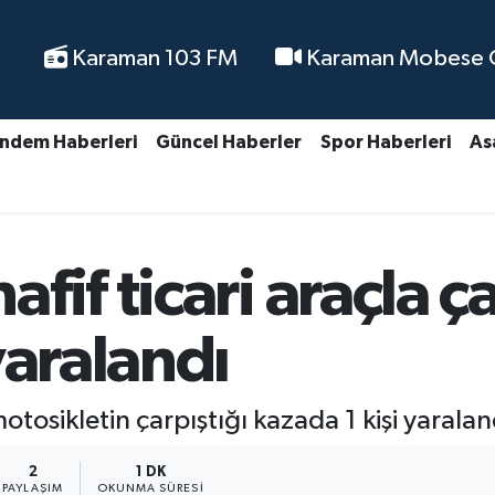
Karaman 103 FM
Karaman Mobese Ca
ndem Haberleri
Güncel Haberler
Spor Haberleri
As
fif ticari araçla ç
yaralandı
otosikletin çarpıştığı kazada 1 kişi yaralan
2
1 DK
PAYLAŞIM
OKUNMA SÜRESI