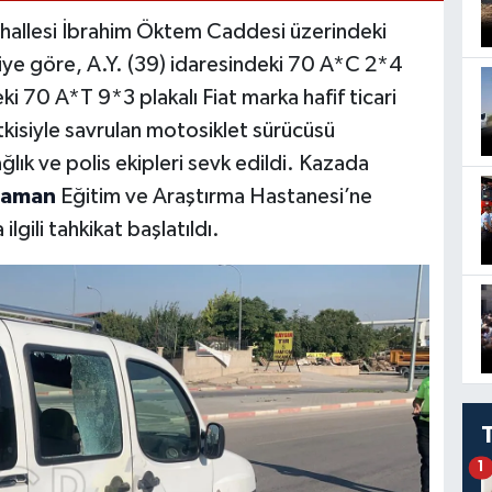
hallesi İbrahim Öktem Caddesi üzerindeki
iye göre, A.Y. (39) idaresindeki 70 A*C 2*4
i 70 A*T 9*3 plakalı Fiat marka hafif ticari
tkisiyle savrulan motosiklet sürücüsü
ğlık ve polis ekipleri sevk edildi. Kazada
raman
Eğitim ve Araştırma Hastanesi’ne
ilgili tahkikat başlatıldı.
1