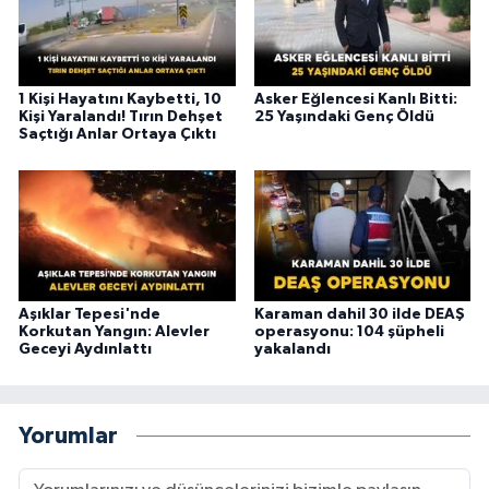
1 Kişi Hayatını Kaybetti, 10
Asker Eğlencesi Kanlı Bitti:
Kişi Yaralandı! Tırın Dehşet
25 Yaşındaki Genç Öldü
Saçtığı Anlar Ortaya Çıktı
Aşıklar Tepesi'nde
Karaman dahil 30 ilde DEAŞ
Korkutan Yangın: Alevler
operasyonu: 104 şüpheli
Geceyi Aydınlattı
yakalandı
Yorumlar