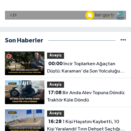
Son Haberler
Asayiş
00:00
İncir Toplarken Ağaçtan
Düştü: Karaman'da Son Yolculuğuna
Uğurlandı
Asayiş
17:08
Bir Anda Alev Topuna Döndü:
Traktör Küle Döndü
Asayiş
16:28
1 Kişi Hayatını Kaybetti, 10
Kişi Yaralandı! Tırın Dehşet Saçtığı