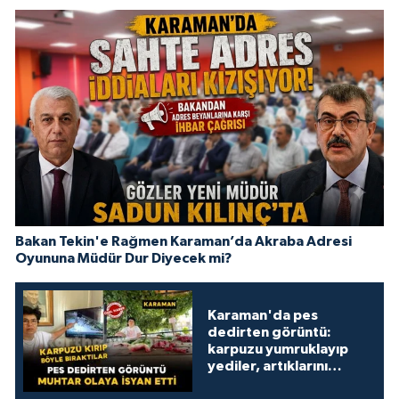
Bakan Tekin'e Rağmen Karaman’da Akraba Adresi
Oyununa Müdür Dur Diyecek mi?
Karaman'da pes
dedirten görüntü:
karpuzu yumruklayıp
yediler, artıklarını
kamelyada bıraktılar