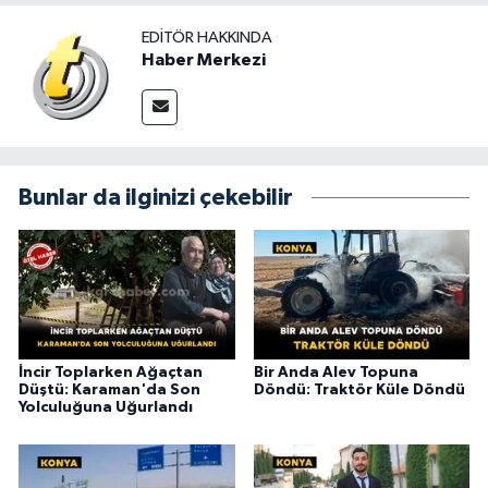
EDITÖR HAKKINDA
Haber Merkezi
Bunlar da ilginizi çekebilir
İncir Toplarken Ağaçtan
Bir Anda Alev Topuna
Düştü: Karaman'da Son
Döndü: Traktör Küle Döndü
Yolculuğuna Uğurlandı