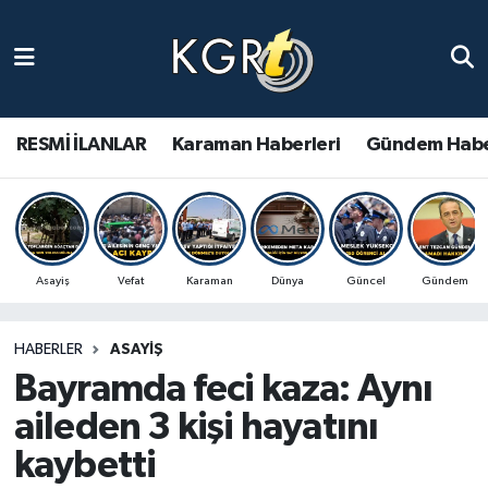
Karaman Haberleri
Gündem Haberleri
RESMİ İLANLAR
Karaman Haberleri
Gündem Habe
Güncel Haberler
Spor Haberleri
Asayiş
Vefat
Karaman
Dünya
Güncel
Gündem
Asayiş Haberleri
HABERLER
ASAYIŞ
Ulusal Haberler
Bayramda feci kaza: Aynı
Vefat Edenler
aileden 3 kişi hayatını
kaybetti