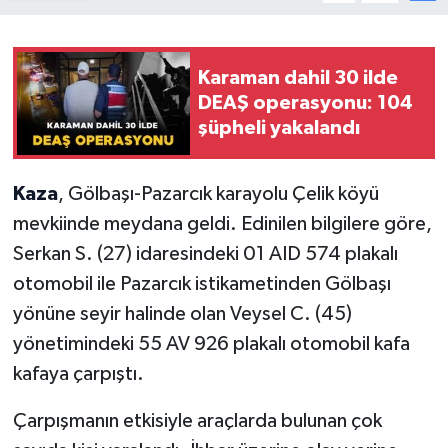
Karaman dahil 30 ilde
DEAŞ operasyonu: 104
şüpheli yakalandı
Kaza
, Gölbaşı-Pazarcık karayolu Çelik köyü
mevkiinde meydana geldi. Edinilen bilgilere göre,
Serkan S. (27) idaresindeki 01 AID 574 plakalı
otomobil ile Pazarcık istikametinden Gölbaşı
yönüne seyir halinde olan Veysel C. (45)
yönetimindeki 55 AV 926 plakalı otomobil kafa
kafaya çarpıştı.
Çarpışmanın etkisiyle araçlarda bulunan çok