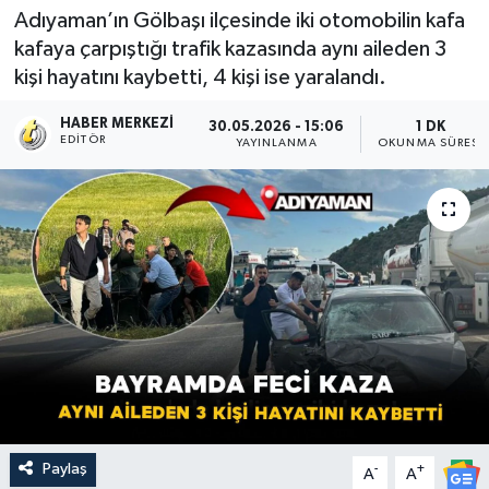
Adıyaman’ın Gölbaşı ilçesinde iki otomobilin kafa
kafaya çarpıştığı trafik kazasında aynı aileden 3
kişi hayatını kaybetti, 4 kişi ise yaralandı.
HABER MERKEZI
30.05.2026 - 15:06
1 DK
EDITÖR
YAYINLANMA
OKUNMA SÜRESI
Paylaş
-
+
A
A