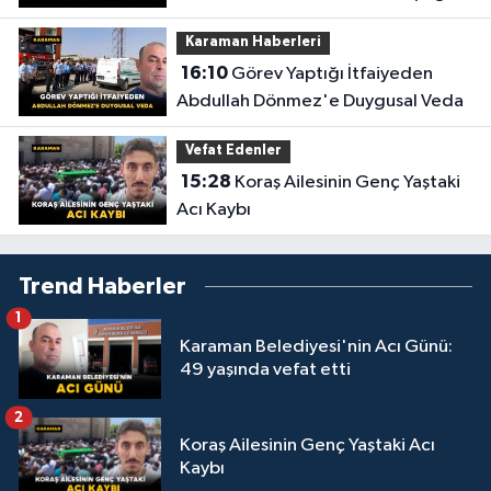
Anlar Ortaya Çıktı
Karaman Haberleri
16:10
Görev Yaptığı İtfaiyeden
Abdullah Dönmez'e Duygusal Veda
Vefat Edenler
15:28
Koraş Ailesinin Genç Yaştaki
Acı Kaybı
Trend Haberler
1
Karaman Belediyesi'nin Acı Günü:
49 yaşında vefat etti
2
Koraş Ailesinin Genç Yaştaki Acı
Kaybı