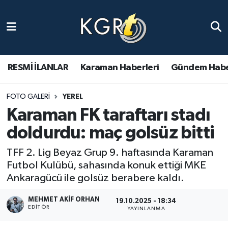
Karaman Haberleri
Gündem Haberleri
RESMİ İLANLAR
Karaman Haberleri
Gündem Habe
Güncel Haberler
FOTO GALERI
YEREL
Karaman FK taraftarı stadı
Spor Haberleri
doldurdu: maç golsüz bitti
Asayiş Haberleri
TFF 2. Lig Beyaz Grup 9. haftasında Karaman
Futbol Kulübü, sahasında konuk ettiği MKE
Ulusal Haberler
Ankaragücü ile golsüz berabere kaldı.
Vefat Edenler
MEHMET AKIF ORHAN
19.10.2025 - 18:34
EDITÖR
YAYINLANMA