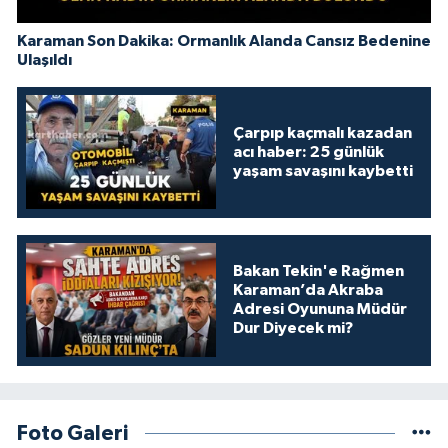
Karaman Son Dakika: Ormanlık Alanda Cansız Bedenine
Ulaşıldı
Çarpıp kaçmalı kazadan
acı haber: 25 günlük
yaşam savaşını kaybetti
Bakan Tekin'e Rağmen
Karaman’da Akraba
Adresi Oyununa Müdür
Dur Diyecek mi?
Foto Galeri