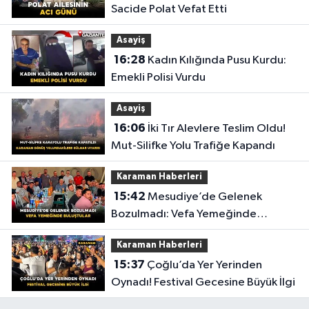
Sacide Polat Vefat Etti
Asayiş
16:28
Kadın Kılığında Pusu Kurdu:
Emekli Polisi Vurdu
Asayiş
16:06
İki Tır Alevlere Teslim Oldu!
Mut-Silifke Yolu Trafiğe Kapandı
Karaman Haberleri
15:42
Mesudiye’de Gelenek
Bozulmadı: Vefa Yemeğinde
Buluştular
Karaman Haberleri
15:37
Çoğlu’da Yer Yerinden
Oynadı! Festival Gecesine Büyük İlgi