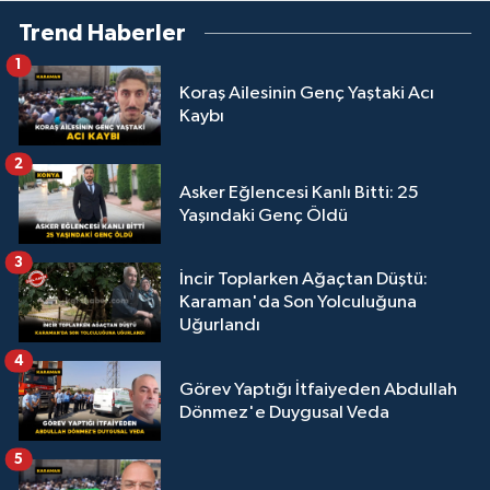
Trend Haberler
1
Koraş Ailesinin Genç Yaştaki Acı
Kaybı
2
Asker Eğlencesi Kanlı Bitti: 25
Yaşındaki Genç Öldü
3
İncir Toplarken Ağaçtan Düştü:
Karaman'da Son Yolculuğuna
Uğurlandı
4
Görev Yaptığı İtfaiyeden Abdullah
Dönmez'e Duygusal Veda
5