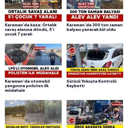
Karaman’da kaza: Ortalık
Karaman'da 300 ton saman
savaş alanına döndü, 5’i
balyası yanarak kül oldu
çocuk 7 yaralı
Karaman'da otomobil
Sürücü Yokuşta Kontrolü
yangınına polisten ilk
Kaybetti
müdahale