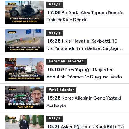
Asayiş
17:08
Bir Anda Alev Topuna Döndü:
Traktör Küle Döndü
Asayiş
16:28
1 Kişi Hayatını Kaybetti, 10
Kişi Yaralandı! Tırın Dehşet Saçtığı
Anlar Ortaya Çıktı
Karaman Haberleri
16:10
Görev Yaptığı İtfaiyeden
Abdullah Dönmez'e Duygusal Veda
Vefat Edenler
15:28
Koraş Ailesinin Genç Yaştaki
Acı Kaybı
Asayiş
15:21
Asker Eğlencesi Kanlı Bitti: 25