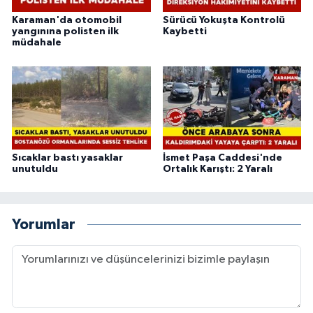
Karaman'da otomobil
Sürücü Yokuşta Kontrolü
yangınına polisten ilk
Kaybetti
müdahale
Sıcaklar bastı yasaklar
İsmet Paşa Caddesi'nde
unutuldu
Ortalık Karıştı: 2 Yaralı
Yorumlar