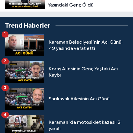
Yaşındaki Genç Öldü
Trend Haberler
1
Karaman Belediyesi'nin Acı Günü:
49 yaşında vefat etti
2
Koraş Ailesinin Genç Yaştaki Acı
Kaybı
3
Sarıkavak Ailesinin Acı Günü
4
Karaman'da motosiklet kazası: 2
yaralı