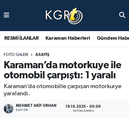
Karaman Haberleri
Gündem Haberleri
RESMİ İLANLAR
Karaman Haberleri
Gündem Habe
Güncel Haberler
FOTO GALERI
ASAYIŞ
Karaman’da motorkuye ile
Spor Haberleri
otomobil çarpıştı: 1 yaralı
Asayiş Haberleri
Karaman’da otomobille çarpışan motorkurye
yaralandı.
Ulusal Haberler
MEHMET AKIF ORHAN
19.10.2025 - 00:00
Vefat Edenler
EDITÖR
YAYINLANMA