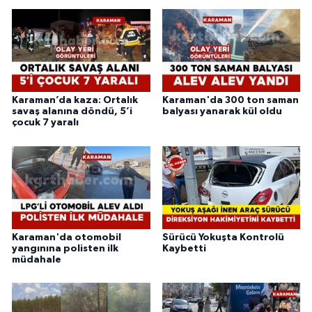
Karaman’da kaza: Ortalık
Karaman'da 300 ton saman
savaş alanına döndü, 5’i
balyası yanarak kül oldu
çocuk 7 yaralı
Karaman'da otomobil
Sürücü Yokuşta Kontrolü
yangınına polisten ilk
Kaybetti
müdahale