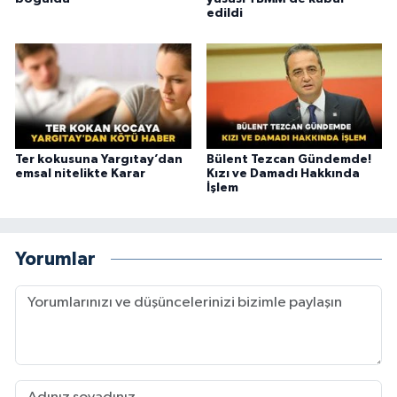
edildi
Ter kokusuna Yargıtay’dan
Bülent Tezcan Gündemde!
emsal nitelikte Karar
Kızı ve Damadı Hakkında
İşlem
Yorumlar