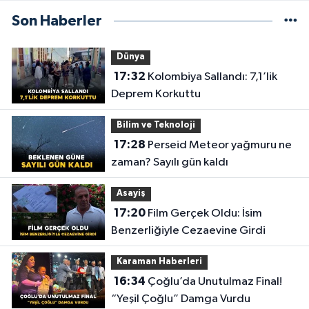
Son Haberler
Dünya
17:32
Kolombiya Sallandı: 7,1’lik
Deprem Korkuttu
Bilim ve Teknoloji
17:28
Perseid Meteor yağmuru ne
zaman? Sayılı gün kaldı
Asayiş
17:20
Film Gerçek Oldu: İsim
Benzerliğiyle Cezaevine Girdi
Karaman Haberleri
16:34
Çoğlu’da Unutulmaz Final!
“Yeşil Çoğlu” Damga Vurdu