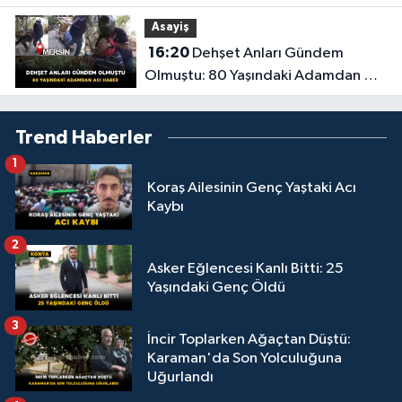
Asayiş
16:20
Dehşet Anları Gündem
Olmuştu: 80 Yaşındaki Adamdan Acı
Haber
Trend Haberler
1
Koraş Ailesinin Genç Yaştaki Acı
Kaybı
2
Asker Eğlencesi Kanlı Bitti: 25
Yaşındaki Genç Öldü
3
İncir Toplarken Ağaçtan Düştü:
Karaman'da Son Yolculuğuna
Uğurlandı