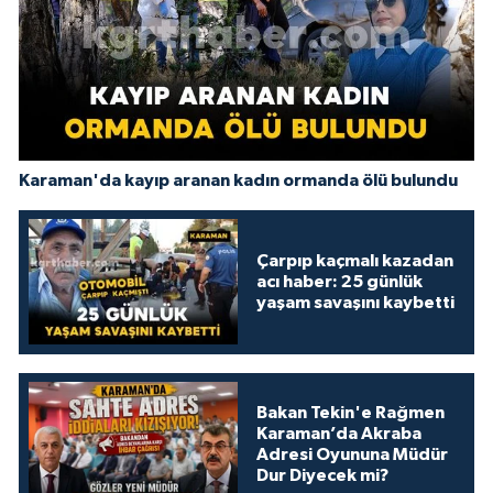
Karaman'da kayıp aranan kadın ormanda ölü bulundu
Çarpıp kaçmalı kazadan
acı haber: 25 günlük
yaşam savaşını kaybetti
Bakan Tekin'e Rağmen
Karaman’da Akraba
Adresi Oyununa Müdür
Dur Diyecek mi?