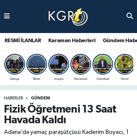
Karaman Haberleri
Gündem Haberleri
RESMİ İLANLAR
Karaman Haberleri
Gündem Habe
Güncel Haberler
Spor Haberleri
Dünya
Bilim
Asayiş
Karaman
Gündem
Tarım
Asayiş Haberleri
HABERLER
GÜNDEM
Ulusal Haberler
Fizik Öğretmeni 13 Saat
Vefat Edenler
Havada Kaldı
Adana’da yamaç paraşütçüsü Kaderim Boyacı, 1