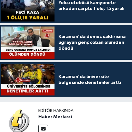
Yolcu otobüsü kamyonete
arkadan çarptı: 1 ölü, 15 yaralı
Karaman’da domuz saldırısına
uğrayan genç çoban ölümden
döndü
Karaman’da üniversite
bölgesinde denetimler arttı
EDITÖR HAKKINDA
Haber Merkezi