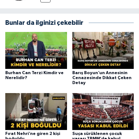
Bunlar da ilginizi çekebilir
Burhan Can Terzi Kimdir ve
Barış Boyun’un Annesinin
Nerelidir?
Cenazesinde Dikkat Çeken
Detay
Fırat Nehri’ne giren 2 kişi
Suça sürüklenen çocuk
boğuldu
yasası TBMM’de kabul