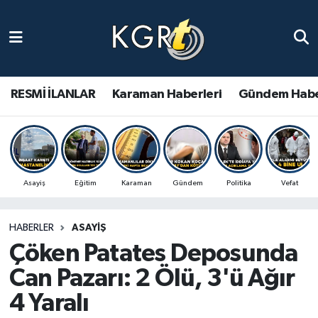
Karaman Haberleri
Gündem Haberleri
RESMİ İLANLAR
Karaman Haberleri
Gündem Habe
Güncel Haberler
Spor Haberleri
Asayiş
Eğitim
Karaman
Gündem
Politika
Vefat
Asayiş Haberleri
HABERLER
ASAYIŞ
Ulusal Haberler
Çöken Patates Deposunda
Vefat Edenler
Can Pazarı: 2 Ölü, 3'ü Ağır
4 Yaralı