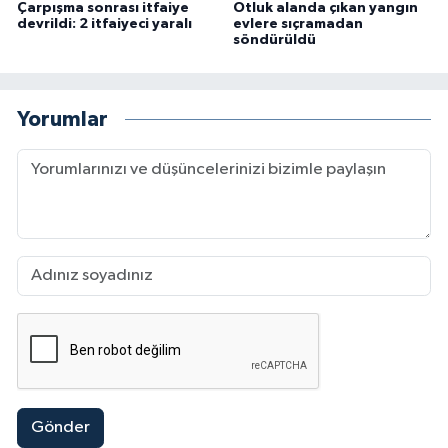
Çarpışma sonrası itfaiye
Otluk alanda çıkan yangın
devrildi: 2 itfaiyeci yaralı
evlere sıçramadan
söndürüldü
Yorumlar
Gönder