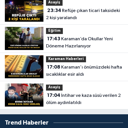
Asayiş
23:34
Refüje çıkan ticari taksideki
2 kişi yaralandı
Eğitim
17:43
Karaman’da Okullar Yeni
Döneme Hazırlanıyor
Karaman Haberleri
17:08
Karaman'ı önümüzdeki hafta
sıcaklıklar esir aldı
Asayiş
17:04
İntihar ve kaza süsü verilen 2
ölüm aydınlatıldı
Trend Haberler