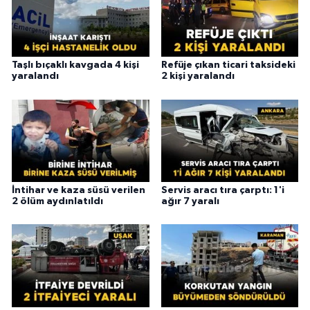
Taşlı bıçaklı kavgada 4 kişi
Refüje çıkan ticari taksideki
yaralandı
2 kişi yaralandı
İntihar ve kaza süsü verilen
Servis aracı tıra çarptı: 1'i
2 ölüm aydınlatıldı
ağır 7 yaralı