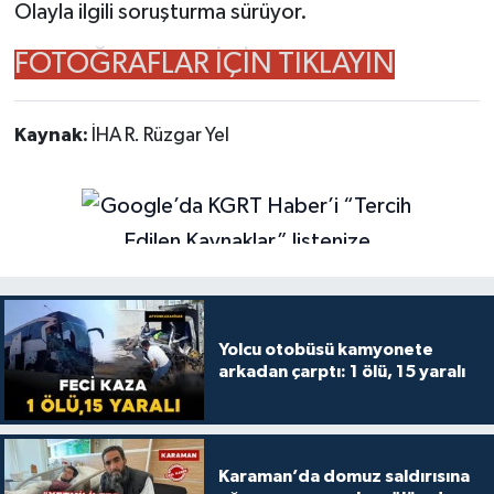
Olayla ilgili soruşturma sürüyor.
FOTOĞRAFLAR İÇİN TIKLAYIN
Kaynak:
İHA R. Rüzgar Yel
Yolcu otobüsü kamyonete
arkadan çarptı: 1 ölü, 15 yaralı
Karaman’da domuz saldırısına