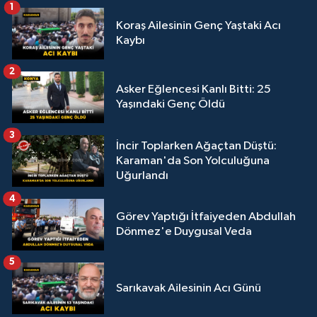
1
Koraş Ailesinin Genç Yaştaki Acı
Kaybı
2
Asker Eğlencesi Kanlı Bitti: 25
Yaşındaki Genç Öldü
3
İncir Toplarken Ağaçtan Düştü:
Karaman'da Son Yolculuğuna
Uğurlandı
4
Görev Yaptığı İtfaiyeden Abdullah
Dönmez'e Duygusal Veda
5
Sarıkavak Ailesinin Acı Günü